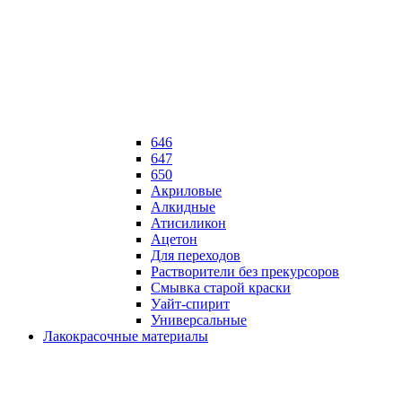
646
647
650
Акриловые
Алкидные
Атисиликон
Ацетон
Для переходов
Растворители без прекурсоров
Смывка старой краски
Уайт-спирит
Универсальные
Лакокрасочные материалы