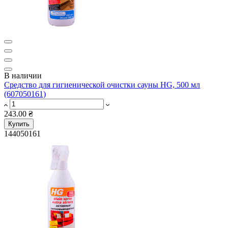
В наличии
Средство для гигиенической очистки сауны HG, 500 мл
(607050161)
243.00 ₴
Купить
144050161