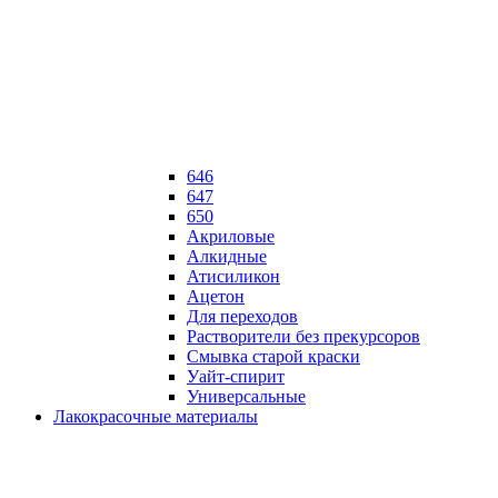
646
647
650
Акриловые
Алкидные
Атисиликон
Ацетон
Для переходов
Растворители без прекурсоров
Смывка старой краски
Уайт-спирит
Универсальные
Лакокрасочные материалы