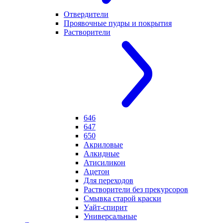
Отвердители
Проявочные пудры и покрытия
Растворители
646
647
650
Акриловые
Алкидные
Атисиликон
Ацетон
Для переходов
Растворители без прекурсоров
Смывка старой краски
Уайт-спирит
Универсальные