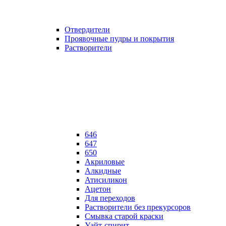
Отвердители
Проявочные пудры и покрытия
Растворители
646
647
650
Акриловые
Алкидные
Атисиликон
Ацетон
Для переходов
Растворители без прекурсоров
Смывка старой краски
Уайт-спирит