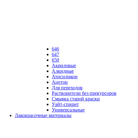
646
647
650
Акриловые
Алкидные
Атисиликон
Ацетон
Для переходов
Растворители без прекурсоров
Смывка старой краски
Уайт-спирит
Универсальные
Лакокрасочные материалы