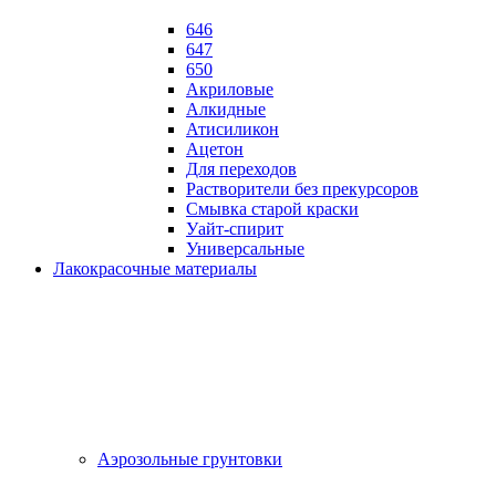
646
647
650
Акриловые
Алкидные
Атисиликон
Ацетон
Для переходов
Растворители без прекурсоров
Смывка старой краски
Уайт-спирит
Универсальные
Лакокрасочные материалы
Аэрозольные грунтовки