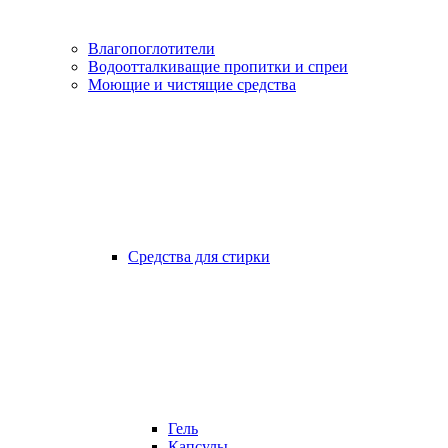
Влагопоглотители
Водоотталкиващие пропитки и спреи
Моющие и чистящие средства
Средства для стирки
Гель
Капсулы