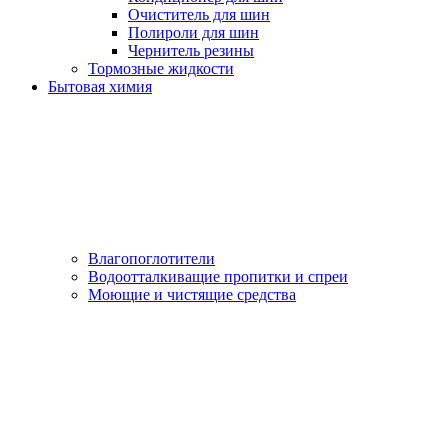
Очиститель для шин
Полироли для шин
Чернитель резины
Тормозные жидкости
Бытовая химия
Влагопоглотители
Водоотталкиващие пропитки и спреи
Моющие и чистящие средства