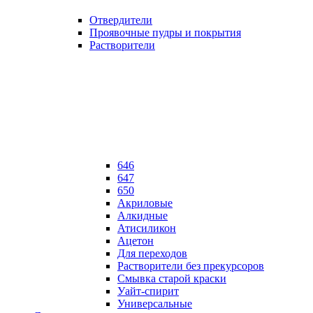
Отвердители
Проявочные пудры и покрытия
Растворители
646
647
650
Акриловые
Алкидные
Атисиликон
Ацетон
Для переходов
Растворители без прекурсоров
Смывка старой краски
Уайт-спирит
Универсальные