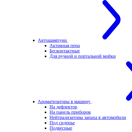
Автошампуни
Активная пена
Бесконтактные
Для ручной и портальной мойки
Ароматизаторы в машину
На дефлектор
На панель приборов
Нейтрализаторы запаха в автомобили
Под сиденье
Подвесные