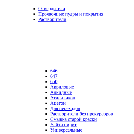
Отвердители
Проявочные пудры и покрытия
Растворители
646
647
650
Акриловые
Алкидные
Атисиликон
Ацетон
Для переходов
Растворители без прекурсоров
Смывка старой краски
Уайт-спирит
Универсальные