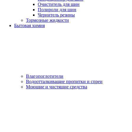
Очиститель для шин
Полироли для шин
Чернитель резины
Тормозные жидкости
Бытовая химия
Влагопоглотители
Водоотталкиващие пропитки и спреи
Моющие и чистящие средства