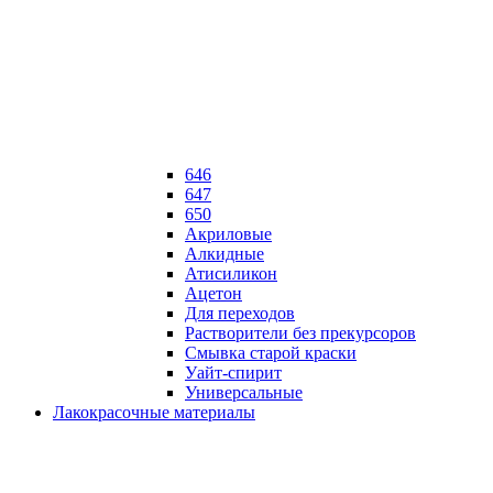
646
647
650
Акриловые
Алкидные
Атисиликон
Ацетон
Для переходов
Растворители без прекурсоров
Смывка старой краски
Уайт-спирит
Универсальные
Лакокрасочные материалы