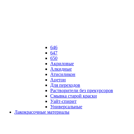
646
647
650
Акриловые
Алкидные
Атисиликон
Ацетон
Для переходов
Растворители без прекурсоров
Смывка старой краски
Уайт-спирит
Универсальные
Лакокрасочные материалы