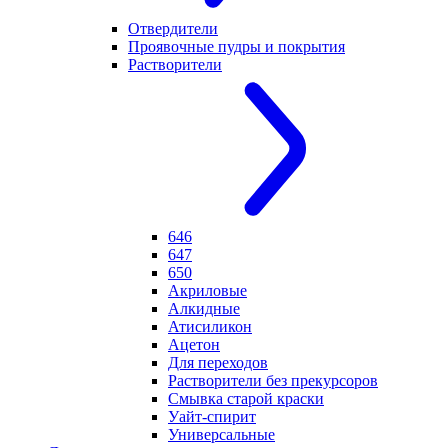
Отвердители
Проявочные пудры и покрытия
Растворители
646
647
650
Акриловые
Алкидные
Атисиликон
Ацетон
Для переходов
Растворители без прекурсоров
Смывка старой краски
Уайт-спирит
Универсальные