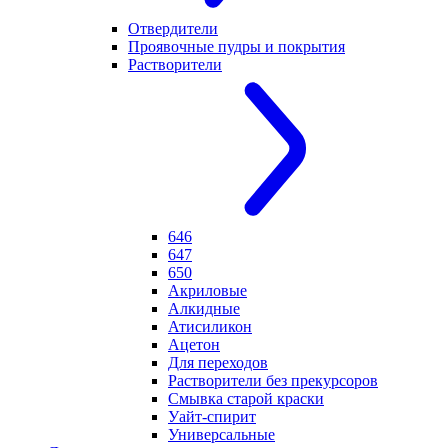
Отвердители
Проявочные пудры и покрытия
Растворители
646
647
650
Акриловые
Алкидные
Атисиликон
Ацетон
Для переходов
Растворители без прекурсоров
Смывка старой краски
Уайт-спирит
Универсальные