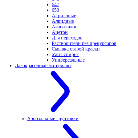
647
650
Акриловые
Алкидные
Атисиликон
Ацетон
Для переходов
Растворители без прекурсоров
Смывка старой краски
Уайт-спирит
Универсальные
Лакокрасочные материалы
Аэрозольные грунтовки