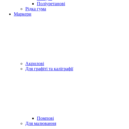
Поліуретанові
Рідка гума
Маркери
Акрилові
Для графіті та каліграфії
Помпові
Для малювання