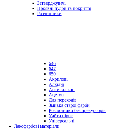
Затверджувачі
Проявні пудри та покриття
Розчинники
646
647
650
Акрилові
Алкідні
Антисилікон
Ацетон
Для переходів
Змивка старої фарби
Розчинники без прекурсорів
Уайт-спірит
Універсальні
Лакофарбові матеріали