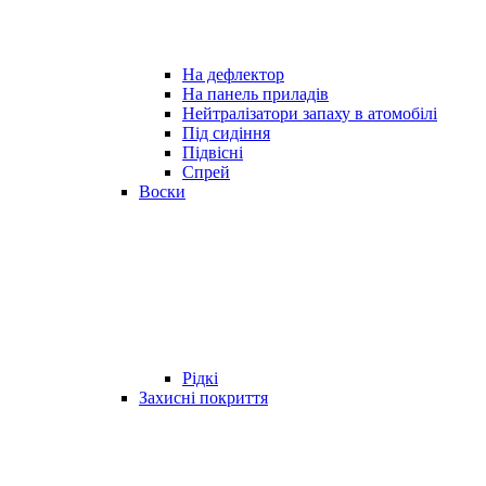
На дефлектор
На панель приладів
Нейтралізатори запаху в атомобілі
Під сидіння
Підвісні
Спрей
Воски
Рідкі
Захисні покриття