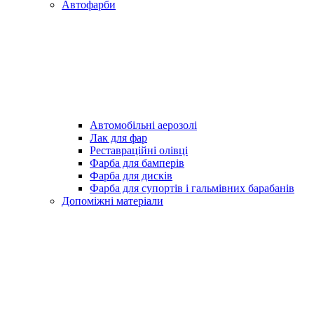
Автофарби
Автомобільні аерозолі
Лак для фар
Реставраційні олівці
Фарба для бамперів
Фарба для дисків
Фарба для супортів і гальмівних барабанів
Допоміжні матеріали