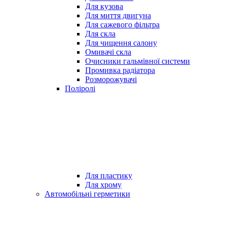
Для кузова
Для миття двигуна
Для сажевого фільтра
Для скла
Для чищення салону
Омивачі скла
Очисники гальмівної системи
Промивка радіатора
Розморожувачі
Поліролі
Для пластику
Для хрому
Автомобільні герметики