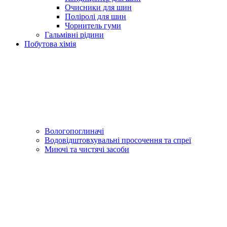
Очисники для шин
Поліролі для шин
Чорнитель гуми
Гальмівні рідини
Побутова хімія
Вологопоглиначі
Водовідштовхувальні просочення та спреї
Миючі та чистячі засоби