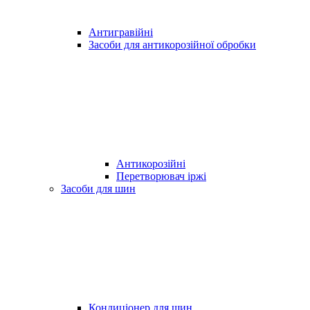
Антигравійні
Засоби для антикорозійної обробки
Антикорозійні
Перетворювач іржі
Засоби для шин
Кондиціонер для шин