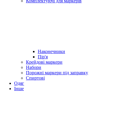
Комплектуючі для маркерів
Наконечники
Пір'я
Крейдові маркери
Набори
Порожні маркери під заправку
Спиртові
Одяг
Інше