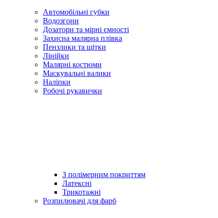
Автомобільні губки
Водозгони
Дозатори та мірні ємності
Захисна малярна плівка
Пензлики та щітки
Лінійки
Малярні костюми
Маскувальні валики
Наліпки
Робочі рукавички
З полімерним покриттям
Латексні
Трикотажні
Розпилювачі для фарб