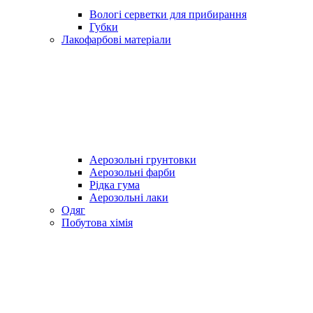
Вологі серветки для прибирання
Губки
Лакофарбові матеріали
Аерозольні грунтовки
Аерозольні фарби
Рідка гума
Аерозольні лаки
Одяг
Побутова хімія