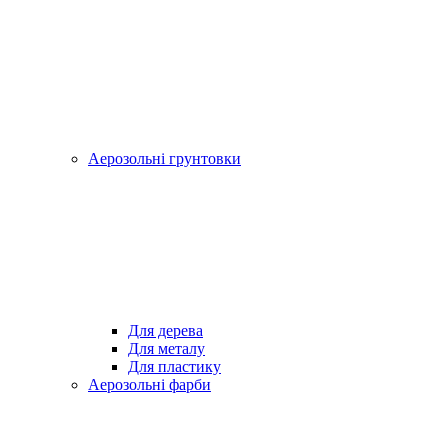
Аерозольні грунтовки
Для дерева
Для металу
Для пластику
Аерозольні фарби