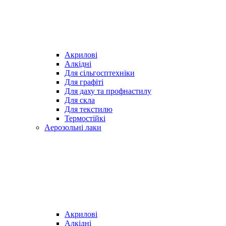
Акрилові
Алкідні
Для cільгосптехніки
Для графіті
Для даху та профнастилу
Для скла
Для текстилю
Термостійкі
Аерозольні лаки
Акрилові
Алкідні