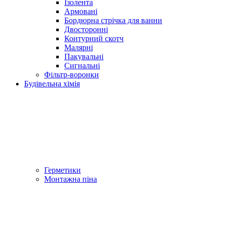
Ізолента
Армовані
Бордюрна стрічка для ванни
Двосторонні
Контурний скотч
Малярні
Пакувальні
Сигнальні
Фільтр-воронки
Будівельна хімія
Герметики
Монтажна піна