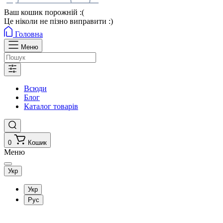
Ваш кошик порожній :(
Це ніколи не пізно виправити :)
Головна
Меню
Всюди
Блог
Каталог товарів
0
Кошик
Меню
Укр
Укр
Рус