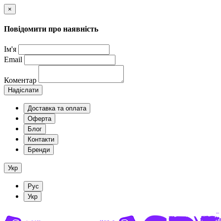
×
Повідомити про наявність
Ім'я
Email
Коментар
Надіслати
Доставка та оплата
Оферта
Блог
Контакти
Бренди
Укр
Рус
Укр