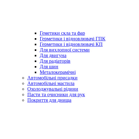
Геметики скла та фар
Герметики і відновлювачі ГПК
Герметики і відновлювачі КП
Для вихлопної системи
Для двигуна
Для радіаторів
Для шин
Металокерамічні
Автомобільні присадки
Автомобільні мастила
Охолоджувальні рідини
Пасти та очисники для рук
Покриття для днища