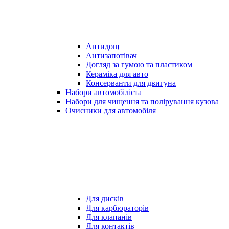
Антидощ
Антизапотівач
Догляд за гумою та пластиком
Кераміка для авто
Консерванти для двигуна
Набори автомобіліста
Набори для чищення та полірування кузова
Очисники для автомобіля
Для дисків
Для карбюраторів
Для клапанів
Для контактів