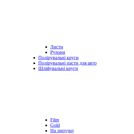
Листи
Рулони
Полірувальні круги
Полірувальні пасти для авто
Шліфувальні круги
Film
Gold
На липучці