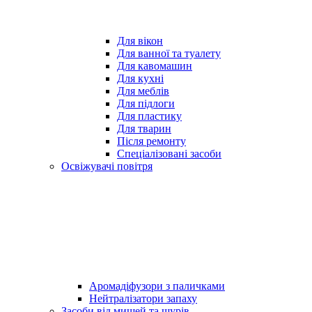
Для вікон
Для ванної та туалету
Для кавомашин
Для кухні
Для меблів
Для підлоги
Для пластику
Для тварин
Після ремонту
Спеціалізовані засоби
Освіжувачі повітря
Аромадіфузори з паличками
Нейтралізатори запаху
Засоби від мишей та щурів