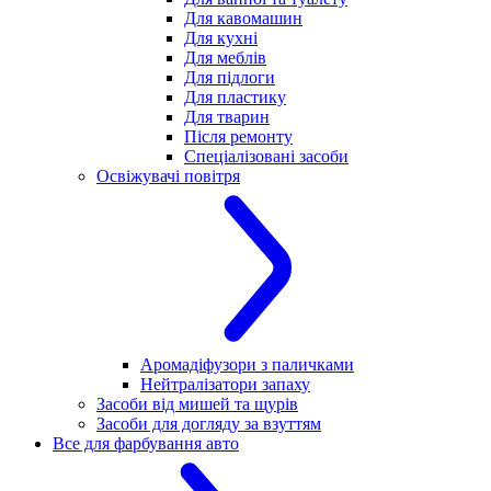
Для кавомашин
Для кухні
Для меблів
Для підлоги
Для пластику
Для тварин
Після ремонту
Спеціалізовані засоби
Освіжувачі повітря
Аромадіфузори з паличками
Нейтралізатори запаху
Засоби від мишей та щурів
Засоби для догляду за взуттям
Все для фарбування авто