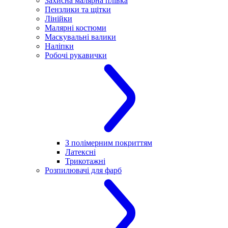
Захисна малярна плівка
Пензлики та щітки
Лінійки
Малярні костюми
Маскувальні валики
Наліпки
Робочі рукавички
З полімерним покриттям
Латексні
Трикотажні
Розпилювачі для фарб