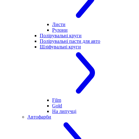
Листи
Рулони
Полірувальні круги
Полірувальні пасти для авто
Шліфувальні круги
Film
Gold
На липучці
Автофарби