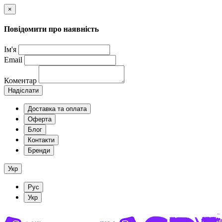
×
Повідомити про наявність
Ім'я
Email
Коментар
Надіслати
Доставка та оплата
Оферта
Блог
Контакти
Бренди
Укр
Рус
Укр