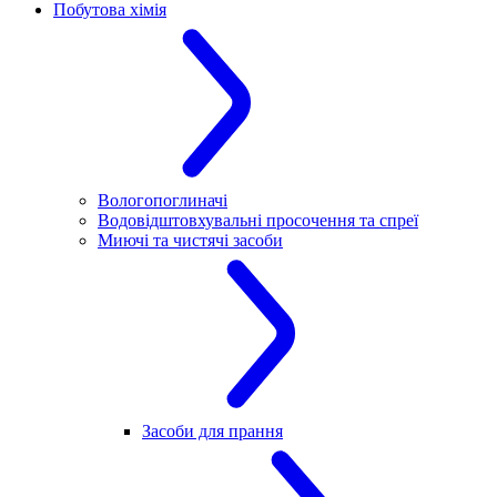
Побутова хімія
Вологопоглиначі
Водовідштовхувальні просочення та спреї
Миючі та чистячі засоби
Засоби для прання