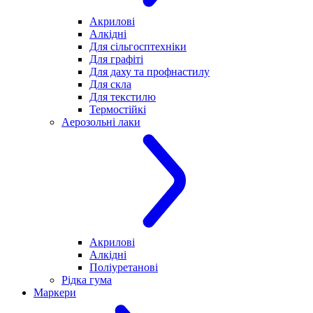
Акрилові
Алкідні
Для cільгосптехніки
Для графіті
Для даху та профнастилу
Для скла
Для текстилю
Термостійкі
Аерозольні лаки
Акрилові
Алкідні
Поліуретанові
Рідка гума
Маркери