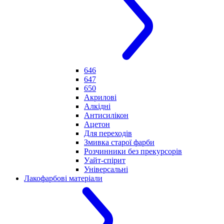
646
647
650
Акрилові
Алкідні
Антисилікон
Ацетон
Для переходів
Змивка старої фарби
Розчинники без прекурсорів
Уайт-спірит
Універсальні
Лакофарбові матеріали