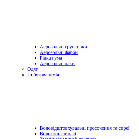
Аерозольні грунтовки
Аерозольні фарби
Рідка гума
Аерозольні лаки
Одяг
Побутова хімія
Водовідштовхувальні просочення та спреї
Вологопоглиначі