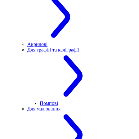
Акрилові
Для графіті та каліграфії
Помпові
Для малювання