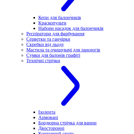
Кепи для балончиків
Краскопульти
Набори насадок для балончиків
Респіратори для фарбування
Серветки та ганчірки
Скребки від льоду
Мастила та очищувачі для ланцюгів
Сумки для балонів графіті
Технічні стрічки
Ізолента
Армовані
Бордюрна стрічка для ванни
Двосторонні
Контурний скотч