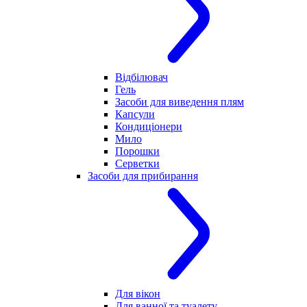
Відбілювач
Гель
Засоби для виведення плям
Капсули
Кондиціонери
Мило
Порошки
Серветки
Засоби для прибирання
Для вікон
Для ванної та туалету