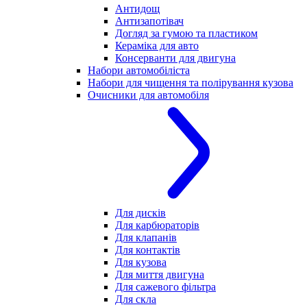
Антидощ
Антизапотівач
Догляд за гумою та пластиком
Кераміка для авто
Консерванти для двигуна
Набори автомобіліста
Набори для чищення та полірування кузова
Очисники для автомобіля
Для дисків
Для карбюраторів
Для клапанів
Для контактів
Для кузова
Для миття двигуна
Для сажевого фільтра
Для скла