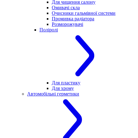
Для чищення салону
Омивачі скла
Очисники гальмівної системи
Промивка радіатора
Розморожувачі
Поліролі
Для пластику
Для хрому
Автомобільні герметики