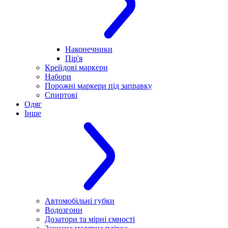
Наконечники
Пір'я
Крейдові маркери
Набори
Порожні маркери під заправку
Спиртові
Одяг
Інше
Автомобільні губки
Водозгони
Дозатори та мірні ємності