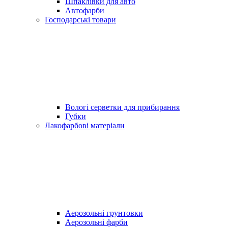
Шпаклівки для авто
Автофарби
Господарські товари
Вологі серветки для прибирання
Губки
Лакофарбові матеріали
Аерозольні грунтовки
Аерозольні фарби