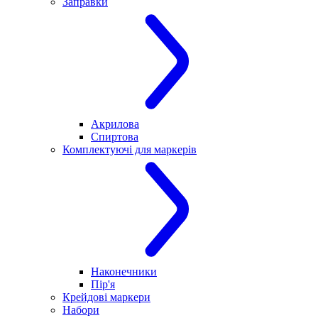
Заправки
Акрилова
Спиртова
Комплектуючі для маркерів
Наконечники
Пір'я
Крейдові маркери
Набори