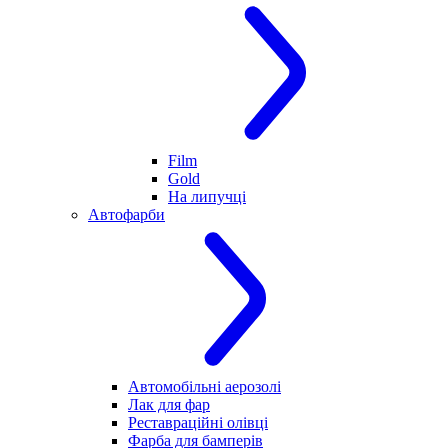
Film
Gold
На липучці
Автофарби
Автомобільні аерозолі
Лак для фар
Реставраційні олівці
Фарба для бамперів