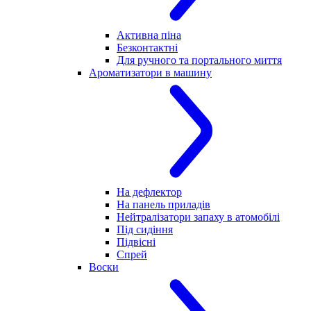
Активна піна
Безконтактні
Для ручного та портального миття
Ароматизатори в машину
На дефлектор
На панель приладів
Нейтралізатори запаху в атомобілі
Під сидіння
Підвісні
Спрей
Воски