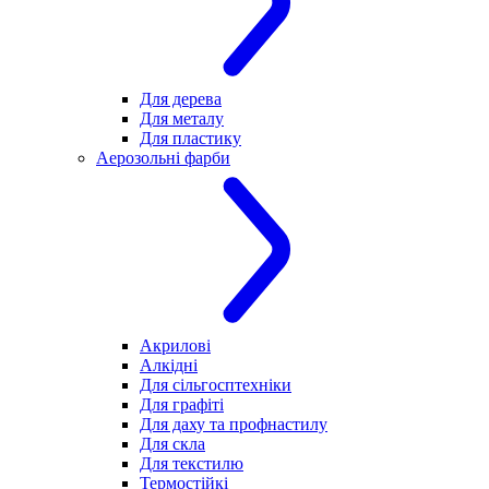
Для дерева
Для металу
Для пластику
Аерозольні фарби
Акрилові
Алкідні
Для cільгосптехніки
Для графіті
Для даху та профнастилу
Для скла
Для текстилю
Термостійкі