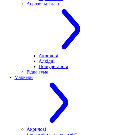
Аерозольні лаки
Акрилові
Алкідні
Поліуретанові
Рідка гума
Маркери
Акрилові
Для графіті та каліграфії