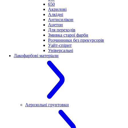
650
Акрилові
Алкідні
Антисилікон
Ацетон
Для переходів
Змивка старої фарби
Розчинники без прекурсорів
Уайт-спірит
Універсальні
Лакофарбові матеріали
Аерозольні грунтовки