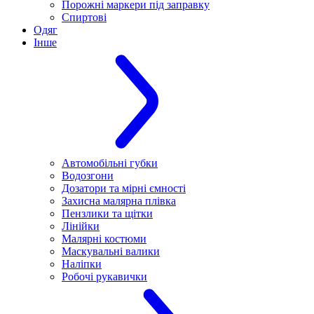
Порожні маркери під заправку
Спиртові
Одяг
Інше
Автомобільні губки
Водозгони
Дозатори та мірні ємності
Захисна малярна плівка
Пензлики та щітки
Лінійки
Малярні костюми
Маскувальні валики
Наліпки
Робочі рукавички