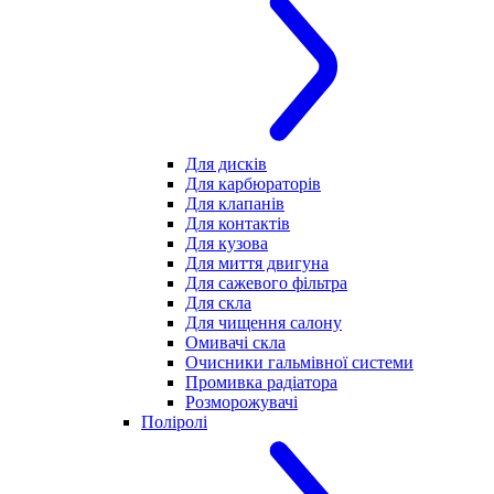
Для дисків
Для карбюраторів
Для клапанів
Для контактів
Для кузова
Для миття двигуна
Для сажевого фільтра
Для скла
Для чищення салону
Омивачі скла
Очисники гальмівної системи
Промивка радіатора
Розморожувачі
Поліролі