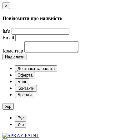
×
Повідомити про наявність
Ім'я
Email
Коментар
Надіслати
Доставка та оплата
Оферта
Блог
Контакти
Бренди
Укр
Рус
Укр