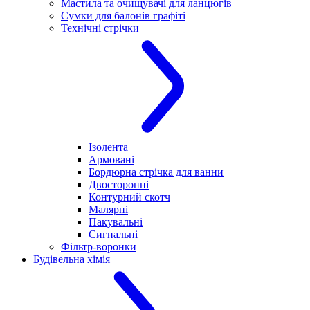
Мастила та очищувачі для ланцюгів
Сумки для балонів графіті
Технічні стрічки
Ізолента
Армовані
Бордюрна стрічка для ванни
Двосторонні
Контурний скотч
Малярні
Пакувальні
Сигнальні
Фільтр-воронки
Будівельна хімія