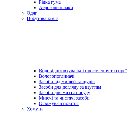
Рідка гума
Аерозольні лаки
Одяг
Побутова хімія
Водовідштовхувальні просочення та спреї
Вологопоглиначі
Засоби від мишей та щурів
Засоби для догляду за взуттям
Засоби для миття посуду
Миючі та чистячі засоби
Освіжувачі повітря
Хомути