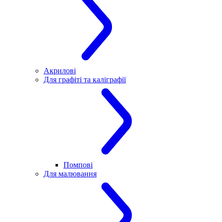
Акрилові
Для графіті та каліграфії
Помпові
Для малювання