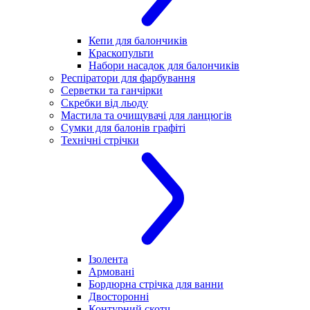
Кепи для балончиків
Краскопульти
Набори насадок для балончиків
Респіратори для фарбування
Серветки та ганчірки
Скребки від льоду
Мастила та очищувачі для ланцюгів
Сумки для балонів графіті
Технічні стрічки
Ізолента
Армовані
Бордюрна стрічка для ванни
Двосторонні
Контурний скотч