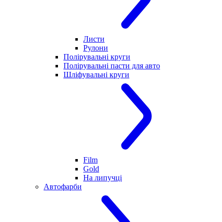
Листи
Рулони
Полірувальні круги
Полірувальні пасти для авто
Шліфувальні круги
Film
Gold
На липучці
Автофарби