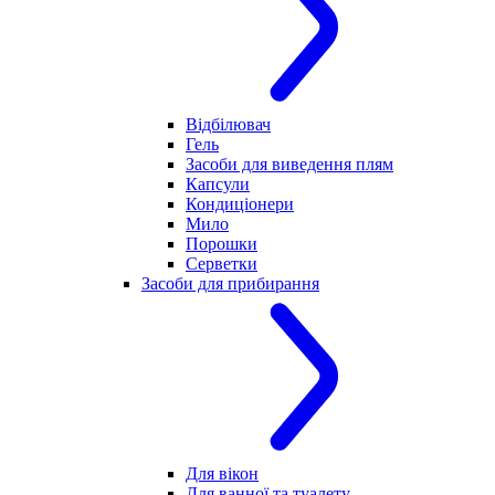
Відбілювач
Гель
Засоби для виведення плям
Капсули
Кондиціонери
Мило
Порошки
Серветки
Засоби для прибирання
Для вікон
Для ванної та туалету