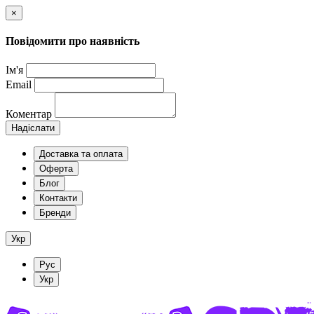
×
Повідомити про наявність
Ім'я
Email
Коментар
Надіслати
Доставка та оплата
Оферта
Блог
Контакти
Бренди
Укр
Рус
Укр