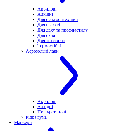
Акрилові
Алкідні
Для cільгосптехніки
Для графіті
Для даху та профнастилу
Для скла
Для текстилю
Термостійкі
Аерозольні лаки
Акрилові
Алкідні
Поліуретанові
Рідка гума
Маркери