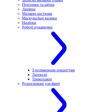
Захисна малярна плівка
Пензлики та щітки
Лінійки
Малярні костюми
Маскувальні валики
Наліпки
Робочі рукавички
З полімерним покриттям
Латексні
Трикотажні
Розпилювачі для фарб