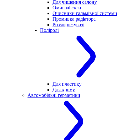
Для чищення салону
Омивачі скла
Очисники гальмівної системи
Промивка радіатора
Розморожувачі
Поліролі
Для пластику
Для хрому
Автомобільні герметики