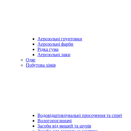
Аерозольні грунтовки
Аерозольні фарби
Рідка гума
Аерозольні лаки
Одяг
Побутова хімія
Водовідштовхувальні просочення та спреї
Вологопоглиначі
Засоби від мишей та щурів