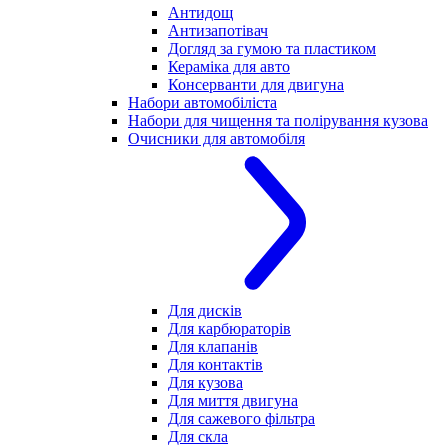
Антидощ
Антизапотівач
Догляд за гумою та пластиком
Кераміка для авто
Консерванти для двигуна
Набори автомобіліста
Набори для чищення та полірування кузова
Очисники для автомобіля
Для дисків
Для карбюраторів
Для клапанів
Для контактів
Для кузова
Для миття двигуна
Для сажевого фільтра
Для скла