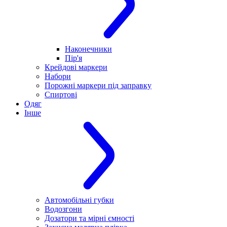
Наконечники
Пір'я
Крейдові маркери
Набори
Порожні маркери під заправку
Спиртові
Одяг
Інше
Автомобільні губки
Водозгони
Дозатори та мірні ємності