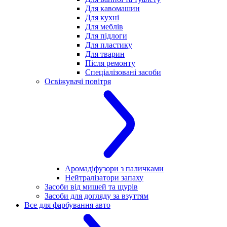
Для кавомашин
Для кухні
Для меблів
Для підлоги
Для пластику
Для тварин
Після ремонту
Спеціалізовані засоби
Освіжувачі повітря
Аромадіфузори з паличками
Нейтралізатори запаху
Засоби від мишей та щурів
Засоби для догляду за взуттям
Все для фарбування авто