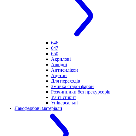
646
647
650
Акрилові
Алкідні
Антисилікон
Ацетон
Для переходів
Змивка старої фарби
Розчинники без прекурсорів
Уайт-спірит
Універсальні
Лакофарбові матеріали