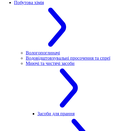
Побутова хімія
Вологопоглиначі
Водовідштовхувальні просочення та спреї
Миючі та чистячі засоби
Засоби для прання