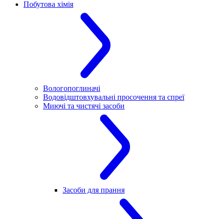
Побутова хімія
Вологопоглиначі
Водовідштовхувальні просочення та спреї
Миючі та чистячі засоби
Засоби для прання