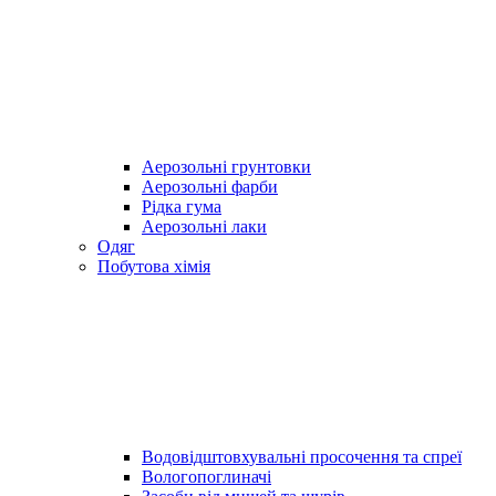
Аерозольні грунтовки
Аерозольні фарби
Рідка гума
Аерозольні лаки
Одяг
Побутова хімія
Водовідштовхувальні просочення та спреї
Вологопоглиначі