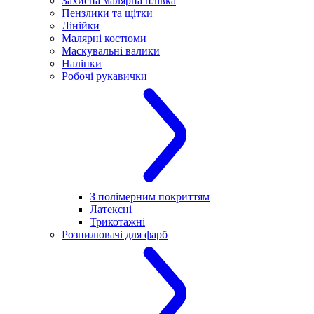
Захисна малярна плівка
Пензлики та щітки
Лінійки
Малярні костюми
Маскувальні валики
Наліпки
Робочі рукавички
З полімерним покриттям
Латексні
Трикотажні
Розпилювачі для фарб