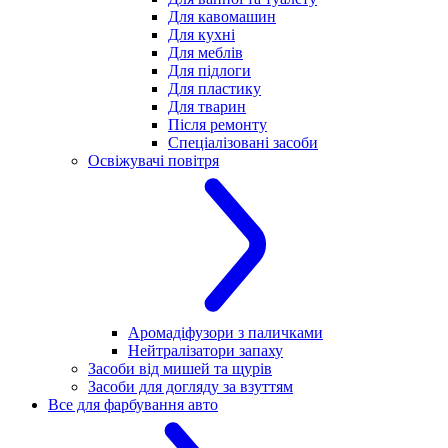
Для кавомашин
Для кухні
Для меблів
Для підлоги
Для пластику
Для тварин
Після ремонту
Спеціалізовані засоби
Освіжувачі повітря
Аромадіфузори з паличками
Нейтралізатори запаху
Засоби від мишей та щурів
Засоби для догляду за взуттям
Все для фарбування авто