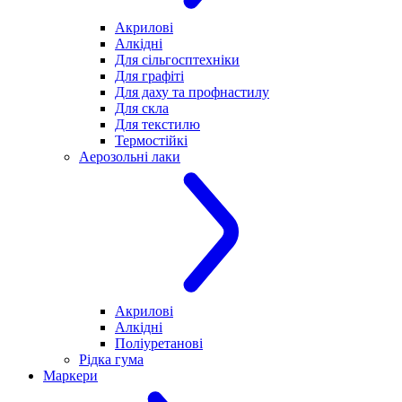
Акрилові
Алкідні
Для cільгосптехніки
Для графіті
Для даху та профнастилу
Для скла
Для текстилю
Термостійкі
Аерозольні лаки
Акрилові
Алкідні
Поліуретанові
Рідка гума
Маркери