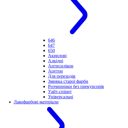
646
647
650
Акрилові
Алкідні
Антисилікон
Ацетон
Для переходів
Змивка старої фарби
Розчинники без прекурсорів
Уайт-спірит
Універсальні
Лакофарбові матеріали