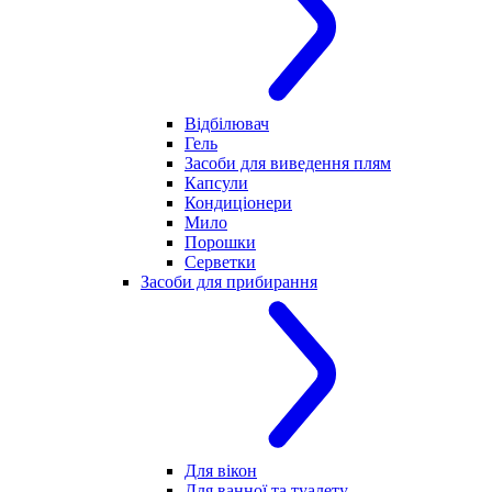
Відбілювач
Гель
Засоби для виведення плям
Капсули
Кондиціонери
Мило
Порошки
Серветки
Засоби для прибирання
Для вікон
Для ванної та туалету