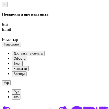
×
Повідомити про наявність
Ім'я
Email
Коментар
Надіслати
Доставка та оплата
Оферта
Блог
Контакти
Бренди
Укр
Рус
Укр