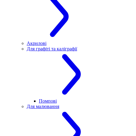
Акрилові
Для графіті та каліграфії
Помпові
Для малювання