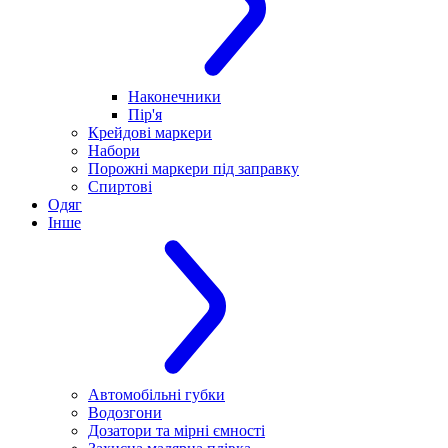
Наконечники
Пір'я
Крейдові маркери
Набори
Порожні маркери під заправку
Спиртові
Одяг
Інше
Автомобільні губки
Водозгони
Дозатори та мірні ємності