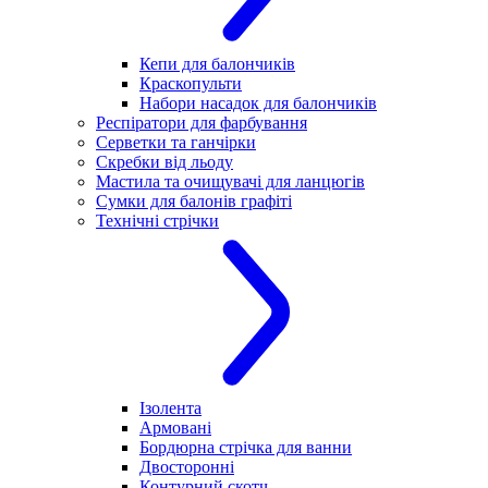
Кепи для балончиків
Краскопульти
Набори насадок для балончиків
Респіратори для фарбування
Серветки та ганчірки
Скребки від льоду
Мастила та очищувачі для ланцюгів
Сумки для балонів графіті
Технічні стрічки
Ізолента
Армовані
Бордюрна стрічка для ванни
Двосторонні
Контурний скотч