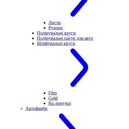
Листи
Рулони
Полірувальні круги
Полірувальні пасти для авто
Шліфувальні круги
Film
Gold
На липучці
Автофарби