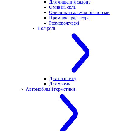
Для чищення салону
Омивачі скла
Очисники гальмівної системи
Промивка радіатора
Розморожувачі
Поліролі
Для пластику
Для хрому
Автомобільні герметики