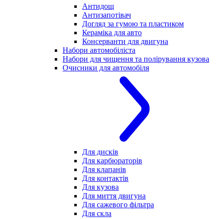
Антидощ
Антизапотівач
Догляд за гумою та пластиком
Кераміка для авто
Консерванти для двигуна
Набори автомобіліста
Набори для чищення та полірування кузова
Очисники для автомобіля
Для дисків
Для карбюраторів
Для клапанів
Для контактів
Для кузова
Для миття двигуна
Для сажевого фільтра
Для скла