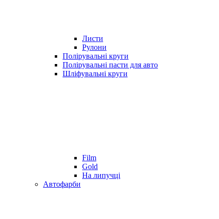
Листи
Рулони
Полірувальні круги
Полірувальні пасти для авто
Шліфувальні круги
Film
Gold
На липучці
Автофарби