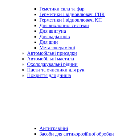
Геметики скла та фар
Герметики і відновлювачі ГПК
Герметики і відновлювачі КП
Для вихлопної системи
Для двигуна
Для радіаторів
Для шин
Металокерамічні
Автомобільні присадки
Автомобільні мастила
Охолоджувальні рідини
Пасти та очисники для рук
Покриття для днища
Антигравійні
Засоби для антикорозійної обробки