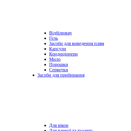
Відбілювач
Гель
Засоби для виведення плям
Капсули
Кондиціонери
Мило
Порошки
Серветки
Засоби для прибирання
Для вікон
Для ванної та туалету