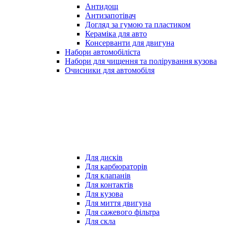
Антидощ
Антизапотівач
Догляд за гумою та пластиком
Кераміка для авто
Консерванти для двигуна
Набори автомобіліста
Набори для чищення та полірування кузова
Очисники для автомобіля
Для дисків
Для карбюраторів
Для клапанів
Для контактів
Для кузова
Для миття двигуна
Для сажевого фільтра
Для скла