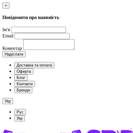
×
Повідомити про наявність
Ім'я
Email
Коментар
Надіслати
Доставка та оплата
Оферта
Блог
Контакти
Бренди
Укр
Рус
Укр