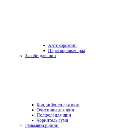
Антикорозійні
Перетворювач іржі
Засоби для шин
Кондиціонер для шин
Очисники для шин
Поліролі для шин
Чорнитель гуми
Гальмівні рідини