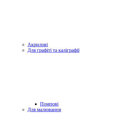
Акрилові
Для графіті та каліграфії
Помпові
Для малювання