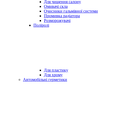
Для чищення салону
Омивачі скла
Очисники гальмівної системи
Промивка радіатора
Розморожувачі
Поліролі
Для пластику
Для хрому
Автомобільні герметики