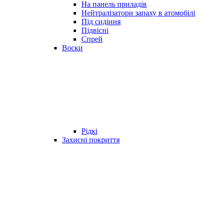
На панель приладів
Нейтралізатори запаху в атомобілі
Під сидіння
Підвісні
Спрей
Воски
Рідкі
Захисні покриття