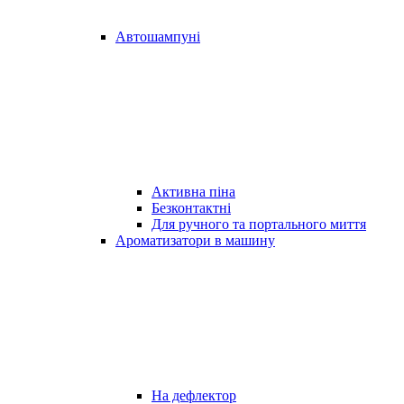
Автошампуні
Активна піна
Безконтактні
Для ручного та портального миття
Ароматизатори в машину
На дефлектор