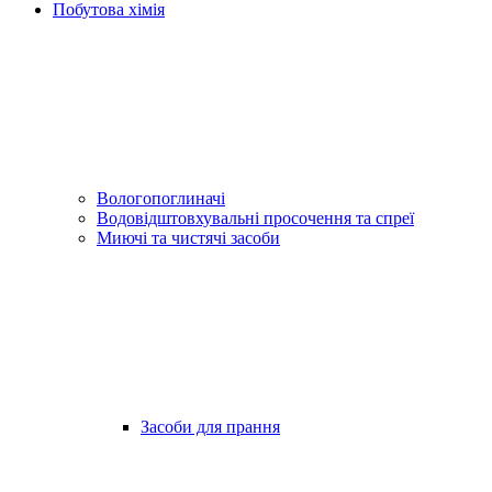
Побутова хімія
Вологопоглиначі
Водовідштовхувальні просочення та спреї
Миючі та чистячі засоби
Засоби для прання