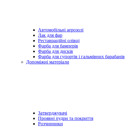
Автомобільні аерозолі
Лак для фар
Реставраційні олівці
Фарба для бамперів
Фарба для дисків
Фарба для супортів і гальмівних барабанів
Допоміжні матеріали
Затверджувачі
Проявні пудри та покриття
Розчинники