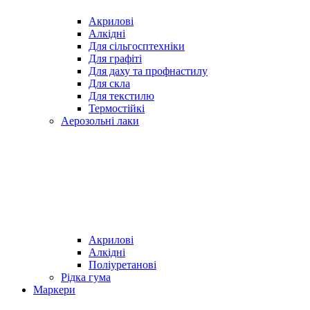
Акрилові
Алкідні
Для cільгосптехніки
Для графіті
Для даху та профнастилу
Для скла
Для текстилю
Термостійкі
Аерозольні лаки
Акрилові
Алкідні
Поліуретанові
Рідка гума
Маркери