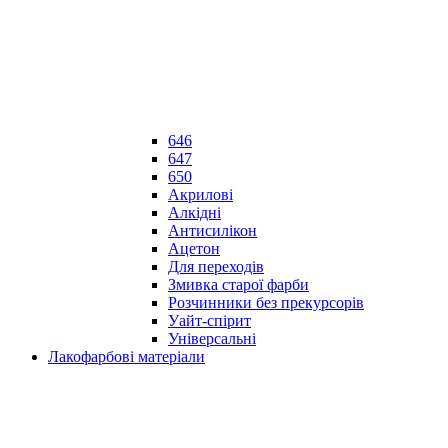
646
647
650
Акрилові
Алкідні
Антисилікон
Ацетон
Для переходів
Змивка старої фарби
Розчинники без прекурсорів
Уайт-спірит
Універсальні
Лакофарбові матеріали