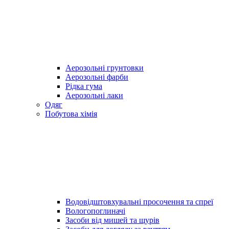
Аерозольні грунтовки
Аерозольні фарби
Рідка гума
Аерозольні лаки
Одяг
Побутова хімія
Водовідштовхувальні просочення та спреї
Вологопоглиначі
Засоби від мишей та щурів