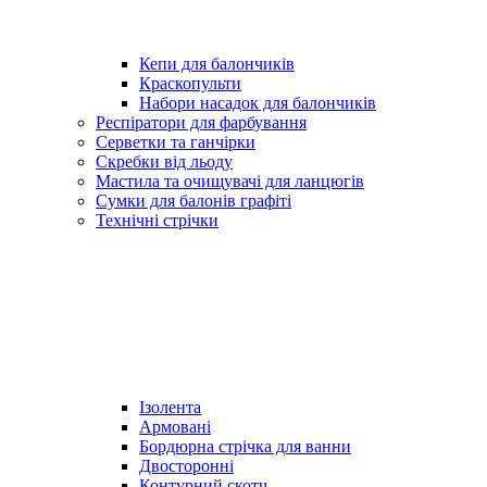
Кепи для балончиків
Краскопульти
Набори насадок для балончиків
Респіратори для фарбування
Серветки та ганчірки
Скребки від льоду
Мастила та очищувачі для ланцюгів
Сумки для балонів графіті
Технічні стрічки
Ізолента
Армовані
Бордюрна стрічка для ванни
Двосторонні
Контурний скотч