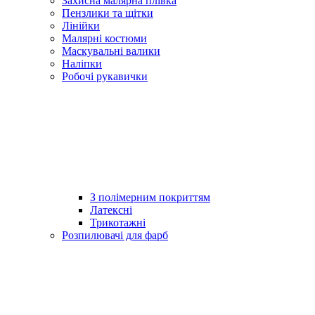
Захисна малярна плівка
Пензлики та щітки
Лінійки
Малярні костюми
Маскувальні валики
Наліпки
Робочі рукавички
З полімерним покриттям
Латексні
Трикотажні
Розпилювачі для фарб