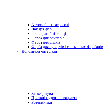
Автомобільні аерозолі
Лак для фар
Реставраційні олівці
Фарба для бамперів
Фарба для дисків
Фарба для супортів і гальмівних барабанів
Допоміжні матеріали
Затверджувачі
Проявні пудри та покриття
Розчинники