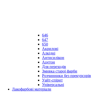
646
647
650
Акрилові
Алкідні
Антисилікон
Ацетон
Для переходів
Змивка старої фарби
Розчинники без прекурсорів
Уайт-спірит
Універсальні
Лакофарбові матеріали