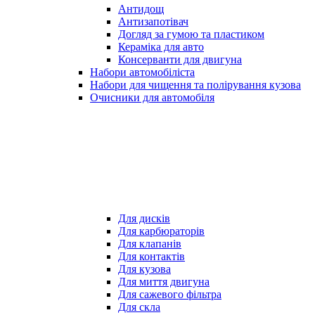
Антидощ
Антизапотівач
Догляд за гумою та пластиком
Кераміка для авто
Консерванти для двигуна
Набори автомобіліста
Набори для чищення та полірування кузова
Очисники для автомобіля
Для дисків
Для карбюраторів
Для клапанів
Для контактів
Для кузова
Для миття двигуна
Для сажевого фільтра
Для скла