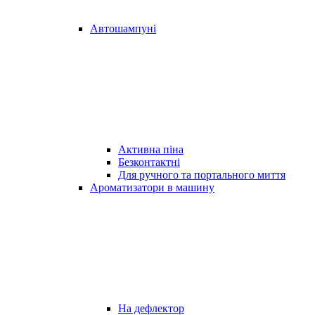
Автошампуні
Активна піна
Безконтактні
Для ручного та портального миття
Ароматизатори в машину
На дефлектор