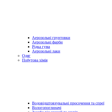
Аерозольні грунтовки
Аерозольні фарби
Рідка гума
Аерозольні лаки
Одяг
Побутова хімія
Водовідштовхувальні просочення та спреї
Вологопоглиначі