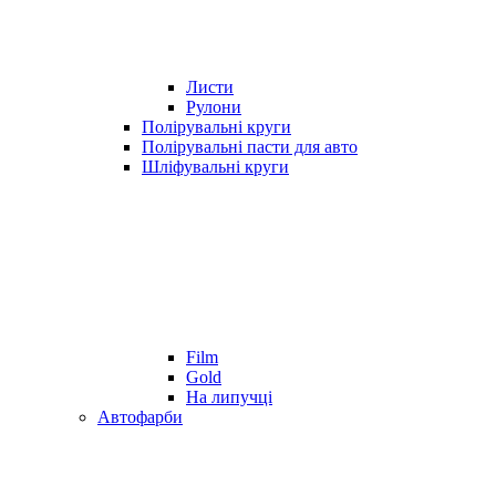
Листи
Рулони
Полірувальні круги
Полірувальні пасти для авто
Шліфувальні круги
Film
Gold
На липучці
Автофарби