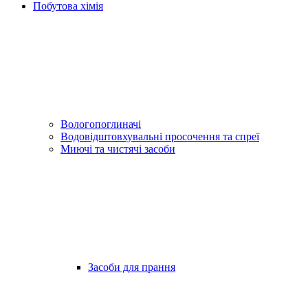
Побутова хімія
Вологопоглиначі
Водовідштовхувальні просочення та спреї
Миючі та чистячі засоби
Засоби для прання