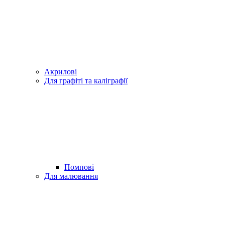
Акрилові
Для графіті та каліграфії
Помпові
Для малювання