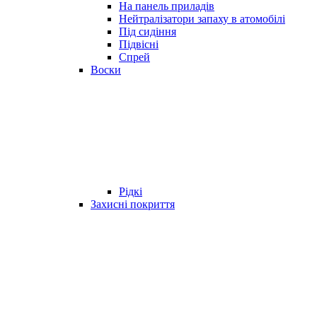
На панель приладів
Нейтралізатори запаху в атомобілі
Під сидіння
Підвісні
Спрей
Воски
Рідкі
Захисні покриття