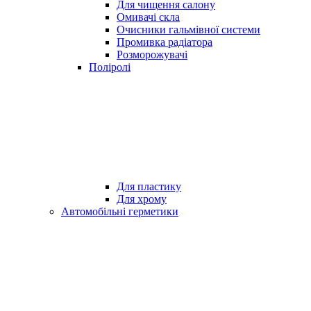
Для чищення салону
Омивачі скла
Очисники гальмівної системи
Промивка радіатора
Розморожувачі
Поліролі
Для пластику
Для хрому
Автомобільні герметики