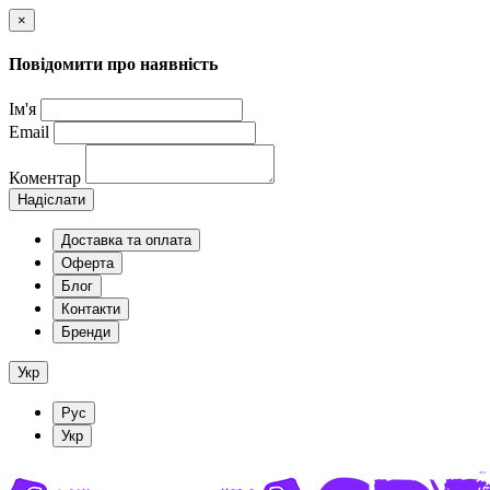
×
Повідомити про наявність
Ім'я
Email
Коментар
Надіслати
Доставка та оплата
Оферта
Блог
Контакти
Бренди
Укр
Рус
Укр