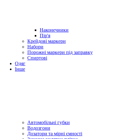
Наконечники
Пір'я
Крейдові маркери
Набори
Порожні маркери під заправку
Спиртові
Одяг
Інше
Автомобільні губки
Водозгони
Дозатори та мірні ємності