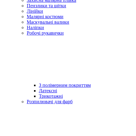
Захисна малярна плівка
Пензлики та щітки
Лінійки
Малярні костюми
Маскувальні валики
Наліпки
Робочі рукавички
З полімерним покриттям
Латексні
Трикотажні
Розпилювачі для фарб