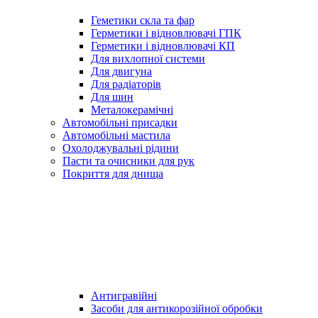
Геметики скла та фар
Герметики і відновлювачі ГПК
Герметики і відновлювачі КП
Для вихлопної системи
Для двигуна
Для радіаторів
Для шин
Металокерамічні
Автомобільні присадки
Автомобільні мастила
Охолоджувальні рідини
Пасти та очисники для рук
Покриття для днища
Антигравійні
Засоби для антикорозійної обробки