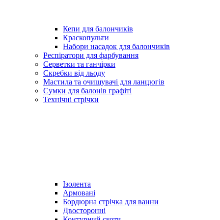
Кепи для балончиків
Краскопульти
Набори насадок для балончиків
Респіратори для фарбування
Серветки та ганчірки
Скребки від льоду
Мастила та очищувачі для ланцюгів
Сумки для балонів графіті
Технічні стрічки
Ізолента
Армовані
Бордюрна стрічка для ванни
Двосторонні
Контурний скотч