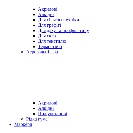
Акрилові
Алкідні
Для cільгосптехніки
Для графіті
Для даху та профнастилу
Для скла
Для текстилю
Термостійкі
Аерозольні лаки
Акрилові
Алкідні
Поліуретанові
Рідка гума
Маркери