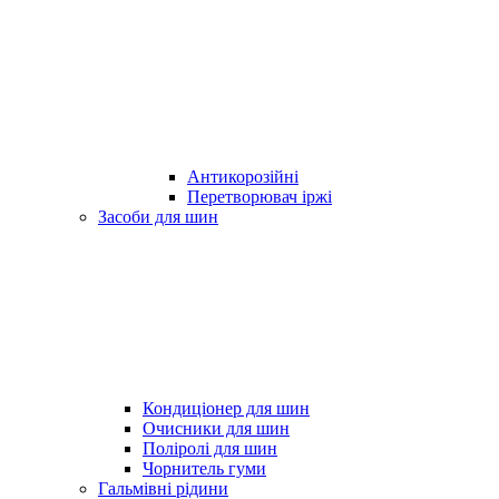
Антикорозійні
Перетворювач іржі
Засоби для шин
Кондиціонер для шин
Очисники для шин
Поліролі для шин
Чорнитель гуми
Гальмівні рідини