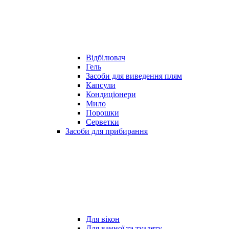
Відбілювач
Гель
Засоби для виведення плям
Капсули
Кондиціонери
Мило
Порошки
Серветки
Засоби для прибирання
Для вікон
Для ванної та туалету