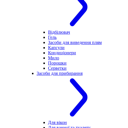
Відбілювач
Гель
Засоби для виведення плям
Капсули
Кондиціонери
Мило
Порошки
Серветки
Засоби для прибирання
Для вікон
Для ванної та туалету