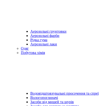
Аерозольні грунтовки
Аерозольні фарби
Рідка гума
Аерозольні лаки
Одяг
Побутова хімія
Водовідштовхувальні просочення та спреї
Вологопоглиначі
Засоби від мишей та щурів