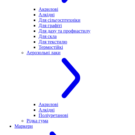
Акрилові
Алкідні
Для cільгосптехніки
Для графіті
Для даху та профнастилу
Для скла
Для текстилю
Термостійкі
Аерозольні лаки
Акрилові
Алкідні
Поліуретанові
Рідка гума
Маркери