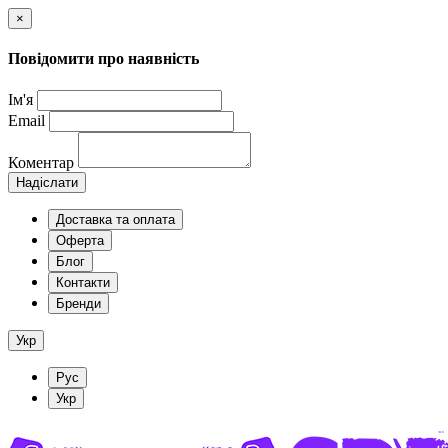
×
Повідомити про наявність
Ім'я
Email
Коментар
Надіслати
Доставка та оплата
Оферта
Блог
Контакти
Бренди
Укр
Рус
Укр