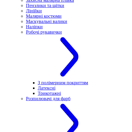
Захисна малярна плівка
Пензлики та щітки
Лінійки
Малярні костюми
Маскувальні валики
Наліпки
Робочі рукавички
З полімерним покриттям
Латексні
Трикотажні
Розпилювачі для фарб