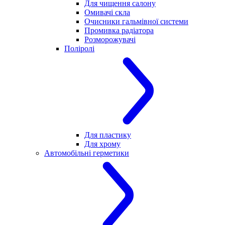
Для чищення салону
Омивачі скла
Очисники гальмівної системи
Промивка радіатора
Розморожувачі
Поліролі
Для пластику
Для хрому
Автомобільні герметики