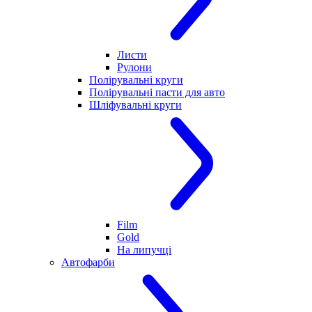
Листи
Рулони
Полірувальні круги
Полірувальні пасти для авто
Шліфувальні круги
Film
Gold
На липучці
Автофарби