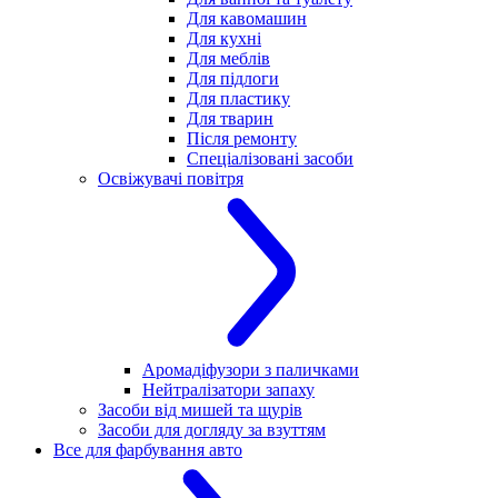
Для кавомашин
Для кухні
Для меблів
Для підлоги
Для пластику
Для тварин
Після ремонту
Спеціалізовані засоби
Освіжувачі повітря
Аромадіфузори з паличками
Нейтралізатори запаху
Засоби від мишей та щурів
Засоби для догляду за взуттям
Все для фарбування авто