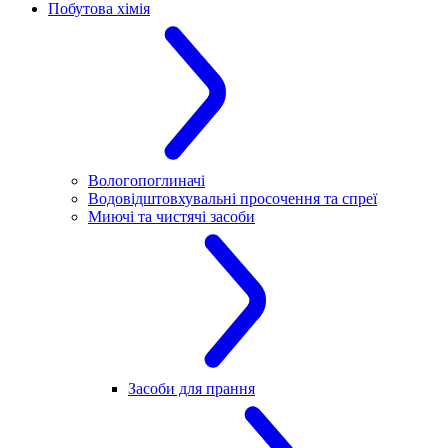
Побутова хімія
Вологопоглиначі
Водовідштовхувальні просочення та спреї
Миючі та чистячі засоби
Засоби для прання