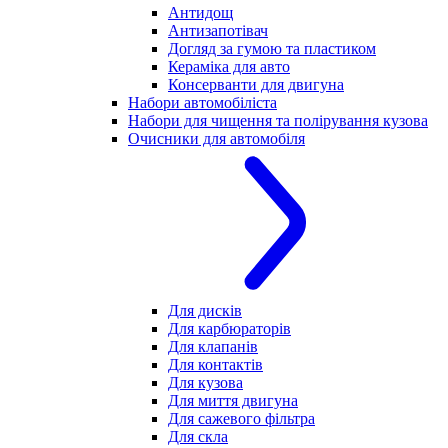
Антидощ
Антизапотівач
Догляд за гумою та пластиком
Кераміка для авто
Консерванти для двигуна
Набори автомобіліста
Набори для чищення та полірування кузова
Очисники для автомобіля
Для дисків
Для карбюраторів
Для клапанів
Для контактів
Для кузова
Для миття двигуна
Для сажевого фільтра
Для скла