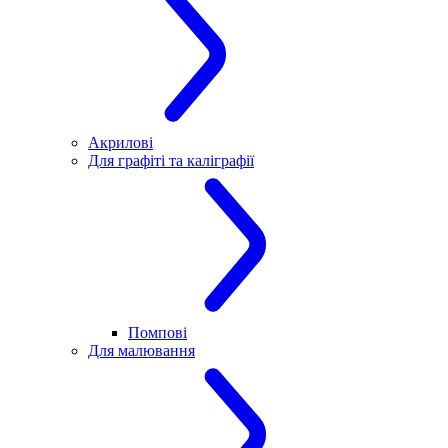
Акрилові
Для графіті та каліграфії
Помпові
Для малювання