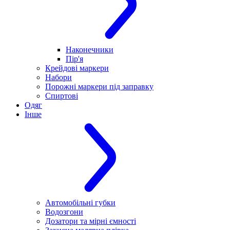
Наконечники
Пір'я
Крейдові маркери
Набори
Порожні маркери під заправку
Спиртові
Одяг
Інше
Автомобільні губки
Водозгони
Дозатори та мірні ємності