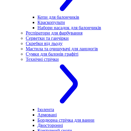
Кепи для балончиків
Краскопульти
Набори насадок для балончиків
Респіратори для фарбування
Серветки та ганчірки
Скребки від льоду
Мастила та очищувачі для ланцюгів
Сумки для балонів графіті
Технічні стрічки
Ізолента
Армовані
Бордюрна стрічка для ванни
Двосторонні
Контурний скотч