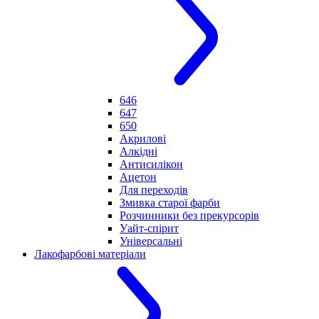
646
647
650
Акрилові
Алкідні
Антисилікон
Ацетон
Для переходів
Змивка старої фарби
Розчинники без прекурсорів
Уайт-спірит
Універсальні
Лакофарбові матеріали