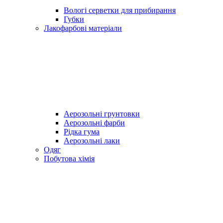
Вологі серветки для прибирання
Губки
Лакофарбові матеріали
Аерозольні грунтовки
Аерозольні фарби
Рідка гума
Аерозольні лаки
Одяг
Побутова хімія