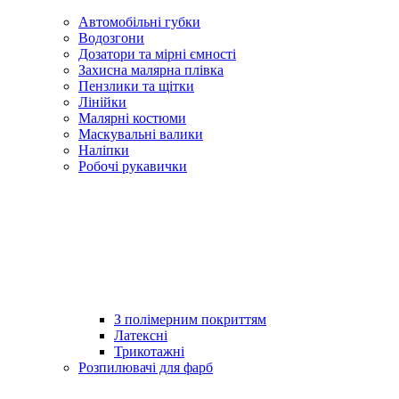
Автомобільні губки
Водозгони
Дозатори та мірні ємності
Захисна малярна плівка
Пензлики та щітки
Лінійки
Малярні костюми
Маскувальні валики
Наліпки
Робочі рукавички
З полімерним покриттям
Латексні
Трикотажні
Розпилювачі для фарб