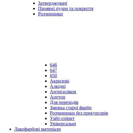
Затверджувачі
Проявні пудри та покриття
Розчинники
646
647
650
Акрилові
Алкідні
Антисилікон
Ацетон
Для переходів
Змивка старої фарби
Розчинники без прекурсорів
Уайт-спірит
Універсальні
Лакофарбові матеріали