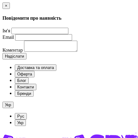
×
Повідомити про наявність
Ім'я
Email
Коментар
Надіслати
Доставка та оплата
Оферта
Блог
Контакти
Бренди
Укр
Рус
Укр