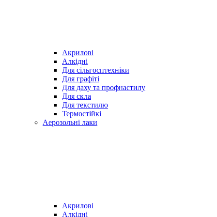
Акрилові
Алкідні
Для cільгосптехніки
Для графіті
Для даху та профнастилу
Для скла
Для текстилю
Термостійкі
Аерозольні лаки
Акрилові
Алкідні