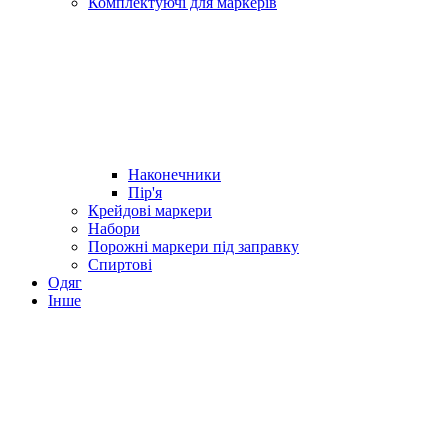
Комплектуючі для маркерів
Наконечники
Пір'я
Крейдові маркери
Набори
Порожні маркери під заправку
Спиртові
Одяг
Інше