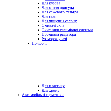
Для кузова
Для миття двигуна
Для сажевого фільтра
Для скла
Для чищення салону
Омивачі скла
Очисники гальмівної системи
Промивка радіатора
Розморожувачі
Поліролі
Для пластику
Для хрому
Автомобільні герметики