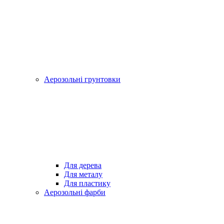
Аерозольні грунтовки
Для дерева
Для металу
Для пластику
Аерозольні фарби