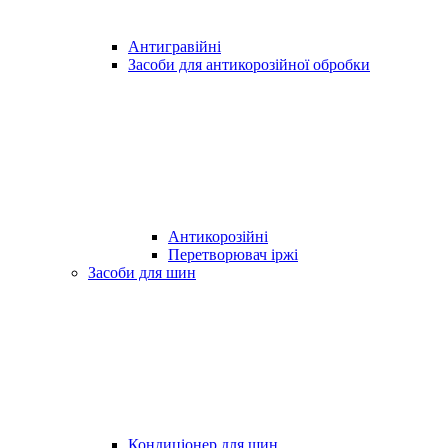
Антигравійні
Засоби для антикорозійної обробки
Антикорозійні
Перетворювач іржі
Засоби для шин
Кондиціонер для шин