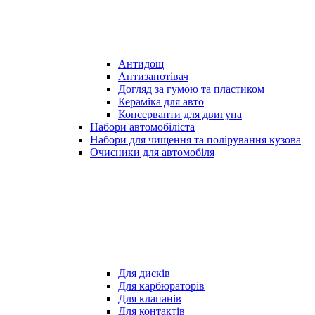
Антидощ
Антизапотівач
Догляд за гумою та пластиком
Кераміка для авто
Консерванти для двигуна
Набори автомобіліста
Набори для чищення та полірування кузова
Очисники для автомобіля
Для дисків
Для карбюраторів
Для клапанів
Для контактів