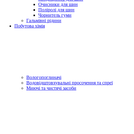
Очисники для шин
Поліролі для шин
Чорнитель гуми
Гальмівні рідини
Побутова хімія
Вологопоглиначі
Водовідштовхувальні просочення та спреї
Миючі та чистячі засоби