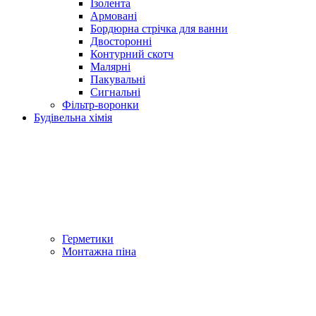
Ізолента
Армовані
Бордюрна стрічка для ванни
Двосторонні
Контурний скотч
Малярні
Пакувальні
Сигнальні
Фільтр-воронки
Будівельна хімія
Герметики
Монтажна піна