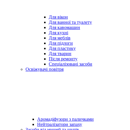
Для вікон
Для ванної та туалету
Для кавомашин
Для кухні
Для меблів
Для підлоги
Для пластику
Для тварин
Після ремонту
Спеціалізовані засоби
Освіжувачі повітря
Аромадіфузори з паличками
Нейтралізатори запаху
Засоби від мишей та щурів