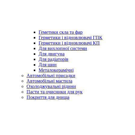
Геметики скла та фар
Герметики і відновлювачі ГПК
Герметики і відновлювачі КП
Для вихлопної системи
Для двигуна
Для радіаторів
Для шин
Металокерамічні
Автомобільні присадки
Автомобільні мастила
Охолоджувальні рідини
Пасти та очисники для рук
Покриття для днища