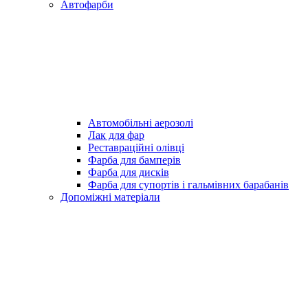
Автофарби
Автомобільні аерозолі
Лак для фар
Реставраційні олівці
Фарба для бамперів
Фарба для дисків
Фарба для супортів і гальмівних барабанів
Допоміжні матеріали