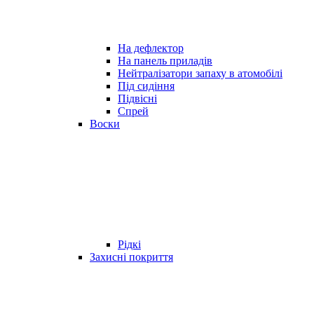
На дефлектор
На панель приладів
Нейтралізатори запаху в атомобілі
Під сидіння
Підвісні
Спрей
Воски
Рідкі
Захисні покриття