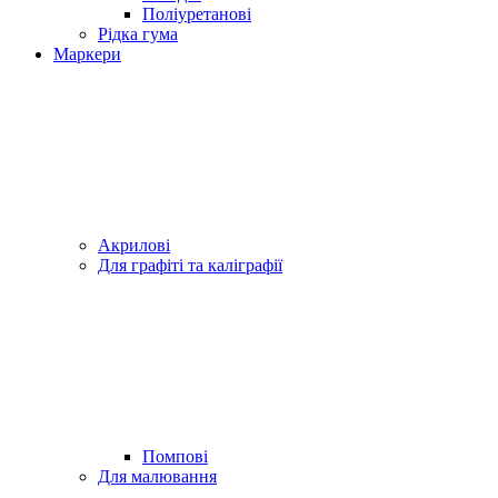
Поліуретанові
Рідка гума
Маркери
Акрилові
Для графіті та каліграфії
Помпові
Для малювання