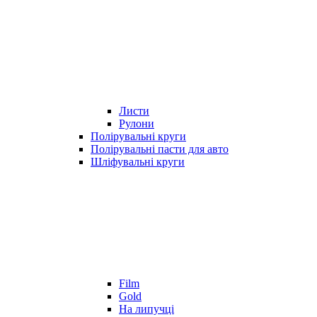
Листи
Рулони
Полірувальні круги
Полірувальні пасти для авто
Шліфувальні круги
Film
Gold
На липучці