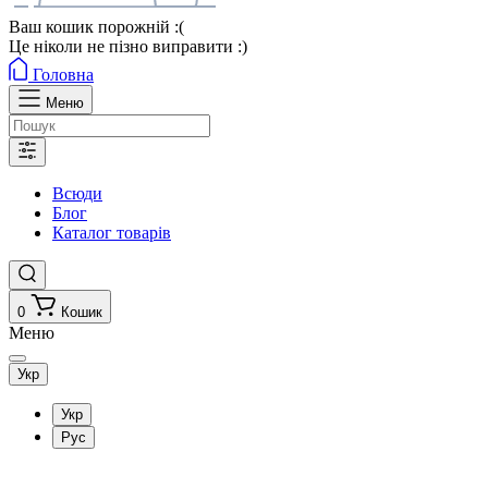
Ваш кошик порожній :(
Це ніколи не пізно виправити :)
Головна
Меню
Всюди
Блог
Каталог товарів
0
Кошик
Меню
Укр
Укр
Рус