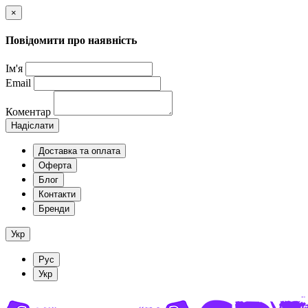
×
Повідомити про наявність
Ім'я
Email
Коментар
Надіслати
Доставка та оплата
Оферта
Блог
Контакти
Бренди
Укр
Рус
Укр