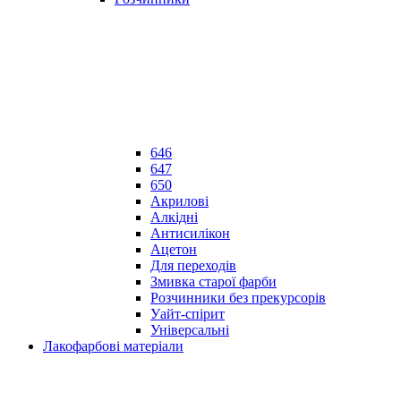
646
647
650
Акрилові
Алкідні
Антисилікон
Ацетон
Для переходів
Змивка старої фарби
Розчинники без прекурсорів
Уайт-спірит
Універсальні
Лакофарбові матеріали