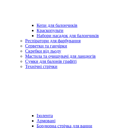
Кепи для балончиків
Краскопульти
Набори насадок для балончиків
Респіратори для фарбування
Серветки та ганчірки
Скребки від льоду
Мастила та очищувачі для ланцюгів
Сумки для балонів графіті
Технічні стрічки
Ізолента
Армовані
Бордюрна стрічка для ванни