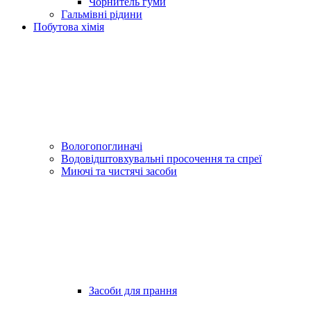
Чорнитель гуми
Гальмівні рідини
Побутова хімія
Вологопоглиначі
Водовідштовхувальні просочення та спреї
Миючі та чистячі засоби
Засоби для прання