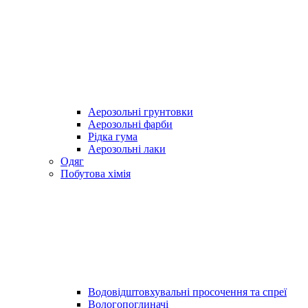
Аерозольні грунтовки
Аерозольні фарби
Рідка гума
Аерозольні лаки
Одяг
Побутова хімія
Водовідштовхувальні просочення та спреї
Вологопоглиначі