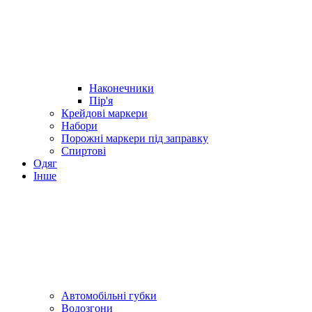
Наконечники
Пір'я
Крейдові маркери
Набори
Порожні маркери під заправку
Спиртові
Одяг
Інше
Автомобільні губки
Водозгони