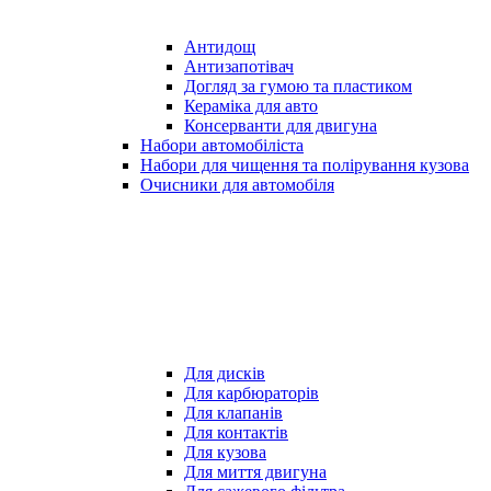
Антидощ
Антизапотівач
Догляд за гумою та пластиком
Кераміка для авто
Консерванти для двигуна
Набори автомобіліста
Набори для чищення та полірування кузова
Очисники для автомобіля
Для дисків
Для карбюраторів
Для клапанів
Для контактів
Для кузова
Для миття двигуна