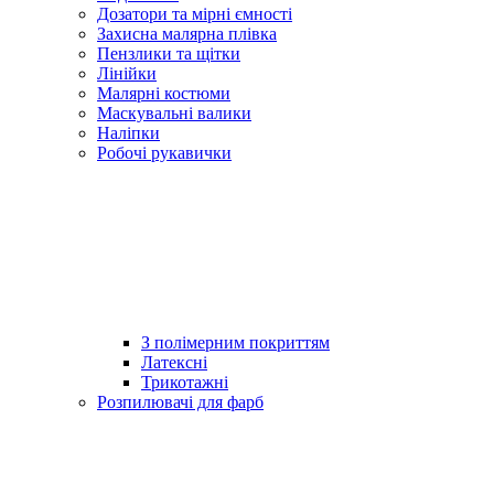
Дозатори та мірні ємності
Захисна малярна плівка
Пензлики та щітки
Лінійки
Малярні костюми
Маскувальні валики
Наліпки
Робочі рукавички
З полімерним покриттям
Латексні
Трикотажні
Розпилювачі для фарб