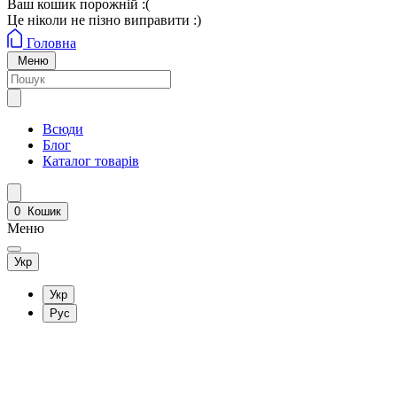
Ваш кошик порожній :(
Це ніколи не пізно виправити :)
Головна
Меню
Всюди
Блог
Каталог товарів
0
Кошик
Меню
Укр
Укр
Рус