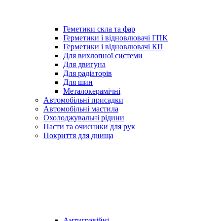
Геметики скла та фар
Герметики і відновлювачі ГПК
Герметики і відновлювачі КП
Для вихлопної системи
Для двигуна
Для радіаторів
Для шин
Металокерамічні
Автомобільні присадки
Автомобільні мастила
Охолоджувальні рідини
Пасти та очисники для рук
Покриття для днища
Антигравійні