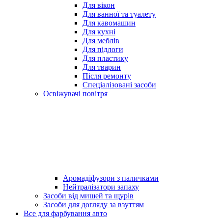
Для вікон
Для ванної та туалету
Для кавомашин
Для кухні
Для меблів
Для підлоги
Для пластику
Для тварин
Після ремонту
Спеціалізовані засоби
Освіжувачі повітря
Аромадіфузори з паличками
Нейтралізатори запаху
Засоби від мишей та щурів
Засоби для догляду за взуттям
Все для фарбування авто