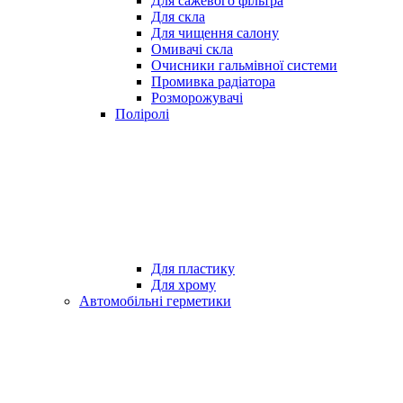
Для сажевого фільтра
Для скла
Для чищення салону
Омивачі скла
Очисники гальмівної системи
Промивка радіатора
Розморожувачі
Поліролі
Для пластику
Для хрому
Автомобільні герметики