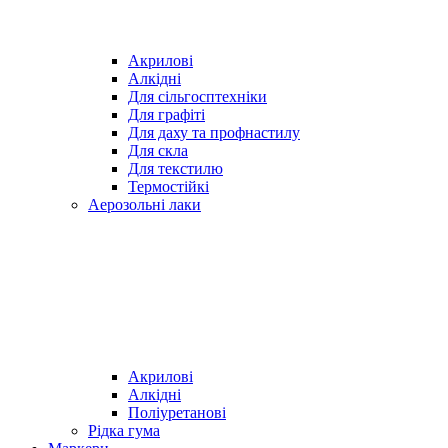
Акрилові
Алкідні
Для cільгосптехніки
Для графіті
Для даху та профнастилу
Для скла
Для текстилю
Термостійкі
Аерозольні лаки
Акрилові
Алкідні
Поліуретанові
Рідка гума