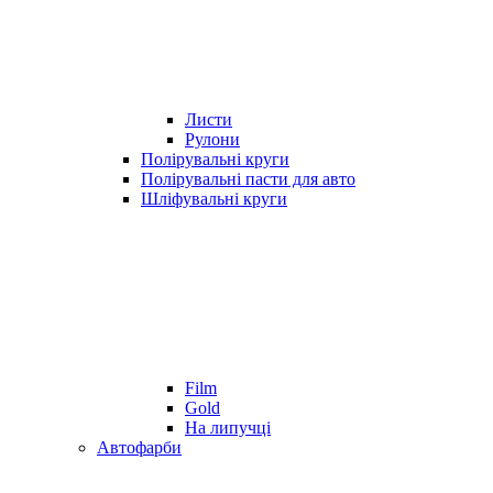
Листи
Рулони
Полірувальні круги
Полірувальні пасти для авто
Шліфувальні круги
Film
Gold
На липучці
Автофарби