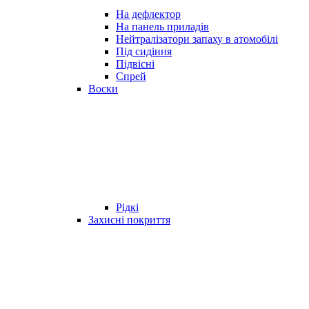
На дефлектор
На панель приладів
Нейтралізатори запаху в атомобілі
Під сидіння
Підвісні
Спрей
Воски
Рідкі
Захисні покриття