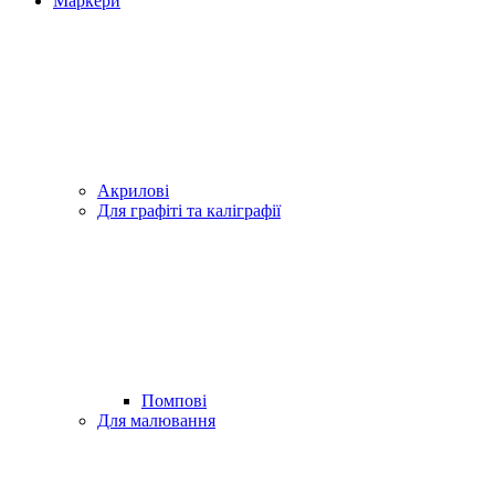
Маркери
Акрилові
Для графіті та каліграфії
Помпові
Для малювання