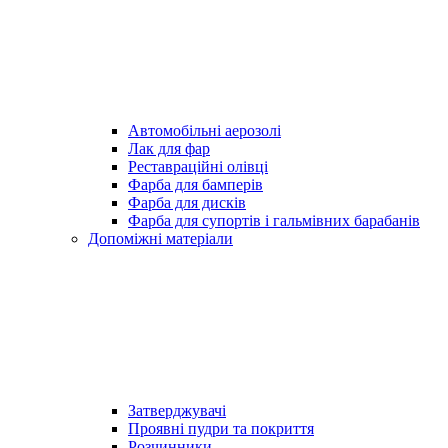
Автомобільні аерозолі
Лак для фар
Реставраційні олівці
Фарба для бамперів
Фарба для дисків
Фарба для супортів і гальмівних барабанів
Допоміжні матеріали
Затверджувачі
Проявні пудри та покриття
Розчинники