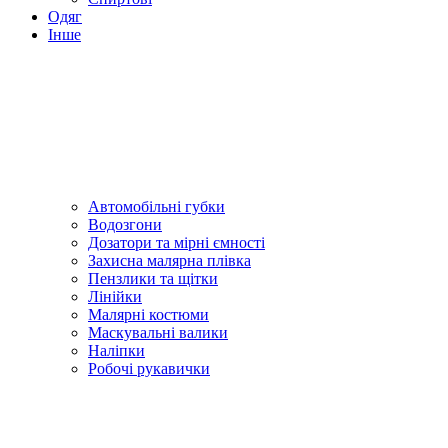
Одяг
Інше
Автомобільні губки
Водозгони
Дозатори та мірні ємності
Захисна малярна плівка
Пензлики та щітки
Лінійки
Малярні костюми
Маскувальні валики
Наліпки
Робочі рукавички