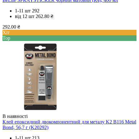
BeLife SPRAYSTICKER чорний матовий (R4), 400 мл
1-11 шт
292
від 12 шт
262.80 ₴
292.00 ₴
Хіт
Top
В наявності
Клей епоксидний двокомпонентний для металу K2 B116 Metal
Bond, 56,7 г (K20292)
1-11 шт
213