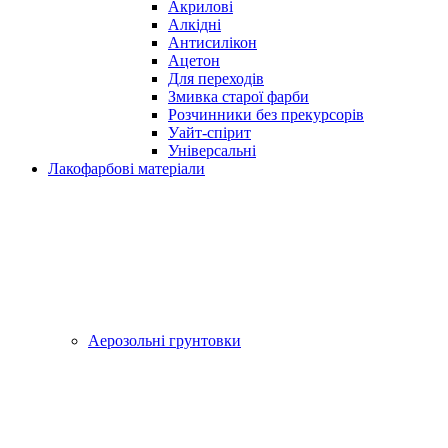
Акрилові
Алкідні
Антисилікон
Ацетон
Для переходів
Змивка старої фарби
Розчинники без прекурсорів
Уайт-спірит
Універсальні
Лакофарбові матеріали
Аерозольні грунтовки