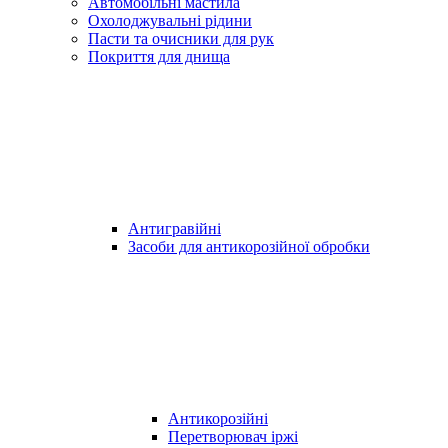
Автомобільні мастила
Охолоджувальні рідини
Пасти та очисники для рук
Покриття для днища
Антигравійні
Засоби для антикорозійної обробки
Антикорозійні
Перетворювач іржі