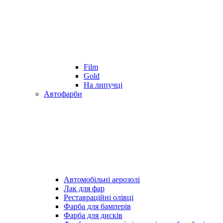
Film
Gold
На липучці
Автофарби
Автомобільні аерозолі
Лак для фар
Реставраційні олівці
Фарба для бамперів
Фарба для дисків