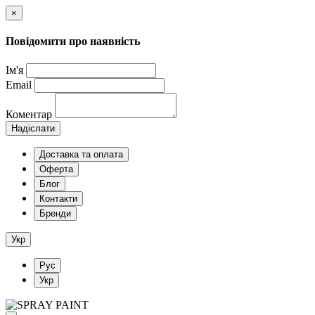
×
Повідомити про наявність
Ім'я
Email
Коментар
Надіслати
Доставка та оплата
Оферта
Блог
Контакти
Бренди
Укр
Рус
Укр