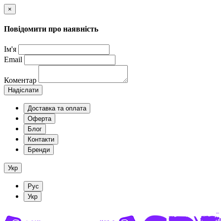
×
Повідомити про наявність
Ім'я
Email
Коментар
Надіслати
Доставка та оплата
Оферта
Блог
Контакти
Бренди
Укр
Рус
Укр