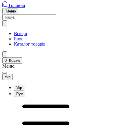
Головна
Меню
Всюди
Блог
Каталог товарів
0
Кошик
Меню
Укр
Укр
Рус