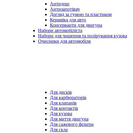
Антидощ
Антизапотівач
Догляд за гумою та пластиком
Кераміка для авто
Консерванти для двигуна
Набори автомобіліста
Набори для чищення та полірування кузова
Очисники для автомобіля
Для дисків
Для карбюраторів
Для клапанів
Для контактів
Для кузова
Для миття двигуна
Для сажевого фільтра
Для скла