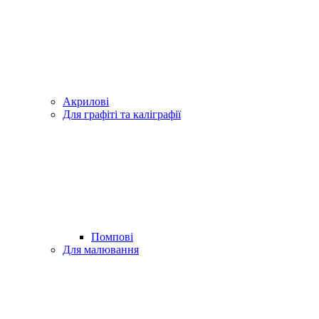
Акрилові
Для графіті та каліграфії
Помпові
Для малювання