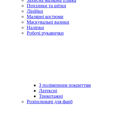
Захисна малярна плівка
Пензлики та щітки
Лінійки
Малярні костюми
Маскувальні валики
Наліпки
Робочі рукавички
З полімерним покриттям
Латексні
Трикотажні
Розпилювачі для фарб