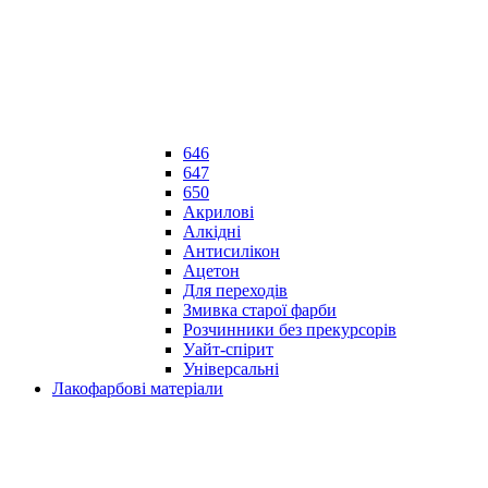
646
647
650
Акрилові
Алкідні
Антисилікон
Ацетон
Для переходів
Змивка старої фарби
Розчинники без прекурсорів
Уайт-спірит
Універсальні
Лакофарбові матеріали