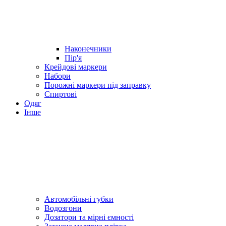
Наконечники
Пір'я
Крейдові маркери
Набори
Порожні маркери під заправку
Спиртові
Одяг
Інше
Автомобільні губки
Водозгони
Дозатори та мірні ємності