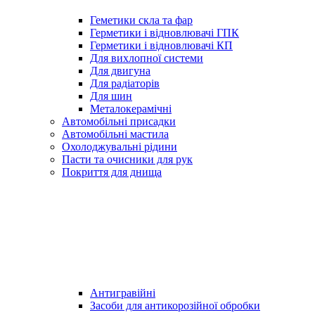
Геметики скла та фар
Герметики і відновлювачі ГПК
Герметики і відновлювачі КП
Для вихлопної системи
Для двигуна
Для радіаторів
Для шин
Металокерамічні
Автомобільні присадки
Автомобільні мастила
Охолоджувальні рідини
Пасти та очисники для рук
Покриття для днища
Антигравійні
Засоби для антикорозійної обробки