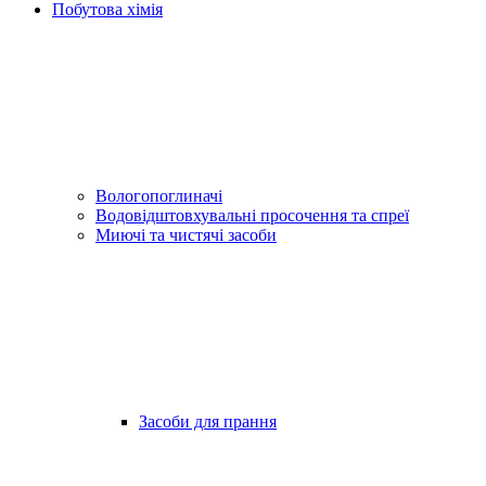
Побутова хімія
Вологопоглиначі
Водовідштовхувальні просочення та спреї
Миючі та чистячі засоби
Засоби для прання