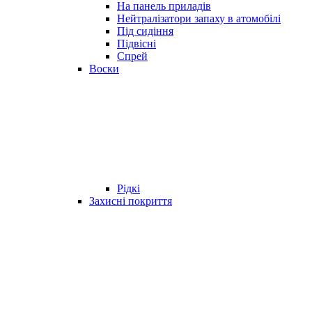
На панель приладів
Нейтралізатори запаху в атомобілі
Під сидіння
Підвісні
Спрей
Воски
Рідкі
Захисні покриття