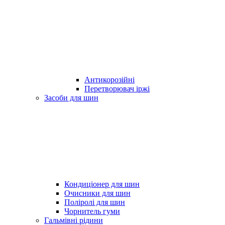
Антикорозійні
Перетворювач іржі
Засоби для шин
Кондиціонер для шин
Очисники для шин
Поліролі для шин
Чорнитель гуми
Гальмівні рідини