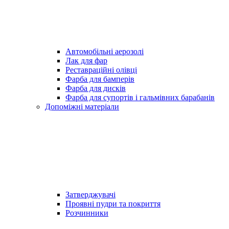
Автомобільні аерозолі
Лак для фар
Реставраційні олівці
Фарба для бамперів
Фарба для дисків
Фарба для супортів і гальмівних барабанів
Допоміжні матеріали
Затверджувачі
Проявні пудри та покриття
Розчинники