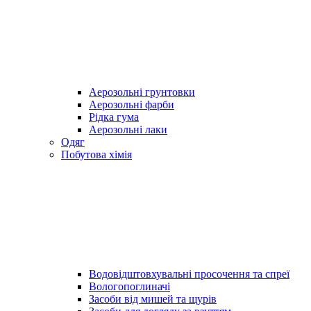
Аерозольні грунтовки
Аерозольні фарби
Рідка гума
Аерозольні лаки
Одяг
Побутова хімія
Водовідштовхувальні просочення та спреї
Вологопоглиначі
Засоби від мишей та щурів