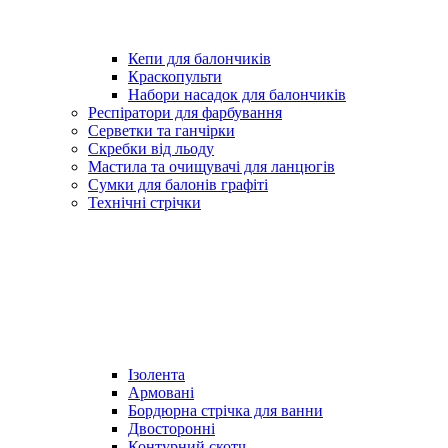
Кепи для балончиків
Краскопульти
Набори насадок для балончиків
Респіратори для фарбування
Серветки та ганчірки
Скребки від льоду
Мастила та очищувачі для ланцюгів
Сумки для балонів графіті
Технічні стрічки
Ізолента
Армовані
Бордюрна стрічка для ванни
Двосторонні
Контурний скотч