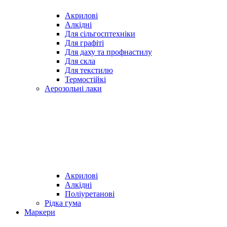
Акрилові
Алкідні
Для cільгосптехніки
Для графіті
Для даху та профнастилу
Для скла
Для текстилю
Термостійкі
Аерозольні лаки
Акрилові
Алкідні
Поліуретанові
Рідка гума
Маркери