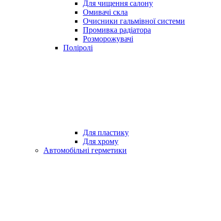
Для чищення салону
Омивачі скла
Очисники гальмівної системи
Промивка радіатора
Розморожувачі
Поліролі
Для пластику
Для хрому
Автомобільні герметики