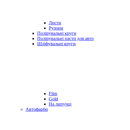
Листи
Рулони
Полірувальні круги
Полірувальні пасти для авто
Шліфувальні круги
Film
Gold
На липучці
Автофарби