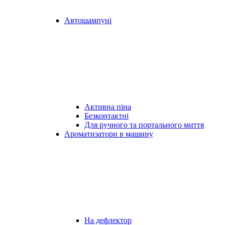
Автошампуні
Активна піна
Безконтактні
Для ручного та портального миття
Ароматизатори в машину
На дефлектор