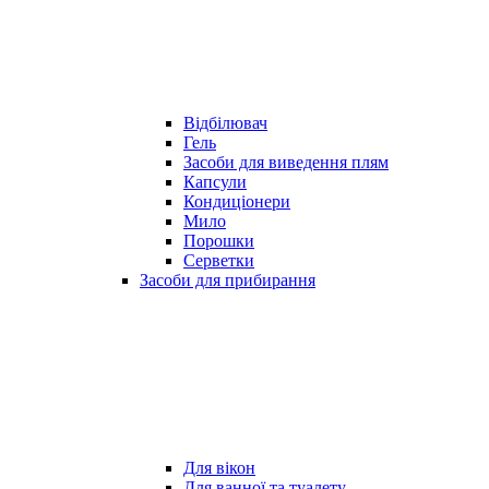
Відбілювач
Гель
Засоби для виведення плям
Капсули
Кондиціонери
Мило
Порошки
Серветки
Засоби для прибирання
Для вікон
Для ванної та туалету