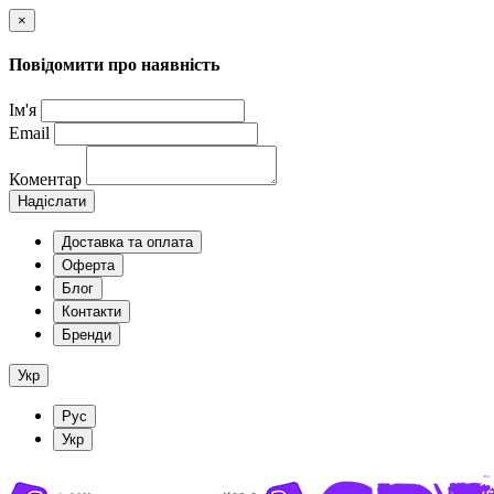
×
Повідомити про наявність
Ім'я
Email
Коментар
Надіслати
Доставка та оплата
Оферта
Блог
Контакти
Бренди
Укр
Рус
Укр