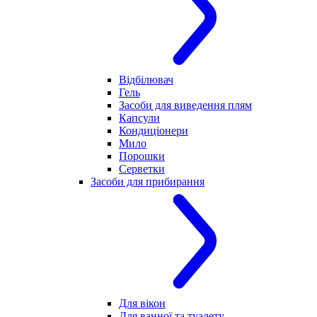
Відбілювач
Гель
Засоби для виведення плям
Капсули
Кондиціонери
Мило
Порошки
Серветки
Засоби для прибирання
Для вікон
Для ванної та туалету