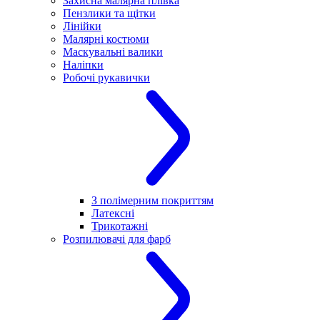
Захисна малярна плівка
Пензлики та щітки
Лінійки
Малярні костюми
Маскувальні валики
Наліпки
Робочі рукавички
З полімерним покриттям
Латексні
Трикотажні
Розпилювачі для фарб