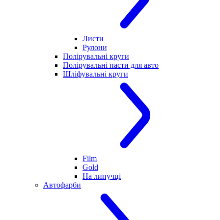
Листи
Рулони
Полірувальні круги
Полірувальні пасти для авто
Шліфувальні круги
Film
Gold
На липучці
Автофарби