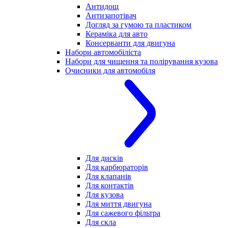
Антидощ
Антизапотівач
Догляд за гумою та пластиком
Кераміка для авто
Консерванти для двигуна
Набори автомобіліста
Набори для чищення та полірування кузова
Очисники для автомобіля
Для дисків
Для карбюраторів
Для клапанів
Для контактів
Для кузова
Для миття двигуна
Для сажевого фільтра
Для скла