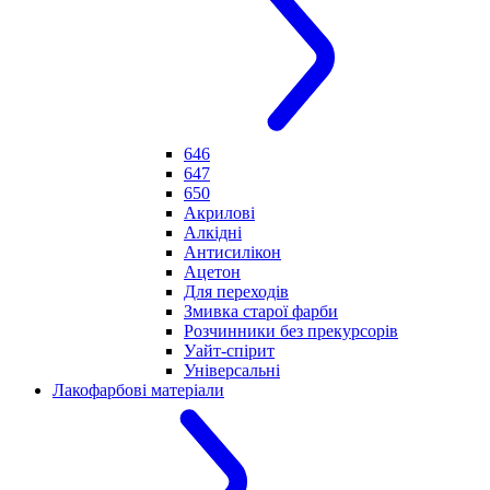
646
647
650
Акрилові
Алкідні
Антисилікон
Ацетон
Для переходів
Змивка старої фарби
Розчинники без прекурсорів
Уайт-спірит
Універсальні
Лакофарбові матеріали