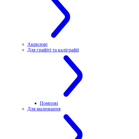
Акрилові
Для графіті та каліграфії
Помпові
Для малювання