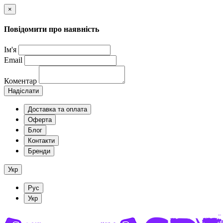
×
Повідомити про наявність
Ім'я
Email
Коментар
Надіслати
Доставка та оплата
Оферта
Блог
Контакти
Бренди
Укр
Рус
Укр