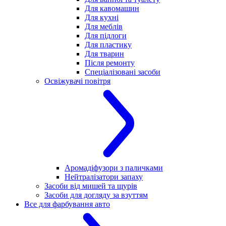
Для кавомашин
Для кухні
Для меблів
Для підлоги
Для пластику
Для тварин
Після ремонту
Спеціалізовані засоби
Освіжувачі повітря
Аромадіфузори з паличками
Нейтралізатори запаху
Засоби від мишей та щурів
Засоби для догляду за взуттям
Все для фарбування авто