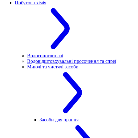
Побутова хімія
Вологопоглиначі
Водовідштовхувальні просочення та спреї
Миючі та чистячі засоби
Засоби для прання