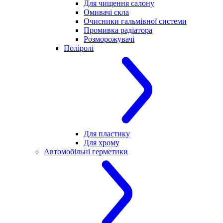
Для чищення салону
Омивачі скла
Очисники гальмівної системи
Промивка радіатора
Розморожувачі
Поліролі
Для пластику
Для хрому
Автомобільні герметики