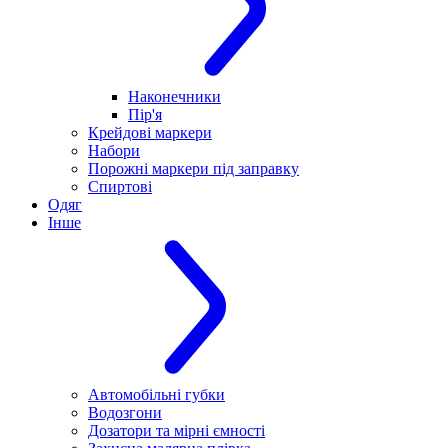
Наконечники
Пір'я
Крейдові маркери
Набори
Порожні маркери під заправку
Спиртові
Одяг
Інше
Автомобільні губки
Водозгони
Дозатори та мірні ємності