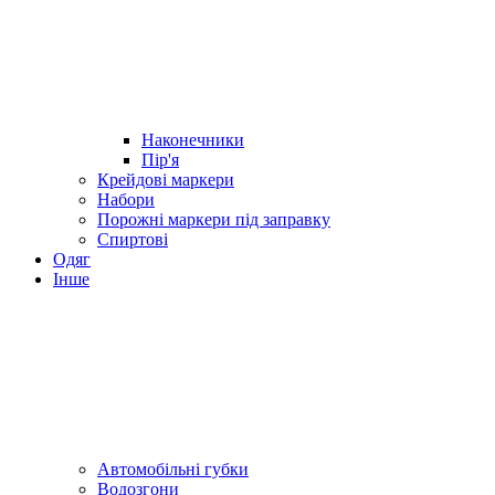
Наконечники
Пір'я
Крейдові маркери
Набори
Порожні маркери під заправку
Спиртові
Одяг
Інше
Автомобільні губки
Водозгони