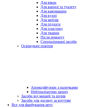
Для вікон
Для ванної та туалету
Для кавомашин
Для кухні
Для меблів
Для підлоги
Для пластику
Для тварин
Після ремонту
Спеціалізовані засоби
Освіжувачі повітря
Аромадіфузори з паличками
Нейтралізатори запаху
Засоби від мишей та щурів
Засоби для догляду за взуттям
Все для фарбування авто