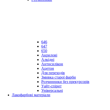
646
647
650
Акрилові
Алкідні
Антисилікон
Ацетон
Для переходів
Змивка старої фарби
Розчинники без прекурсорів
Уайт-спірит
Універсальні
Лакофарбові матеріали