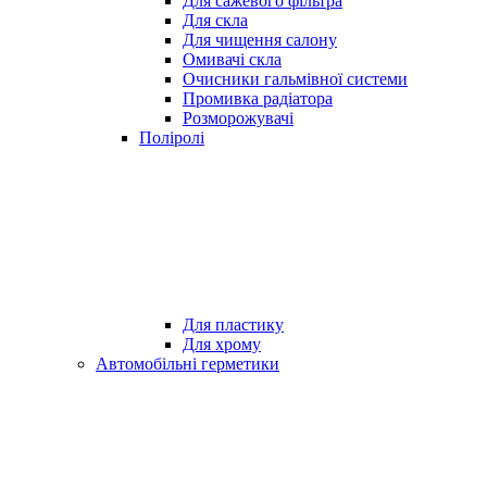
Для сажевого фільтра
Для скла
Для чищення салону
Омивачі скла
Очисники гальмівної системи
Промивка радіатора
Розморожувачі
Поліролі
Для пластику
Для хрому
Автомобільні герметики