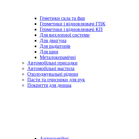
Геметики скла та фар
Герметики і відновлювачі ГПК
Герметики і відновлювачі КП
Для вихлопної системи
Для двигуна
Для радіаторів
Для шин
Металокерамічні
Автомобільні присадки
Автомобільні мастила
Охолоджувальні рідини
Пасти та очисники для рук
Покриття для днища
Антигравійні