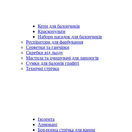
Кепи для балончиків
Краскопульти
Набори насадок для балончиків
Респіратори для фарбування
Серветки та ганчірки
Скребки від льоду
Мастила та очищувачі для ланцюгів
Сумки для балонів графіті
Технічні стрічки
Ізолента
Армовані
Бордюрна стрічка для ванни