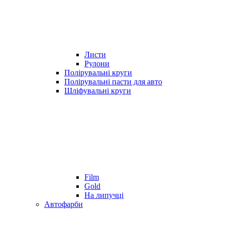
Листи
Рулони
Полірувальні круги
Полірувальні пасти для авто
Шліфувальні круги
Film
Gold
На липучці
Автофарби