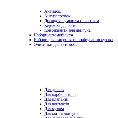
Антидощ
Антизапотівач
Догляд за гумою та пластиком
Кераміка для авто
Консерванти для двигуна
Набори автомобіліста
Набори для чищення та полірування кузова
Очисники для автомобіля
Для дисків
Для карбюраторів
Для клапанів
Для контактів
Для кузова
Для миття двигуна