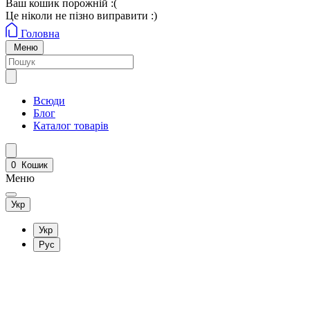
Ваш кошик порожній :(
Це ніколи не пізно виправити :)
Головна
Меню
Всюди
Блог
Каталог товарів
0
Кошик
Меню
Укр
Укр
Рус