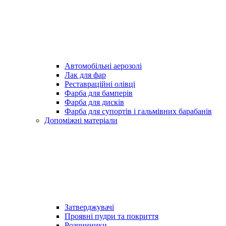
Автомобільні аерозолі
Лак для фар
Реставраційні олівці
Фарба для бамперів
Фарба для дисків
Фарба для супортів і гальмівних барабанів
Допоміжні матеріали
Затверджувачі
Проявні пудри та покриття
Розчинники