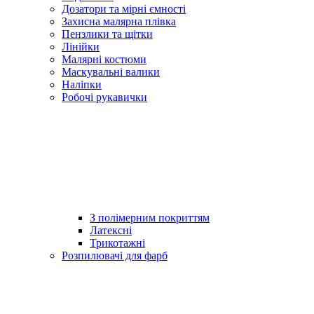
Дозатори та мірні ємності
Захисна малярна плівка
Пензлики та щітки
Лінійки
Малярні костюми
Маскувальні валики
Наліпки
Робочі рукавички
З полімерним покриттям
Латексні
Трикотажні
Розпилювачі для фарб