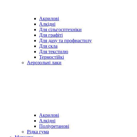
Акрилові
Алкідні
Для cільгосптехніки
Для графіті
Для даху та профнастилу
Для скла
Для текстилю
Термостійкі
Аерозольні лаки
Акрилові
Алкідні
Поліуретанові
Рідка гума