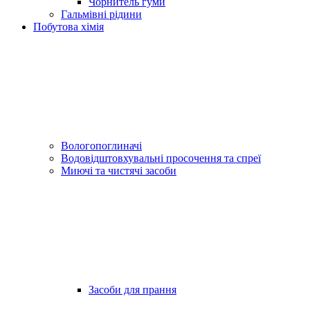
Чорнитель гуми
Гальмівні рідини
Побутова хімія
Вологопоглиначі
Водовідштовхувальні просочення та спреї
Миючі та чистячі засоби
Засоби для прання