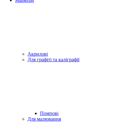
Маркери
Акрилові
Для графіті та каліграфії
Помпові
Для малювання