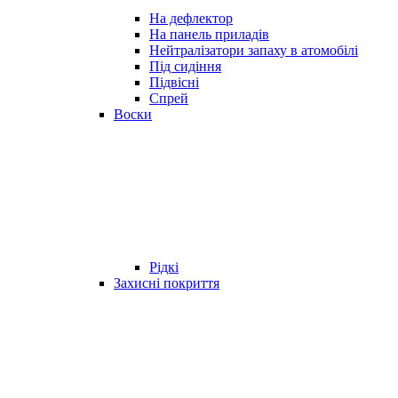
На дефлектор
На панель приладів
Нейтралізатори запаху в атомобілі
Під сидіння
Підвісні
Спрей
Воски
Рідкі
Захисні покриття