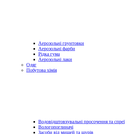
Аерозольні грунтовки
Аерозольні фарби
Рідка гума
Аерозольні лаки
Одяг
Побутова хімія
Водовідштовхувальні просочення та спреї
Вологопоглиначі
Засоби від мишей та щурів