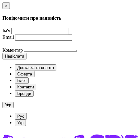
×
Повідомити про наявність
Ім'я
Email
Коментар
Надіслати
Доставка та оплата
Оферта
Блог
Контакти
Бренди
Укр
Рус
Укр