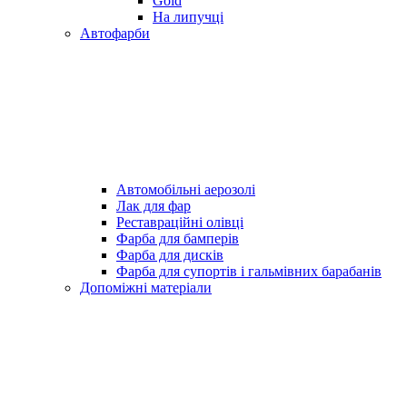
Gold
На липучці
Автофарби
Автомобільні аерозолі
Лак для фар
Реставраційні олівці
Фарба для бамперів
Фарба для дисків
Фарба для супортів і гальмівних барабанів
Допоміжні матеріали