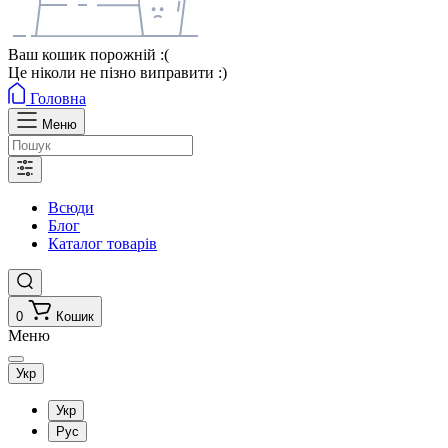
Ваш кошик порожній :(
Це ніколи не пізно виправити :)
Головна
Меню
Всюди
Блог
Каталог товарів
0
Кошик
Меню
Укр
Укр
Рус