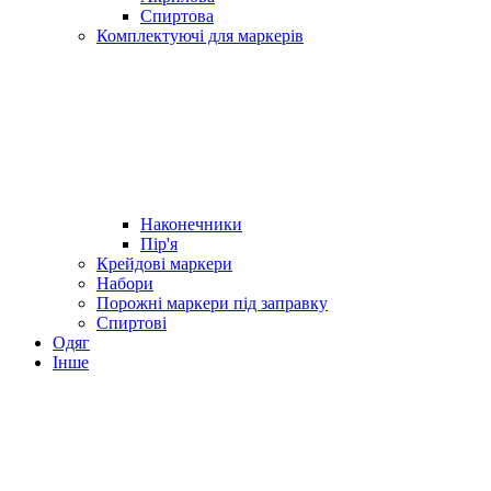
Спиртова
Комплектуючі для маркерів
Наконечники
Пір'я
Крейдові маркери
Набори
Порожні маркери під заправку
Спиртові
Одяг
Інше