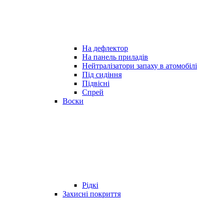
На дефлектор
На панель приладів
Нейтралізатори запаху в атомобілі
Під сидіння
Підвісні
Спрей
Воски
Рідкі
Захисні покриття