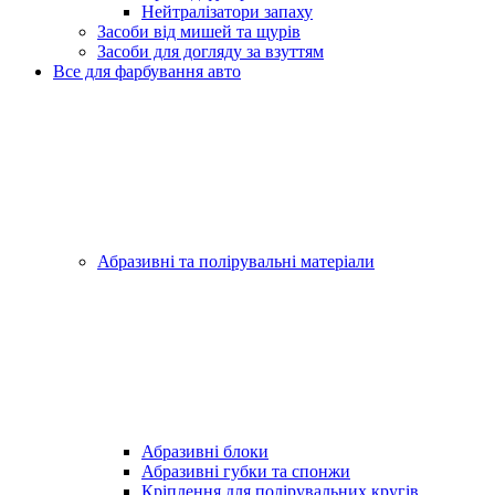
Нейтралізатори запаху
Засоби від мишей та щурів
Засоби для догляду за взуттям
Все для фарбування авто
Абразивні та полірувальні матеріали
Абразивні блоки
Абразивні губки та спонжи
Кріплення для полірувальних кругів