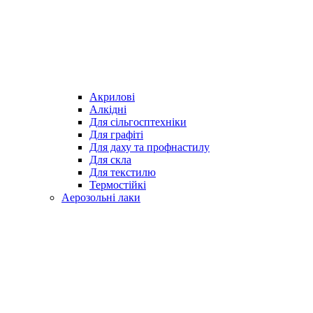
Акрилові
Алкідні
Для cільгосптехніки
Для графіті
Для даху та профнастилу
Для скла
Для текстилю
Термостійкі
Аерозольні лаки