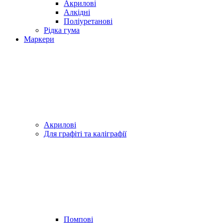
Акрилові
Алкідні
Поліуретанові
Рідка гума
Маркери
Акрилові
Для графіті та каліграфії
Помпові