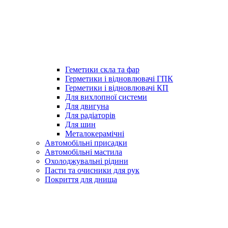
Геметики скла та фар
Герметики і відновлювачі ГПК
Герметики і відновлювачі КП
Для вихлопної системи
Для двигуна
Для радіаторів
Для шин
Металокерамічні
Автомобільні присадки
Автомобільні мастила
Охолоджувальні рідини
Пасти та очисники для рук
Покриття для днища