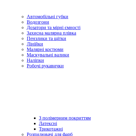
Автомобільні губки
Водозгони
Дозатори та мірні ємності
Захисна малярна плівка
Пензлики та щітки
Лінійки
Малярні костюми
Маскувальні валики
Наліпки
Робочі рукавички
З полімерним покриттям
Латексні
Трикотажні
Розпилювачі для фарб