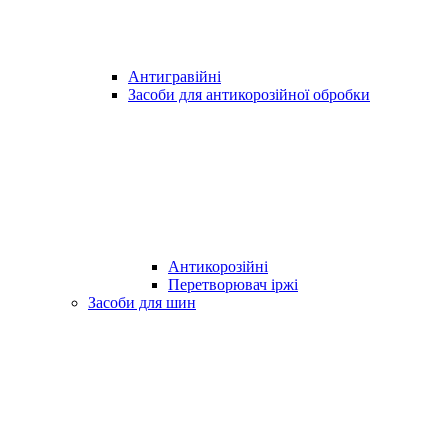
Антигравійні
Засоби для антикорозійної обробки
Антикорозійні
Перетворювач іржі
Засоби для шин