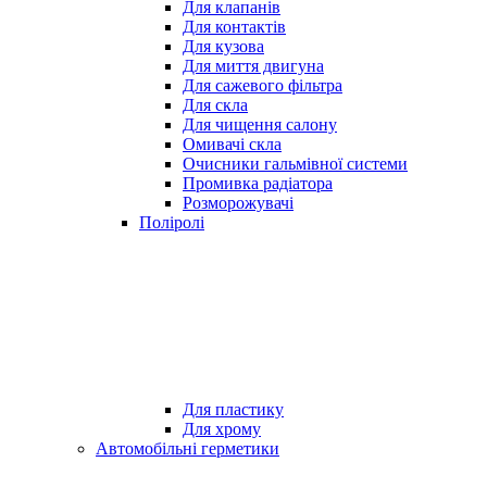
Для клапанів
Для контактів
Для кузова
Для миття двигуна
Для сажевого фільтра
Для скла
Для чищення салону
Омивачі скла
Очисники гальмівної системи
Промивка радіатора
Розморожувачі
Поліролі
Для пластику
Для хрому
Автомобільні герметики