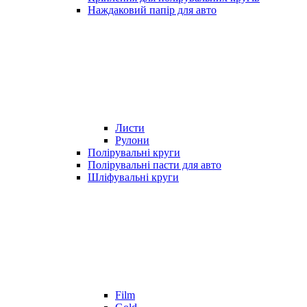
Наждаковий папір для авто
Листи
Рулони
Полірувальні круги
Полірувальні пасти для авто
Шліфувальні круги
Film