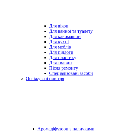
Для вікон
Для ванної та туалету
Для кавомашин
Для кухні
Для меблів
Для підлоги
Для пластику
Для тварин
Після ремонту
Спеціалізовані засоби
Освіжувачі повітря
Аромадіфузори з паличками