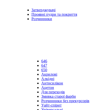
Затверджувачі
Проявні пудри та покриття
Розчинники
646
647
650
Акрилові
Алкідні
Антисилікон
Ацетон
Для переходів
Змивка старої фарби
Розчинники без прекурсорів
Уайт-спірит
Універсальні