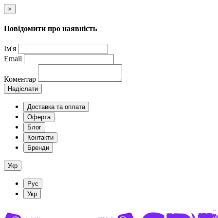
×
Повідомити про наявність
Ім'я
Email
Коментар
Надіслати
Доставка та оплата
Оферта
Блог
Контакти
Бренди
Укр
Рус
Укр