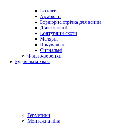
Ізолента
Армовані
Бордюрна стрічка для ванни
Двосторонні
Контурний скотч
Малярні
Пакувальні
Сигнальні
Фільтр-воронки
Будівельна хімія
Герметики
Монтажна піна