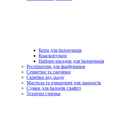
Кепи для балончиків
Краскопульти
Набори насадок для балончиків
Респіратори для фарбування
Серветки та ганчірки
Скребки від льоду
Мастила та очищувачі для ланцюгів
Сумки для балонів графіті
Технічні стрічки