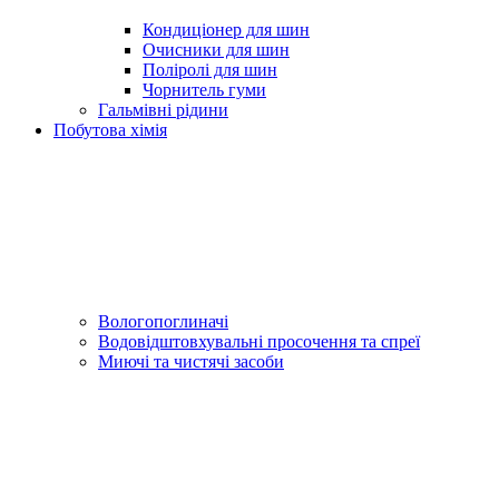
Кондиціонер для шин
Очисники для шин
Поліролі для шин
Чорнитель гуми
Гальмівні рідини
Побутова хімія
Вологопоглиначі
Водовідштовхувальні просочення та спреї
Миючі та чистячі засоби