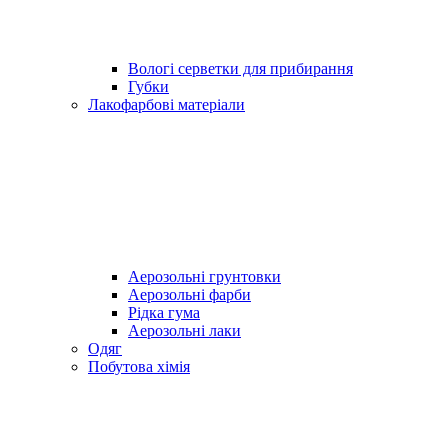
Вологі серветки для прибирання
Губки
Лакофарбові матеріали
Аерозольні грунтовки
Аерозольні фарби
Рідка гума
Аерозольні лаки
Одяг
Побутова хімія