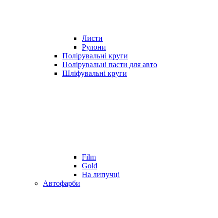
Листи
Рулони
Полірувальні круги
Полірувальні пасти для авто
Шліфувальні круги
Film
Gold
На липучці
Автофарби