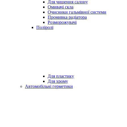
Для чищення салону
Омивачі скла
Очисники гальмівної системи
Промивка радіатора
Розморожувачі
Поліролі
Для пластику
Для хрому
Автомобільні герметики