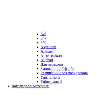
646
647
650
Акрилові
Алкідні
Антисилікон
Ацетон
Для переходів
Змивка старої фарби
Розчинники без прекурсорів
Уайт-спірит
Універсальні
Лакофарбові матеріали