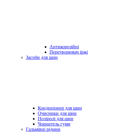
Антикорозійні
Перетворювач іржі
Засоби для шин
Кондиціонер для шин
Очисники для шин
Поліролі для шин
Чорнитель гуми
Гальмівні рідини