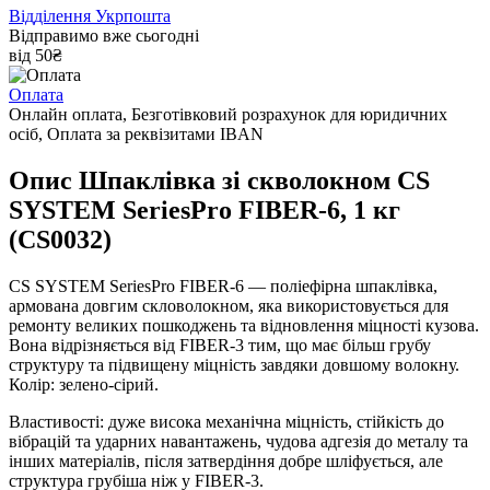
Відділення Укрпошта
Відправимо вже сьогодні
від 50₴
Оплата
Онлайн оплата, Безготівковий розрахунок для юридичних
осіб, Оплата за реквізитами IBAN
Опис Шпаклівка зі скволокном CS
SYSTEM SeriesPro FIBER-6, 1 кг
(CS0032)
CS SYSTEM SeriesPro FIBER-6 — поліефірна шпаклівка,
армована довгим скловолокном, яка використовується для
ремонту великих пошкоджень та відновлення міцності кузова.
Вона відрізняється від FIBER-3 тим, що має більш грубу
структуру та підвищену міцність завдяки довшому волокну.
Колір: зелено-сірий.
Властивості: дуже висока механічна міцність, стійкість до
вібрацій та ударних навантажень, чудова адгезія до металу та
інших матеріалів, після затвердіння добре шліфується, але
структура грубіша ніж у FIBER-3.