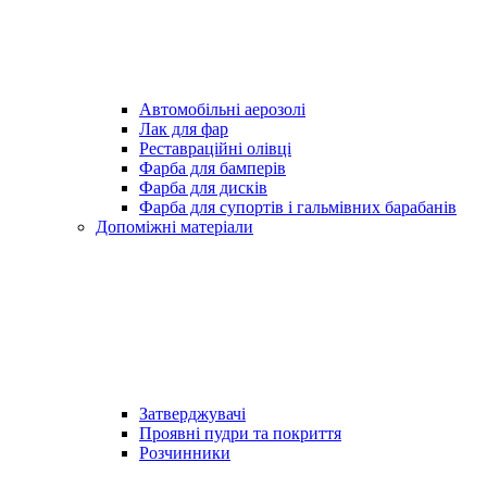
Автомобільні аерозолі
Лак для фар
Реставраційні олівці
Фарба для бамперів
Фарба для дисків
Фарба для супортів і гальмівних барабанів
Допоміжні матеріали
Затверджувачі
Проявні пудри та покриття
Розчинники