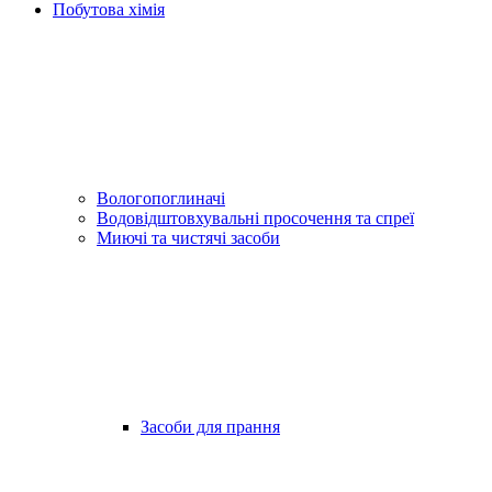
Побутова хімія
Вологопоглиначі
Водовідштовхувальні просочення та спреї
Миючі та чистячі засоби
Засоби для прання