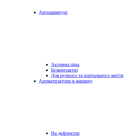
Автошампуні
Активна піна
Безконтактні
Для ручного та портального миття
Ароматизатори в машину
На дефлектор