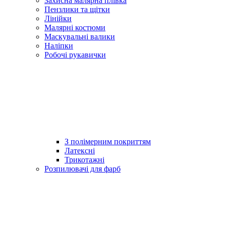
Захисна малярна плівка
Пензлики та щітки
Лінійки
Малярні костюми
Маскувальні валики
Наліпки
Робочі рукавички
З полімерним покриттям
Латексні
Трикотажні
Розпилювачі для фарб