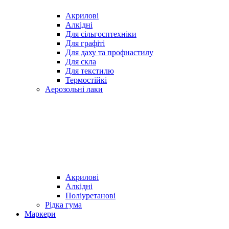
Акрилові
Алкідні
Для cільгосптехніки
Для графіті
Для даху та профнастилу
Для скла
Для текстилю
Термостійкі
Аерозольні лаки
Акрилові
Алкідні
Поліуретанові
Рідка гума
Маркери