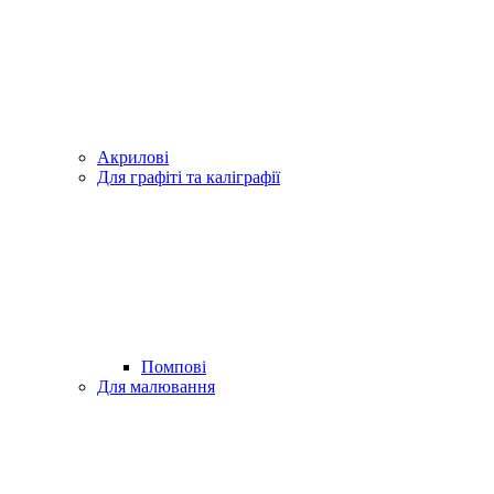
Акрилові
Для графіті та каліграфії
Помпові
Для малювання