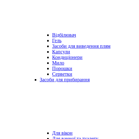
Відбілювач
Гель
Засоби для виведення плям
Капсули
Кондиціонери
Мило
Порошки
Серветки
Засоби для прибирання
Для вікон
Для ванної та туалету