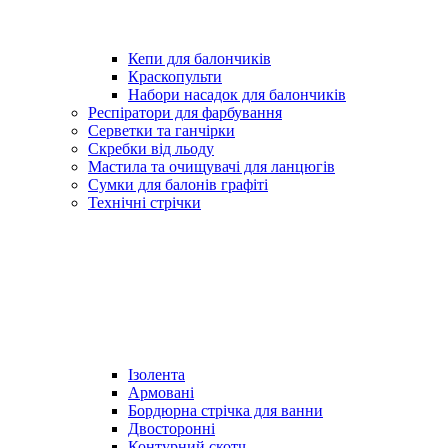
Кепи для балончиків
Краскопульти
Набори насадок для балончиків
Респіратори для фарбування
Серветки та ганчірки
Скребки від льоду
Мастила та очищувачі для ланцюгів
Сумки для балонів графіті
Технічні стрічки
Ізолента
Армовані
Бордюрна стрічка для ванни
Двосторонні
Контурний скотч