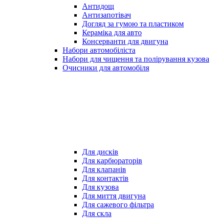
Антидощ
Антизапотівач
Догляд за гумою та пластиком
Кераміка для авто
Консерванти для двигуна
Набори автомобіліста
Набори для чищення та полірування кузова
Очисники для автомобіля
Для дисків
Для карбюраторів
Для клапанів
Для контактів
Для кузова
Для миття двигуна
Для сажевого фільтра
Для скла