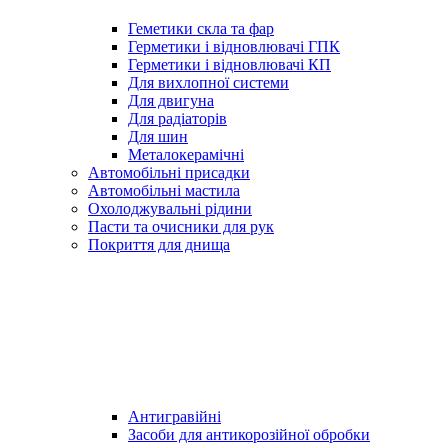
Геметики скла та фар
Герметики і відновлювачі ГПК
Герметики і відновлювачі КП
Для вихлопної системи
Для двигуна
Для радіаторів
Для шин
Металокерамічні
Автомобільні присадки
Автомобільні мастила
Охолоджувальні рідини
Пасти та очисники для рук
Покриття для днища
Антигравійні
Засоби для антикорозійної обробки