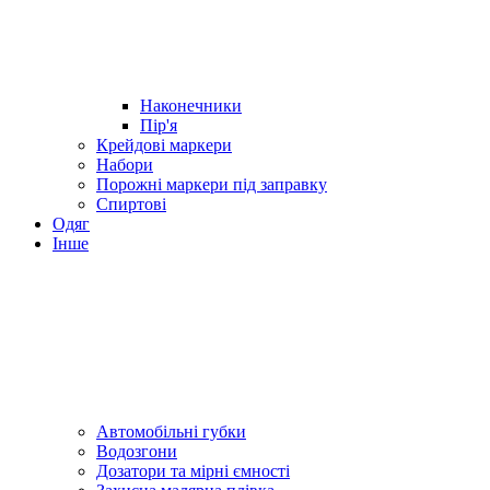
Наконечники
Пір'я
Крейдові маркери
Набори
Порожні маркери під заправку
Спиртові
Одяг
Інше
Автомобільні губки
Водозгони
Дозатори та мірні ємності