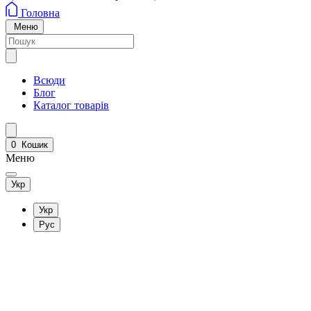
Головна
Меню
Всюди
Блог
Каталог товарів
0
Кошик
Меню
Укр
Укр
Рус