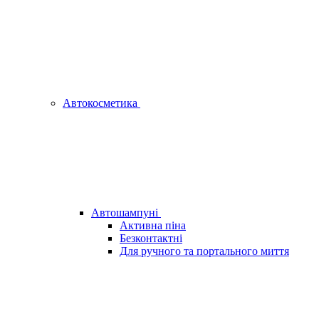
Автокосметика
Автошампуні
Активна піна
Безконтактні
Для ручного та портального миття