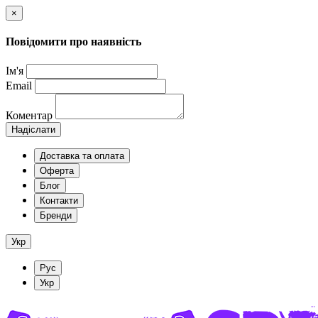
×
Повідомити про наявність
Ім'я
Email
Коментар
Надіслати
Доставка та оплата
Оферта
Блог
Контакти
Бренди
Укр
Рус
Укр