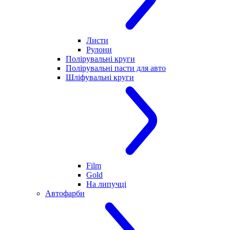
Листи
Рулони
Полірувальні круги
Полірувальні пасти для авто
Шліфувальні круги
Film
Gold
На липучці
Автофарби