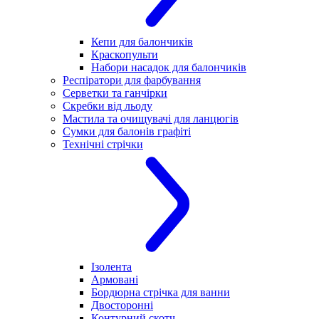
Кепи для балончиків
Краскопульти
Набори насадок для балончиків
Респіратори для фарбування
Серветки та ганчірки
Скребки від льоду
Мастила та очищувачі для ланцюгів
Сумки для балонів графіті
Технічні стрічки
Ізолента
Армовані
Бордюрна стрічка для ванни
Двосторонні
Контурний скотч