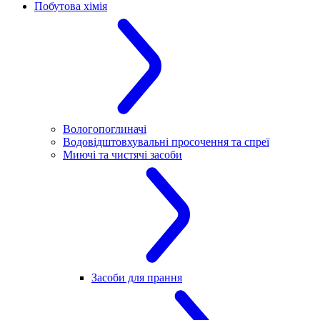
Побутова хімія
Вологопоглиначі
Водовідштовхувальні просочення та спреї
Миючі та чистячі засоби
Засоби для прання