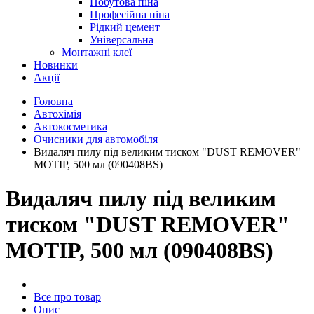
Побутова піна
Професійна піна
Рідкий цемент
Універсальна
Монтажні клеї
Новинки
Акції
Головна
Автохімія
Автокосметика
Очисники для автомобіля
Видаляч пилу під великим тиском "DUST REMOVER"
MOTIP, 500 мл (090408BS)
Видаляч пилу під великим
тиском "DUST REMOVER"
MOTIP, 500 мл (090408BS)
Все про товар
Опис