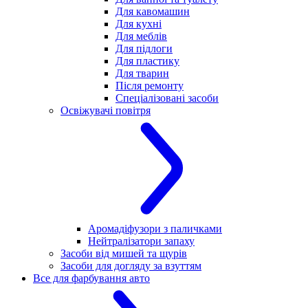
Для кавомашин
Для кухні
Для меблів
Для підлоги
Для пластику
Для тварин
Після ремонту
Спеціалізовані засоби
Освіжувачі повітря
Аромадіфузори з паличками
Нейтралізатори запаху
Засоби від мишей та щурів
Засоби для догляду за взуттям
Все для фарбування авто