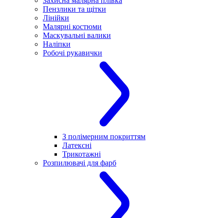
Захисна малярна плівка
Пензлики та щітки
Лінійки
Малярні костюми
Маскувальні валики
Наліпки
Робочі рукавички
З полімерним покриттям
Латексні
Трикотажні
Розпилювачі для фарб