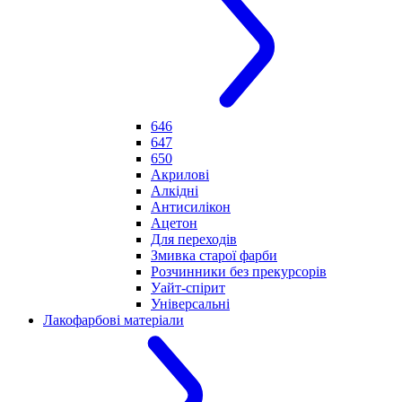
646
647
650
Акрилові
Алкідні
Антисилікон
Ацетон
Для переходів
Змивка старої фарби
Розчинники без прекурсорів
Уайт-спірит
Універсальні
Лакофарбові матеріали