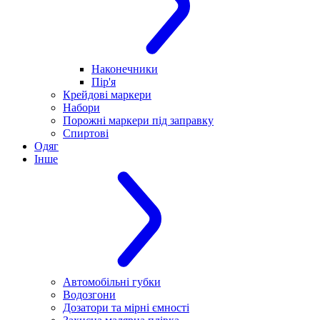
Наконечники
Пір'я
Крейдові маркери
Набори
Порожні маркери під заправку
Спиртові
Одяг
Інше
Автомобільні губки
Водозгони
Дозатори та мірні ємності