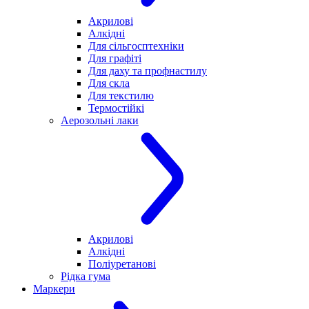
Акрилові
Алкідні
Для cільгосптехніки
Для графіті
Для даху та профнастилу
Для скла
Для текстилю
Термостійкі
Аерозольні лаки
Акрилові
Алкідні
Поліуретанові
Рідка гума
Маркери