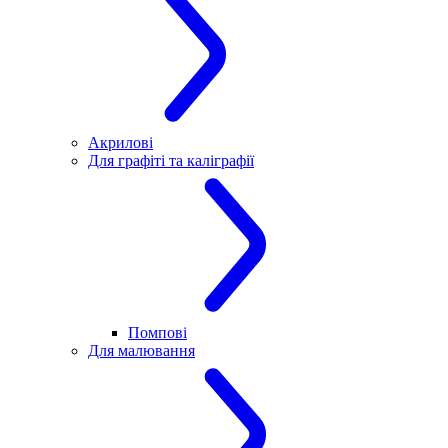
Акрилові
Для графіті та каліграфії
Помпові
Для малювання