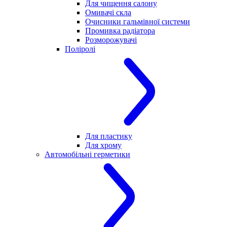
Для чищення салону
Омивачі скла
Очисники гальмівної системи
Промивка радіатора
Розморожувачі
Поліролі
Для пластику
Для хрому
Автомобільні герметики