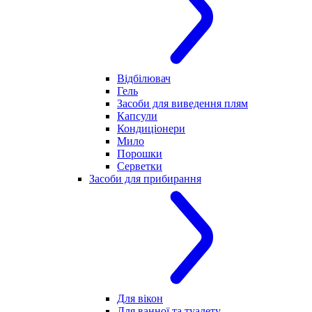
Відбілювач
Гель
Засоби для виведення плям
Капсули
Кондиціонери
Мило
Порошки
Серветки
Засоби для прибирання
Для вікон
Для ванної та туалету