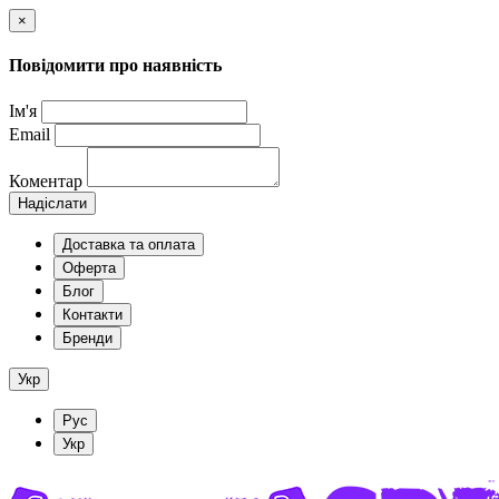
×
Повідомити про наявність
Ім'я
Email
Коментар
Надіслати
Доставка та оплата
Оферта
Блог
Контакти
Бренди
Укр
Рус
Укр