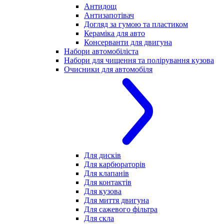
Антидощ
Антизапотівач
Догляд за гумою та пластиком
Кераміка для авто
Консерванти для двигуна
Набори автомобіліста
Набори для чищення та полірування кузова
Очисники для автомобіля
Для дисків
Для карбюраторів
Для клапанів
Для контактів
Для кузова
Для миття двигуна
Для сажевого фільтра
Для скла