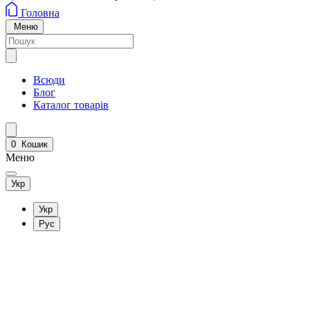
Головна
Меню
Всюди
Блог
Каталог товарів
0
Кошик
Меню
Укр
Укр
Рус