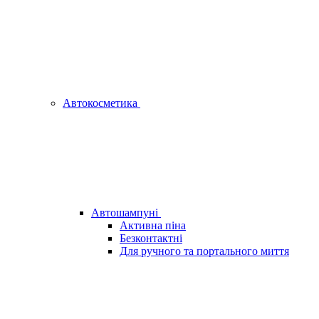
Автокосметика
Автошампуні
Активна піна
Безконтактні
Для ручного та портального миття