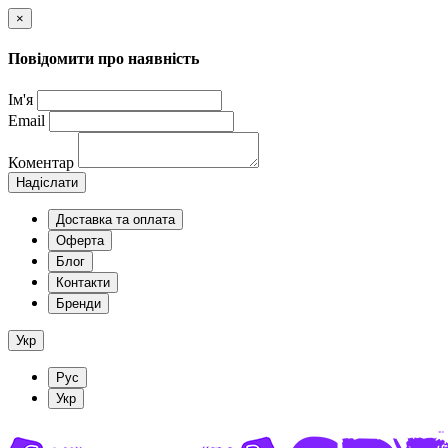
×
Повідомити про наявність
Ім'я
Email
Коментар
Надіслати
Доставка та оплата
Оферта
Блог
Контакти
Бренди
Укр
Рус
Укр