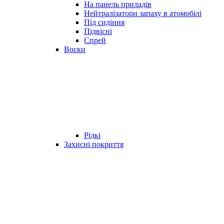
На панель приладів
Нейтралізатори запаху в атомобілі
Під сидіння
Підвісні
Спрей
Воски
Рідкі
Захисні покриття