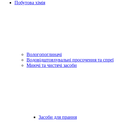
Побутова хімія
Вологопоглиначі
Водовідштовхувальні просочення та спреї
Миючі та чистячі засоби
Засоби для прання