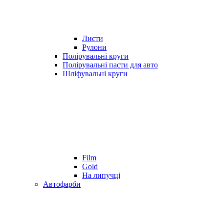
Листи
Рулони
Полірувальні круги
Полірувальні пасти для авто
Шліфувальні круги
Film
Gold
На липучці
Автофарби