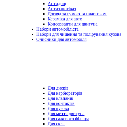
Антидощ
Антизапотівач
Догляд за гумою та пластиком
Кераміка для авто
Консерванти для двигуна
Набори автомобіліста
Набори для чищення та полірування кузова
Очисники для автомобіля
Для дисків
Для карбюраторів
Для клапанів
Для контактів
Для кузова
Для миття двигуна
Для сажевого фільтра
Для скла