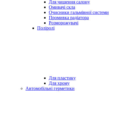
Для чищення салону
Омивачі скла
Очисники гальмівної системи
Промивка радіатора
Розморожувачі
Поліролі
Для пластику
Для хрому
Автомобільні герметики