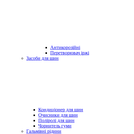
Антикорозійні
Перетворювач іржі
Засоби для шин
Кондиціонер для шин
Очисники для шин
Поліролі для шин
Чорнитель гуми
Гальмівні рідини