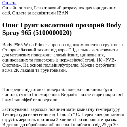
Оплата
Онлайн оплата, Безготівковий розрахунок для юридичних
осіб, Оплата за реквізитами IBAN
Опис Грунт кислотний прозорий Body
Spray 965 (5100000020)
Body P965 Wash Primer - прозора однокомпонентна грунтовка.
Створює базовий захист від корозії. Ідеально застосовувати
для металевих поверхонь: алюмінієвих, цинкованих,
оцинкованих та поверхонь із нержавіючої сталі. 1K «PVB-
Система». На основі полівінілбутіралю. Можна фарбувати
всіма 2K лаками та грунтовками.
Попередня підготовка поверхні: поверхня повинна бути
чистою, сухою і знежиреною. Видаліть рихле старе покриття і
іржу і зашліфуйте поверхню.
Застосування: аерозоль повинен мати кімнатну температуру.
Температура нанесення від 15 до 25 ° C. Перед використанням
струсіть аерозоль протягом 2 хвилин і розпорошите зразок.
Відстань до оброблюваної поверхні приблизно від 25 до 30