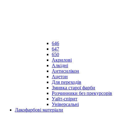
646
647
650
Акрилові
Алкідні
Антисилікон
Ацетон
Для переходів
Змивка старої фарби
Розчинники без прекурсорів
Уайт-спірит
Універсальні
Лакофарбові матеріали