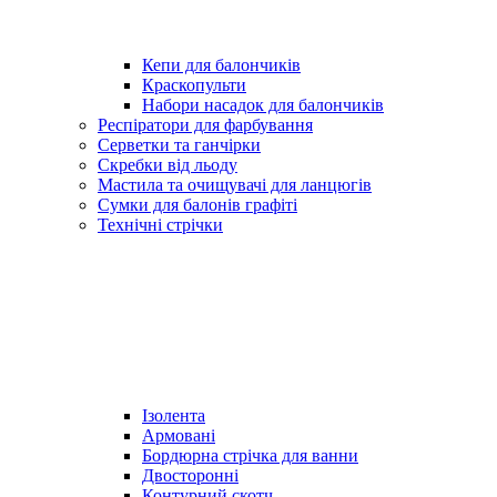
Кепи для балончиків
Краскопульти
Набори насадок для балончиків
Респіратори для фарбування
Серветки та ганчірки
Скребки від льоду
Мастила та очищувачі для ланцюгів
Сумки для балонів графіті
Технічні стрічки
Ізолента
Армовані
Бордюрна стрічка для ванни
Двосторонні
Контурний скотч