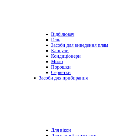
Відбілювач
Гель
Засоби для виведення плям
Капсули
Кондиціонери
Мило
Порошки
Серветки
Засоби для прибирання
Для вікон
Для ванної та туалету