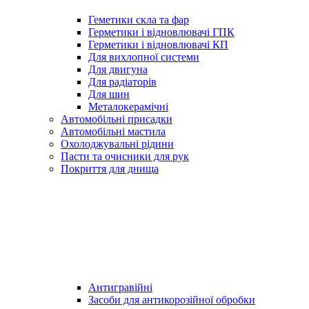
Геметики скла та фар
Герметики і відновлювачі ГПК
Герметики і відновлювачі КП
Для вихлопної системи
Для двигуна
Для радіаторів
Для шин
Металокерамічні
Автомобільні присадки
Автомобільні мастила
Охолоджувальні рідини
Пасти та очисники для рук
Покриття для днища
Антигравійні
Засоби для антикорозійної обробки