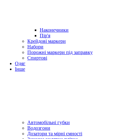
Наконечники
Пір'я
Крейдові маркери
Набори
Порожні маркери під заправку
Спиртові
Одяг
Інше
Автомобільні губки
Водозгони
Дозатори та мірні ємності