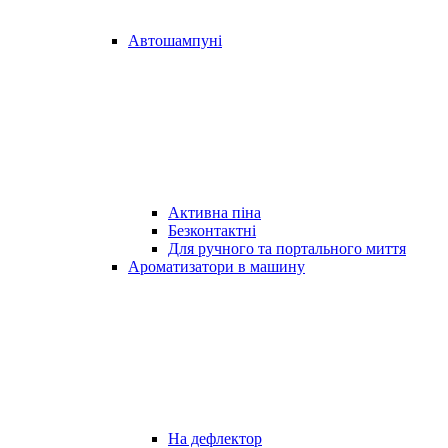
Автошампуні
Активна піна
Безконтактні
Для ручного та портального миття
Ароматизатори в машину
На дефлектор