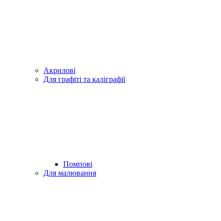
Акрилові
Для графіті та каліграфії
Помпові
Для малювання