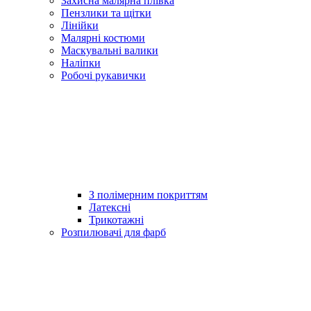
Захисна малярна плівка
Пензлики та щітки
Лінійки
Малярні костюми
Маскувальні валики
Наліпки
Робочі рукавички
З полімерним покриттям
Латексні
Трикотажні
Розпилювачі для фарб