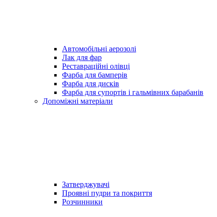
Автомобільні аерозолі
Лак для фар
Реставраційні олівці
Фарба для бамперів
Фарба для дисків
Фарба для супортів і гальмівних барабанів
Допоміжні матеріали
Затверджувачі
Проявні пудри та покриття
Розчинники