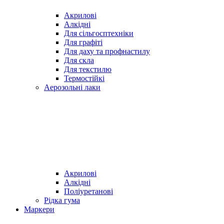
Акрилові
Алкідні
Для cільгосптехніки
Для графіті
Для даху та профнастилу
Для скла
Для текстилю
Термостійкі
Аерозольні лаки
Акрилові
Алкідні
Поліуретанові
Рідка гума
Маркери