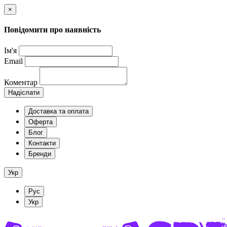
×
Повідомити про наявність
Ім'я
Email
Коментар
Надіслати
Доставка та оплата
Оферта
Блог
Контакти
Бренди
Укр
Рус
Укр