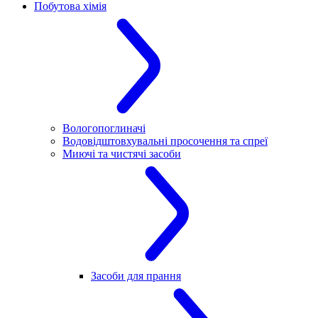
Побутова хімія
Вологопоглиначі
Водовідштовхувальні просочення та спреї
Миючі та чистячі засоби
Засоби для прання