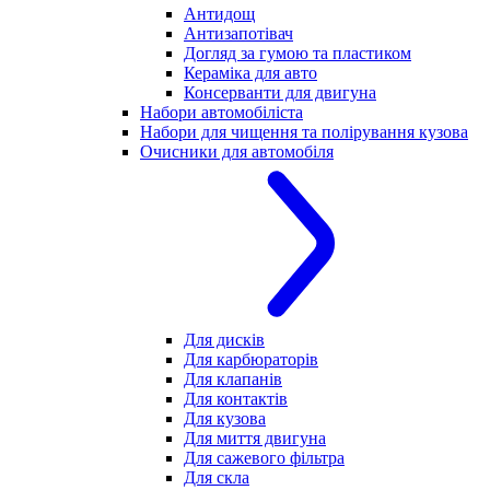
Антидощ
Антизапотівач
Догляд за гумою та пластиком
Кераміка для авто
Консерванти для двигуна
Набори автомобіліста
Набори для чищення та полірування кузова
Очисники для автомобіля
Для дисків
Для карбюраторів
Для клапанів
Для контактів
Для кузова
Для миття двигуна
Для сажевого фільтра
Для скла