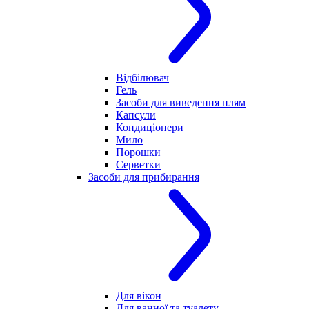
Відбілювач
Гель
Засоби для виведення плям
Капсули
Кондиціонери
Мило
Порошки
Серветки
Засоби для прибирання
Для вікон
Для ванної та туалету