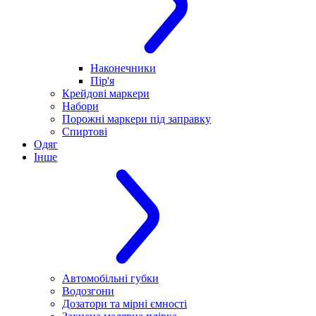
Наконечники
Пір'я
Крейдові маркери
Набори
Порожні маркери під заправку
Спиртові
Одяг
Інше
Автомобільні губки
Водозгони
Дозатори та мірні ємності