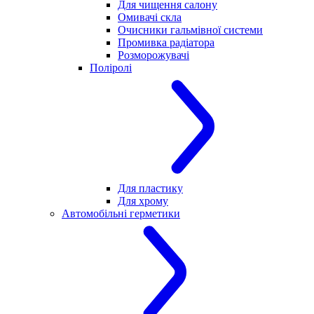
Для чищення салону
Омивачі скла
Очисники гальмівної системи
Промивка радіатора
Розморожувачі
Поліролі
Для пластику
Для хрому
Автомобільні герметики