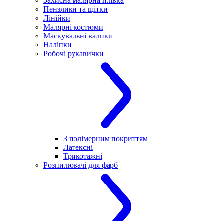
Захисна малярна плівка
Пензлики та щітки
Лінійки
Малярні костюми
Маскувальні валики
Наліпки
Робочі рукавички
З полімерним покриттям
Латексні
Трикотажні
Розпилювачі для фарб