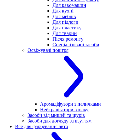
Для кавомашин
Для кухні
Для меблів
Для підлоги
Для пластику
Для тварин
Після ремонту
Спеціалізовані засоби
Освіжувачі повітря
Аромадіфузори з паличками
Нейтралізатори запаху
Засоби від мишей та щурів
Засоби для догляду за взуттям
Все для фарбування авто