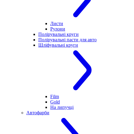
Листи
Рулони
Полірувальні круги
Полірувальні пасти для авто
Шліфувальні круги
Film
Gold
На липучці
Автофарби