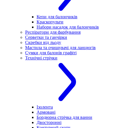
Кепи для балончиків
Краскопульти
Набори насадок для балончиків
Респіратори для фарбування
Серветки та ганчірки
Скребки від льоду
Мастила та очищувачі для ланцюгів
Сумки для балонів графіті
Технічні стрічки
Ізолента
Армовані
Бордюрна стрічка для ванни
Двосторонні
Контурний скотч