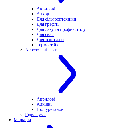
Акрилові
Алкідні
Для cільгосптехніки
Для графіті
Для даху та профнастилу
Для скла
Для текстилю
Термостійкі
Аерозольні лаки
Акрилові
Алкідні
Поліуретанові
Рідка гума
Маркери