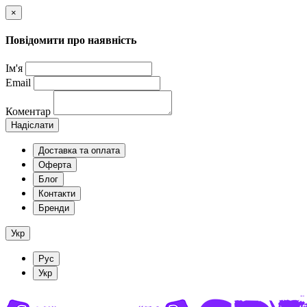
×
Повідомити про наявність
Ім'я
Email
Коментар
Надіслати
Доставка та оплата
Оферта
Блог
Контакти
Бренди
Укр
Рус
Укр