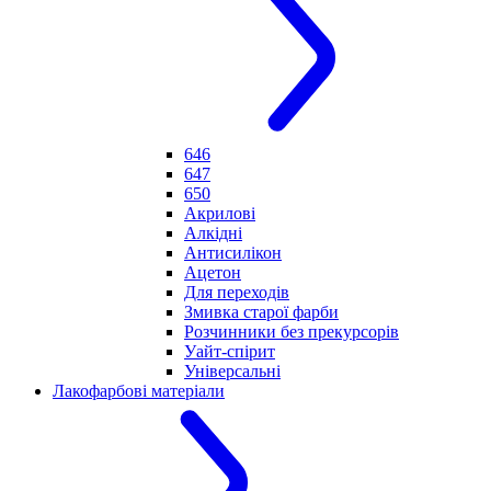
646
647
650
Акрилові
Алкідні
Антисилікон
Ацетон
Для переходів
Змивка старої фарби
Розчинники без прекурсорів
Уайт-спірит
Універсальні
Лакофарбові матеріали