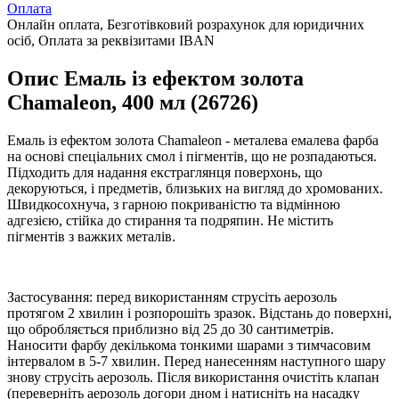
Оплата
Онлайн оплата, Безготівковий розрахунок для юридичних
осіб, Оплата за реквізитами IBAN
Опис Емаль із ефектом золота
Chamaleon, 400 мл (26726)
Емаль із ефектом золота Chamaleon - металева емалева фарба
на основі спеціальних смол і пігментів, що не розпадаються.
Підходить для надання екстраглянця поверхонь, що
декоруються, і предметів, близьких на вигляд до хромованих.
Швидкосохнуча, з гарною покриваністю та відмінною
адгезією, стійка до стирання та подряпин. Не містить
пігментів з важких металів.
Застосування: перед використанням струсіть аерозоль
протягом 2 хвилин і розпорошіть зразок. Відстань до поверхні,
що обробляється приблизно від 25 до 30 сантиметрів.
Наносити фарбу декількома тонкими шарами з тимчасовим
інтервалом в 5-7 хвилин. Перед нанесенням наступного шару
знову струсіть аерозоль. Після використання очистіть клапан
(переверніть аерозоль догори дном і натисніть на насадку