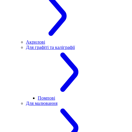
Акрилові
Для графіті та каліграфії
Помпові
Для малювання