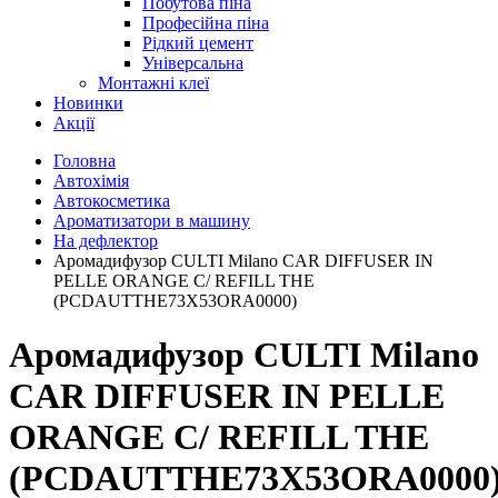
Побутова піна
Професійна піна
Рідкий цемент
Універсальна
Монтажні клеї
Новинки
Акції
Головна
Автохімія
Автокосметика
Ароматизатори в машину
На дефлектор
Аромадифузор CULTI Milano CAR DIFFUSER IN
PELLE ORANGE C/ REFILL THE
(PCDAUTTHE73X53ORA0000)
Аромадифузор CULTI Milano
CAR DIFFUSER IN PELLE
ORANGE C/ REFILL THE
(PCDAUTTHE73X53ORA0000