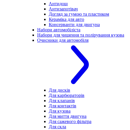
Антидощ
Антизапотівач
Догляд за гумою та пластиком
Кераміка для авто
Консерванти для двигуна
Набори автомобіліста
Набори для чищення та полірування кузова
Очисники для автомобіля
Для дисків
Для карбюраторів
Для клапанів
Для контактів
Для кузова
Для миття двигуна
Для сажевого фільтра
Для скла