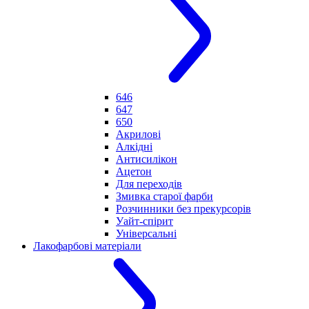
646
647
650
Акрилові
Алкідні
Антисилікон
Ацетон
Для переходів
Змивка старої фарби
Розчинники без прекурсорів
Уайт-спірит
Універсальні
Лакофарбові матеріали