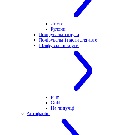
Листи
Рулони
Полірувальні круги
Полірувальні пасти для авто
Шліфувальні круги
Film
Gold
На липучці
Автофарби