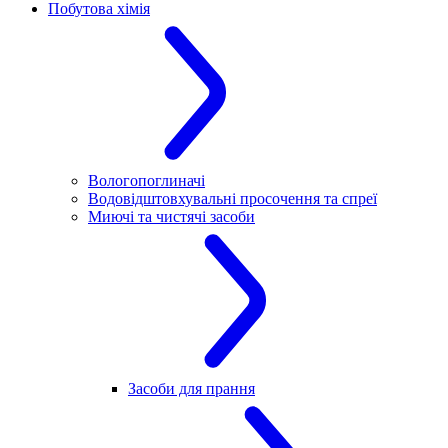
Побутова хімія
Вологопоглиначі
Водовідштовхувальні просочення та спреї
Миючі та чистячі засоби
Засоби для прання