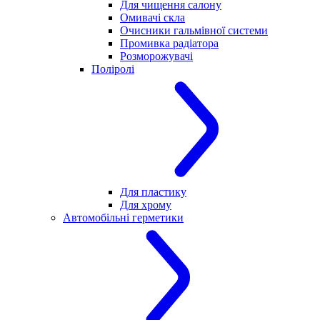
Для чищення салону
Омивачі скла
Очисники гальмівної системи
Промивка радіатора
Розморожувачі
Поліролі
Для пластику
Для хрому
Автомобільні герметики