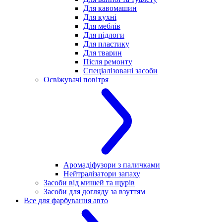
Для кавомашин
Для кухні
Для меблів
Для підлоги
Для пластику
Для тварин
Після ремонту
Спеціалізовані засоби
Освіжувачі повітря
Аромадіфузори з паличками
Нейтралізатори запаху
Засоби від мишей та щурів
Засоби для догляду за взуттям
Все для фарбування авто