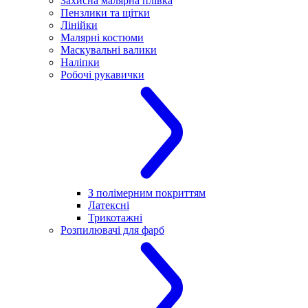
Захисна малярна плівка
Пензлики та щітки
Лінійки
Малярні костюми
Маскувальні валики
Наліпки
Робочі рукавички
З полімерним покриттям
Латексні
Трикотажні
Розпилювачі для фарб