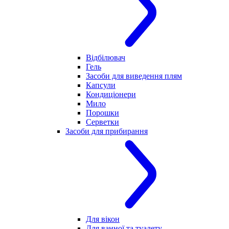
Відбілювач
Гель
Засоби для виведення плям
Капсули
Кондиціонери
Мило
Порошки
Серветки
Засоби для прибирання
Для вікон
Для ванної та туалету