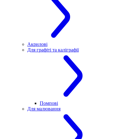
Акрилові
Для графіті та каліграфії
Помпові
Для малювання