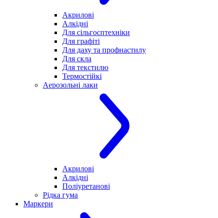
Акрилові
Алкідні
Для cільгосптехніки
Для графіті
Для даху та профнастилу
Для скла
Для текстилю
Термостійкі
Аерозольні лаки
Акрилові
Алкідні
Поліуретанові
Рідка гума
Маркери