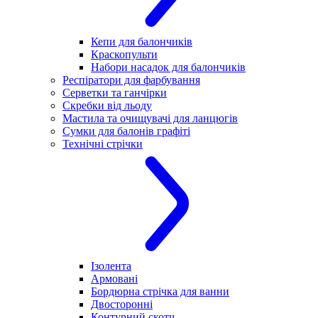
Кепи для балончиків
Краскопульти
Набори насадок для балончиків
Респіратори для фарбування
Серветки та ганчірки
Скребки від льоду
Мастила та очищувачі для ланцюгів
Сумки для балонів графіті
Технічні стрічки
Ізолента
Армовані
Бордюрна стрічка для ванни
Двосторонні
Контурний скотч