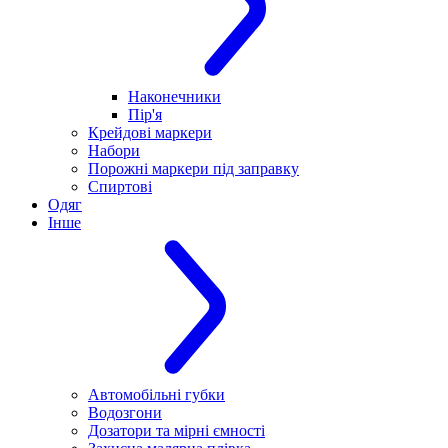
Наконечники
Пір'я
Крейдові маркери
Набори
Порожні маркери під заправку
Спиртові
Одяг
Інше
Автомобільні губки
Водозгони
Дозатори та мірні ємності