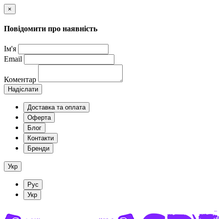
×
Повідомити про наявність
Ім'я
Email
Коментар
Надіслати
Доставка та оплата
Оферта
Блог
Контакти
Бренди
Укр
Рус
Укр