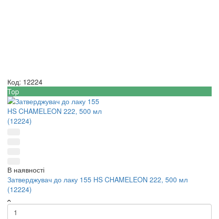
Код:
12224
К
Top
T
В наявності
Затверджувач до лаку 155 HS CHAMELEON 222, 500 мл
(12224)