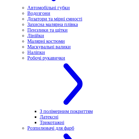
Автомобільні губки
Водозгони
Дозатори та мірні ємності
Захисна малярна плівка
Пензлики та щітки
Лінійки
Малярні костюми
Маскувальні валики
Наліпки
Робочі рукавички
З полімерним покриттям
Латексні
Трикотажні
Розпилювачі для фарб