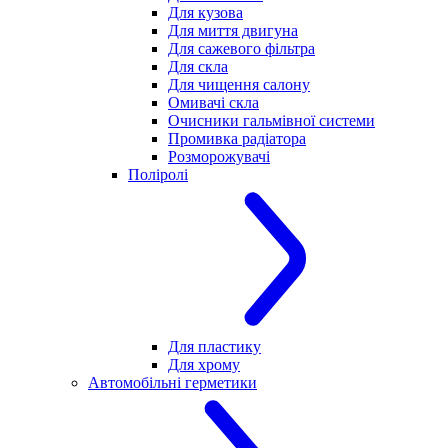
Для кузова
Для миття двигуна
Для сажевого фільтра
Для скла
Для чищення салону
Омивачі скла
Очисники гальмівної системи
Промивка радіатора
Розморожувачі
Поліролі
Для пластику
Для хрому
Автомобільні герметики