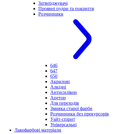
Затверджувачі
Проявні пудри та покриття
Розчинники
646
647
650
Акрилові
Алкідні
Антисилікон
Ацетон
Для переходів
Змивка старої фарби
Розчинники без прекурсорів
Уайт-спірит
Універсальні
Лакофарбові матеріали