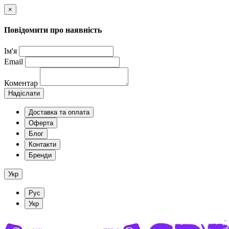
×
Повідомити про наявність
Ім'я
Email
Коментар
Надіслати
Доставка та оплата
Оферта
Блог
Контакти
Бренди
Укр
Рус
Укр