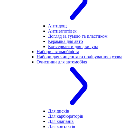
Антидощ
Антизапотівач
Догляд за гумою та пластиком
Кераміка для авто
Консерванти для двигуна
Набори автомобіліста
Набори для чищення та полірування кузова
Очисники для автомобіля
Для дисків
Для карбюраторів
Для клапанів
Для контактів