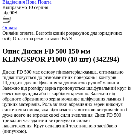
Відділення Нова Пошта
Відправимо 10 серпня
від 90₴
Оплата
Онлайн оплата, Безготівковий розрахунок для юридичних
осіб, Оплата за реквізитами IBAN
Опис Диски FD 500 150 мм
KLINGSPOR P1000 (10 шт) (342294)
Диски FD 500 має основу піноматеріал-замша, оптимально
підлаштовується до різноманітних поверхонь і контурів.
Підходить для шліфування за допомогою ручної машини.
Залежно від розміру зерна пропонується шліфувальний круг із
електрокорундом або із карбідом кремнію. Залежно від
обраного абразивного зерна можливе шліфування ламких і
цупких матеріалів. Роль зв’язки абразивних зерен виконує
синтетична смола, яка відзначається високою витривалістю і
дуже довго не втрачає своєї сили зчеплення. Диск FD 500
тривалий час здатний витримувати сильні
навантаження. Круг оснащений текстильною застібкою
(липучкою).