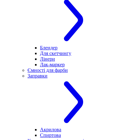
Блендер
Для скетчингу
Лінери
Лак-маркер
Ємності для фарби
Заправки
Акрилова
Спиртова