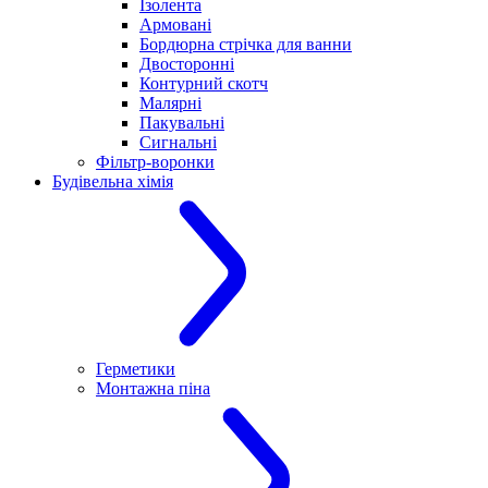
Ізолента
Армовані
Бордюрна стрічка для ванни
Двосторонні
Контурний скотч
Малярні
Пакувальні
Сигнальні
Фільтр-воронки
Будівельна хімія
Герметики
Монтажна піна