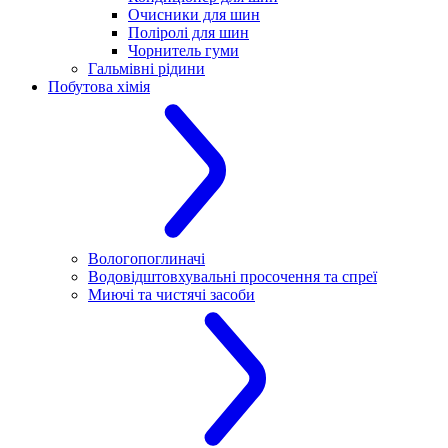
Очисники для шин
Поліролі для шин
Чорнитель гуми
Гальмівні рідини
Побутова хімія
Вологопоглиначі
Водовідштовхувальні просочення та спреї
Миючі та чистячі засоби