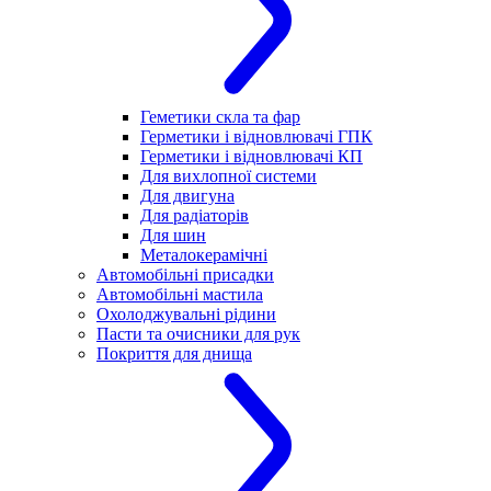
Геметики скла та фар
Герметики і відновлювачі ГПК
Герметики і відновлювачі КП
Для вихлопної системи
Для двигуна
Для радіаторів
Для шин
Металокерамічні
Автомобільні присадки
Автомобільні мастила
Охолоджувальні рідини
Пасти та очисники для рук
Покриття для днища