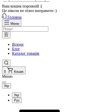
Ваш кошик порожній :(
Це ніколи не пізно виправити :)
Головна
Меню
Всюди
Блог
Каталог товарів
0
Кошик
Меню
Укр
Укр
Рус