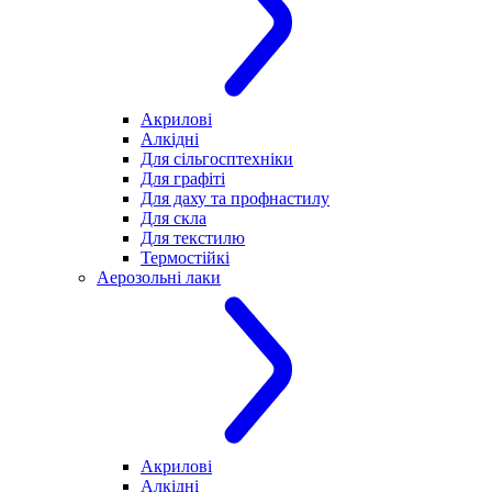
Акрилові
Алкідні
Для cільгосптехніки
Для графіті
Для даху та профнастилу
Для скла
Для текстилю
Термостійкі
Аерозольні лаки
Акрилові
Алкідні