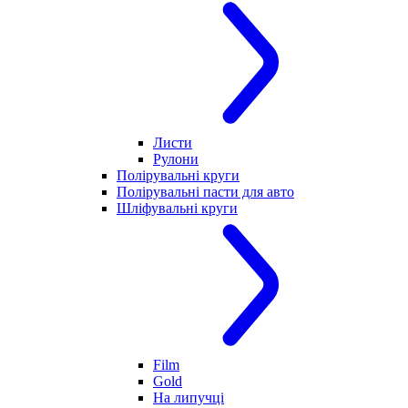
Листи
Рулони
Полірувальні круги
Полірувальні пасти для авто
Шліфувальні круги
Film
Gold
На липучці