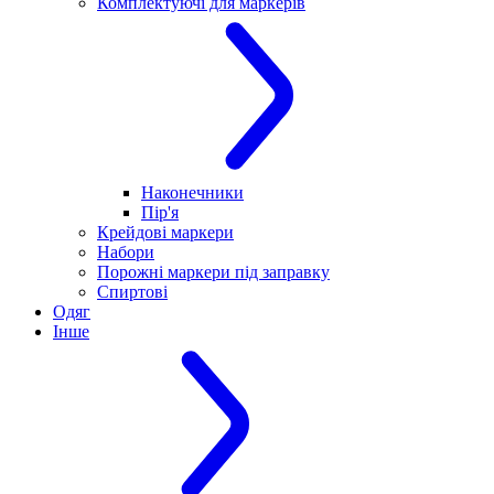
Комплектуючі для маркерів
Наконечники
Пір'я
Крейдові маркери
Набори
Порожні маркери під заправку
Спиртові
Одяг
Інше