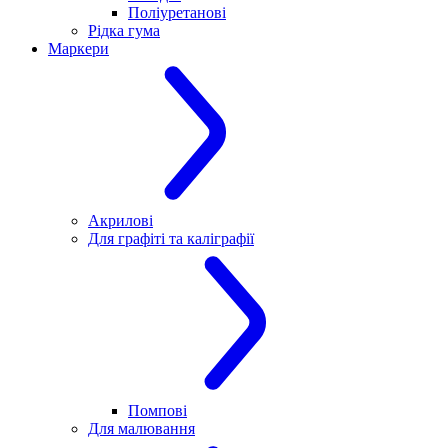
Поліуретанові
Рідка гума
Маркери
Акрилові
Для графіті та каліграфії
Помпові
Для малювання