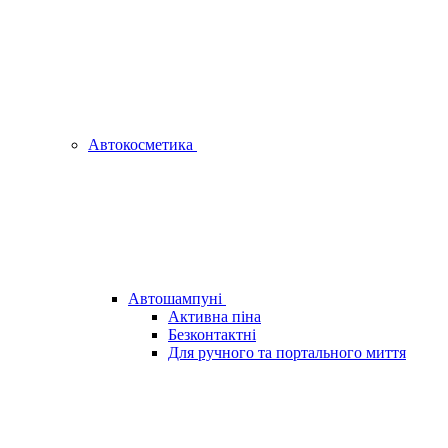
Автокосметика
Автошампуні
Активна піна
Безконтактні
Для ручного та портального миття