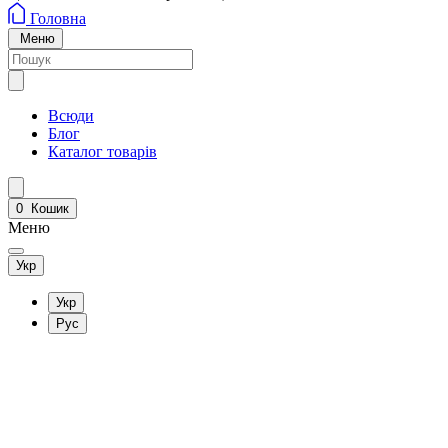
Головна
Меню
Всюди
Блог
Каталог товарів
0
Кошик
Меню
Укр
Укр
Рус