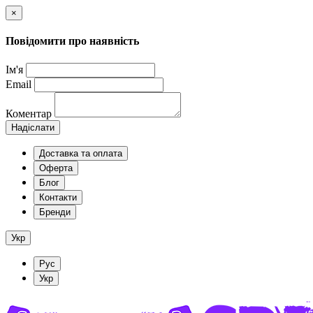
×
Повідомити про наявність
Ім'я
Email
Коментар
Надіслати
Доставка та оплата
Оферта
Блог
Контакти
Бренди
Укр
Рус
Укр