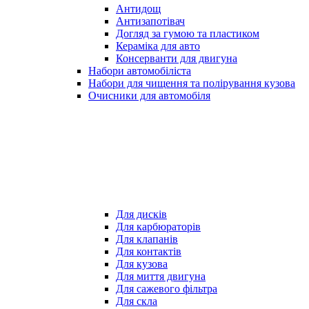
Антидощ
Антизапотівач
Догляд за гумою та пластиком
Кераміка для авто
Консерванти для двигуна
Набори автомобіліста
Набори для чищення та полірування кузова
Очисники для автомобіля
Для дисків
Для карбюраторів
Для клапанів
Для контактів
Для кузова
Для миття двигуна
Для сажевого фільтра
Для скла