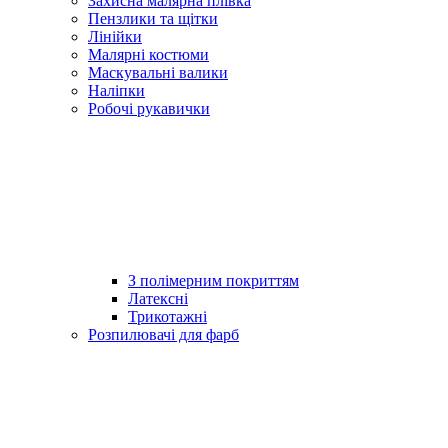
Захисна малярна плівка
Пензлики та щітки
Лінійки
Малярні костюми
Маскувальні валики
Наліпки
Робочі рукавички
З полімерним покриттям
Латексні
Трикотажні
Розпилювачі для фарб