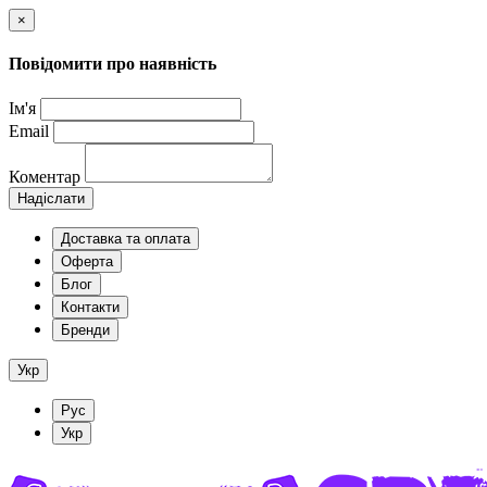
×
Повідомити про наявність
Ім'я
Email
Коментар
Надіслати
Доставка та оплата
Оферта
Блог
Контакти
Бренди
Укр
Рус
Укр