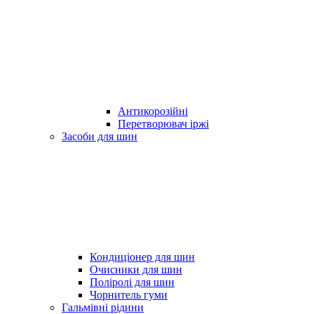
Антикорозійні
Перетворювач іржі
Засоби для шин
Кондиціонер для шин
Очисники для шин
Поліролі для шин
Чорнитель гуми
Гальмівні рідини