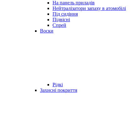
На панель приладів
Нейтралізатори запаху в атомобілі
Під сидіння
Підвісні
Спрей
Воски
Рідкі
Захисні покриття