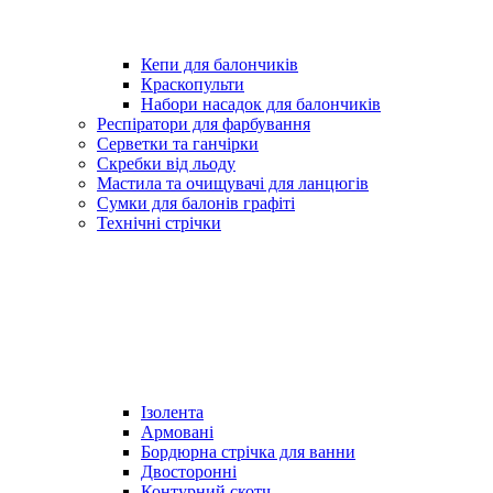
Кепи для балончиків
Краскопульти
Набори насадок для балончиків
Респіратори для фарбування
Серветки та ганчірки
Скребки від льоду
Мастила та очищувачі для ланцюгів
Сумки для балонів графіті
Технічні стрічки
Ізолента
Армовані
Бордюрна стрічка для ванни
Двосторонні
Контурний скотч