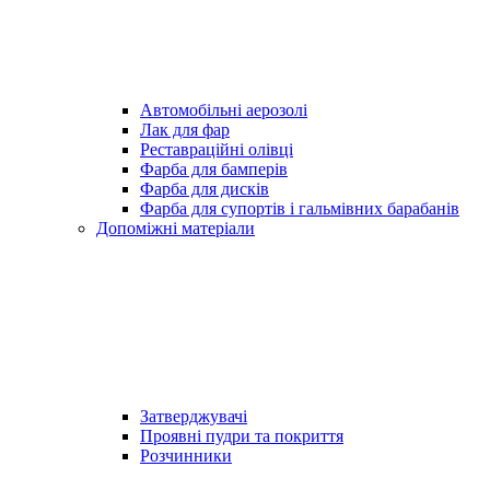
Автомобільні аерозолі
Лак для фар
Реставраційні олівці
Фарба для бамперів
Фарба для дисків
Фарба для супортів і гальмівних барабанів
Допоміжні матеріали
Затверджувачі
Проявні пудри та покриття
Розчинники