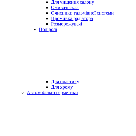
Для чищення салону
Омивачі скла
Очисники гальмівної системи
Промивка радіатора
Розморожувачі
Поліролі
Для пластику
Для хрому
Автомобільні герметики