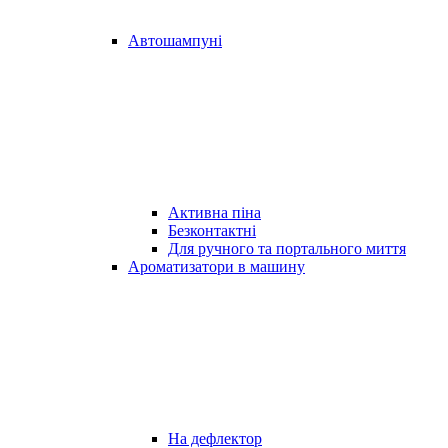
Автошампуні
Активна піна
Безконтактні
Для ручного та портального миття
Ароматизатори в машину
На дефлектор