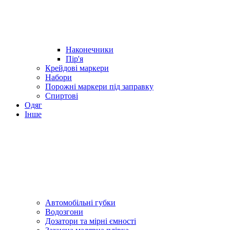
Наконечники
Пір'я
Крейдові маркери
Набори
Порожні маркери під заправку
Спиртові
Одяг
Інше
Автомобільні губки
Водозгони
Дозатори та мірні ємності