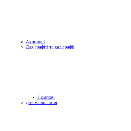
Акрилові
Для графіті та каліграфії
Помпові
Для малювання