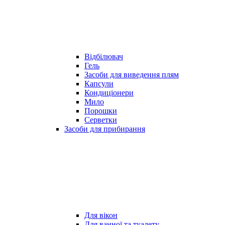
Відбілювач
Гель
Засоби для виведення плям
Капсули
Кондиціонери
Мило
Порошки
Серветки
Засоби для прибирання
Для вікон
Для ванної та туалету