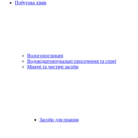
Побутова хімія
Вологопоглиначі
Водовідштовхувальні просочення та спреї
Миючі та чистячі засоби
Засоби для прання