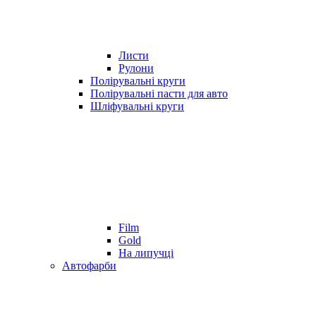
Листи
Рулони
Полірувальні круги
Полірувальні пасти для авто
Шліфувальні круги
Film
Gold
На липучці
Автофарби