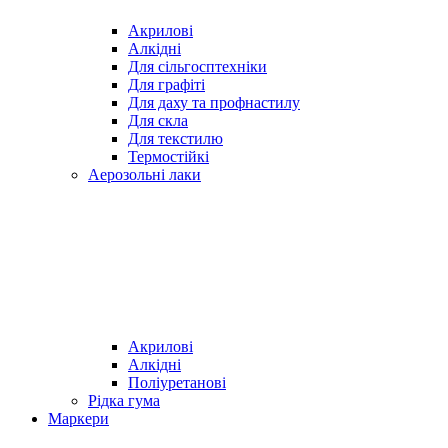
Акрилові
Алкідні
Для cільгосптехніки
Для графіті
Для даху та профнастилу
Для скла
Для текстилю
Термостійкі
Аерозольні лаки
Акрилові
Алкідні
Поліуретанові
Рідка гума
Маркери