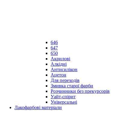
646
647
650
Акрилові
Алкідні
Антисилікон
Ацетон
Для переходів
Змивка старої фарби
Розчинники без прекурсорів
Уайт-спірит
Універсальні
Лакофарбові матеріали