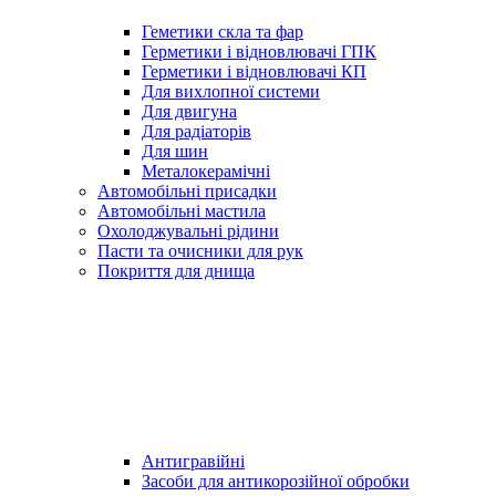
Геметики скла та фар
Герметики і відновлювачі ГПК
Герметики і відновлювачі КП
Для вихлопної системи
Для двигуна
Для радіаторів
Для шин
Металокерамічні
Автомобільні присадки
Автомобільні мастила
Охолоджувальні рідини
Пасти та очисники для рук
Покриття для днища
Антигравійні
Засоби для антикорозійної обробки