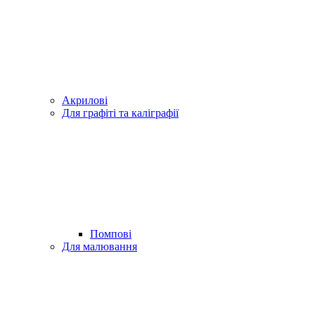
Акрилові
Для графіті та каліграфії
Помпові
Для малювання