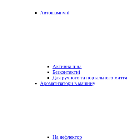
Автошампуні
Активна піна
Безконтактні
Для ручного та портального миття
Ароматизатори в машину
На дефлектор