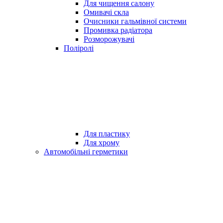
Для чищення салону
Омивачі скла
Очисники гальмівної системи
Промивка радіатора
Розморожувачі
Поліролі
Для пластику
Для хрому
Автомобільні герметики