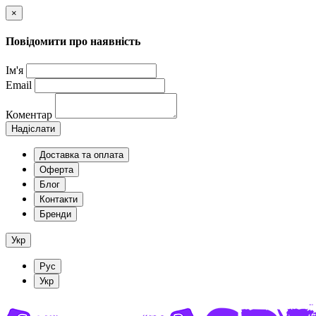
×
Повідомити про наявність
Ім'я
Email
Коментар
Надіслати
Доставка та оплата
Оферта
Блог
Контакти
Бренди
Укр
Рус
Укр