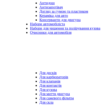
Антидощ
Антизапотівач
Догляд за гумою та пластиком
Кераміка для авто
Консерванти для двигуна
Набори автомобіліста
Набори для чищення та полірування кузова
Очисники для автомобіля
Для дисків
Для карбюраторів
Для клапанів
Для контактів
Для кузова
Для миття двигуна
Для сажевого фільтра
Для скла