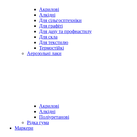
Акрилові
Алкідні
Для cільгосптехніки
Для графіті
Для даху та профнастилу
Для скла
Для текстилю
Термостійкі
Аерозольні лаки
Акрилові
Алкідні
Поліуретанові
Рідка гума
Маркери