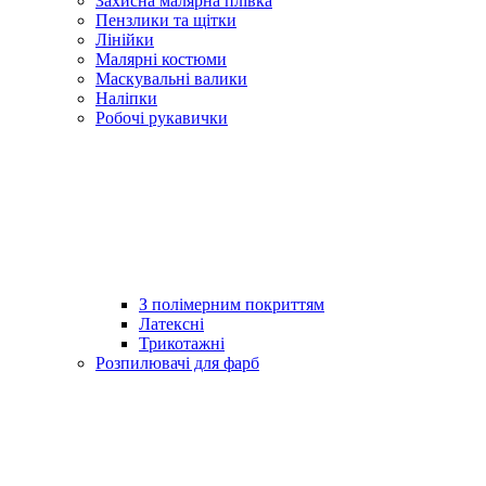
Захисна малярна плівка
Пензлики та щітки
Лінійки
Малярні костюми
Маскувальні валики
Наліпки
Робочі рукавички
З полімерним покриттям
Латексні
Трикотажні
Розпилювачі для фарб