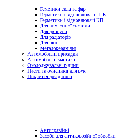
Геметики скла та фар
Герметики і відновлювачі ГПК
Герметики і відновлювачі КП
Для вихлопної системи
Для двигуна
Для радіаторів
Для шин
Металокерамічні
Автомобільні присадки
Автомобільні мастила
Охолоджувальні рідини
Пасти та очисники для рук
Покриття для днища
Антигравійні
Засоби для антикорозійної обробки