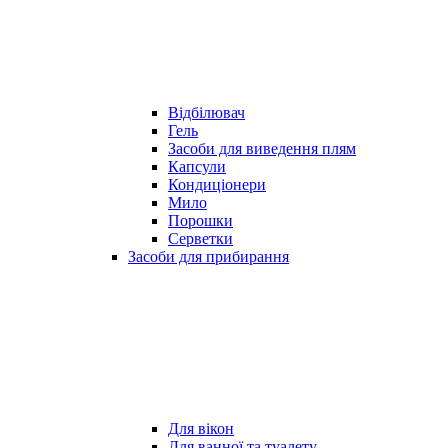
Відбілювач
Гель
Засоби для виведення плям
Капсули
Кондиціонери
Мило
Порошки
Серветки
Засоби для прибирання
Для вікон
Для ванної та туалету