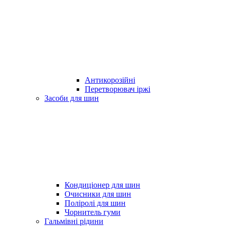
Антикорозійні
Перетворювач іржі
Засоби для шин
Кондиціонер для шин
Очисники для шин
Поліролі для шин
Чорнитель гуми
Гальмівні рідини