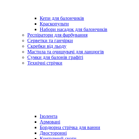
Кепи для балончиків
Краскопульти
Набори насадок для балончиків
Респіратори для фарбування
Серветки та ганчірки
Скребки від льоду
Мастила та очищувачі для ланцюгів
Сумки для балонів графіті
Технічні стрічки
Ізолента
Армовані
Бордюрна стрічка для ванни
Двосторонні
Контурний скотч