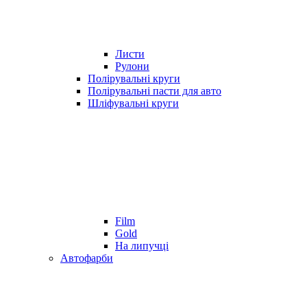
Листи
Рулони
Полірувальні круги
Полірувальні пасти для авто
Шліфувальні круги
Film
Gold
На липучці
Автофарби