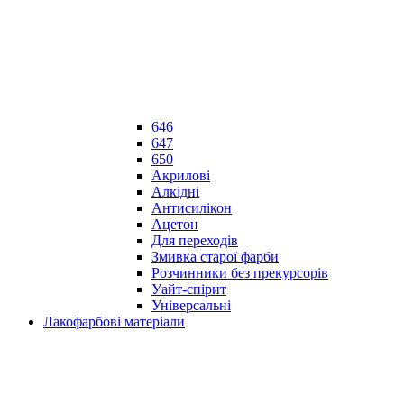
646
647
650
Акрилові
Алкідні
Антисилікон
Ацетон
Для переходів
Змивка старої фарби
Розчинники без прекурсорів
Уайт-спірит
Універсальні
Лакофарбові матеріали