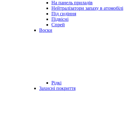
На панель приладів
Нейтралізатори запаху в атомобілі
Під сидіння
Підвісні
Спрей
Воски
Рідкі
Захисні покриття