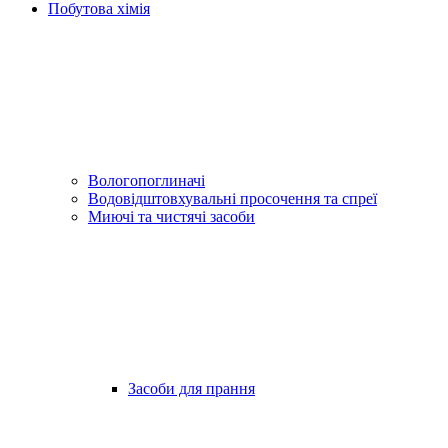
Побутова хімія
Вологопоглиначі
Водовідштовхувальні просочення та спреї
Миючі та чистячі засоби
Засоби для прання