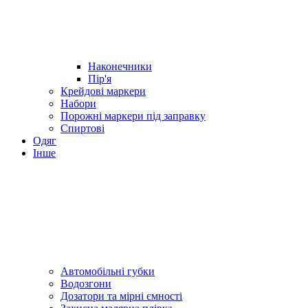
Наконечники
Пір'я
Крейдові маркери
Набори
Порожні маркери під заправку
Спиртові
Одяг
Інше
Автомобільні губки
Водозгони
Дозатори та мірні ємності