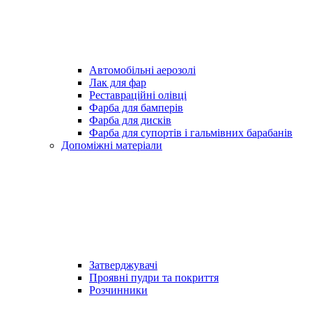
Автомобільні аерозолі
Лак для фар
Реставраційні олівці
Фарба для бамперів
Фарба для дисків
Фарба для супортів і гальмівних барабанів
Допоміжні матеріали
Затверджувачі
Проявні пудри та покриття
Розчинники