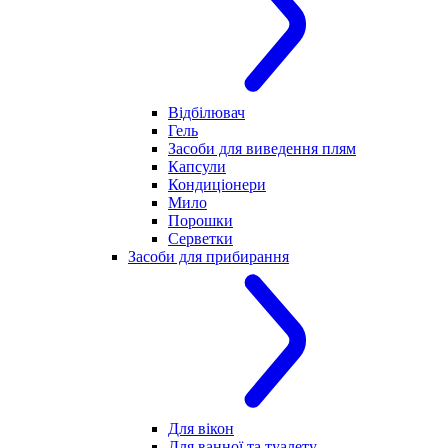
Відбілювач
Гель
Засоби для виведення плям
Капсули
Кондиціонери
Мило
Порошки
Серветки
Засоби для прибирання
Для вікон
Для ванної та туалету