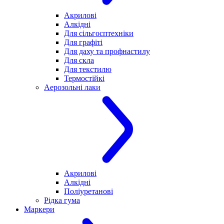
Акрилові
Алкідні
Для cільгосптехніки
Для графіті
Для даху та профнастилу
Для скла
Для текстилю
Термостійкі
Аерозольні лаки
Акрилові
Алкідні
Поліуретанові
Рідка гума
Маркери