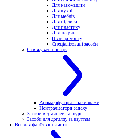
Для кавомашин
Для кухні
Для меблів
Для підлоги
Для пластику
Для тварин
Після ремонту
Спеціалізовані засоби
Освіжувачі повітря
Аромадіфузори з паличками
Нейтралізатори запаху
Засоби від мишей та щурів
Засоби для догляду за взуттям
Все для фарбування авто