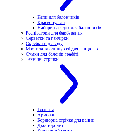
Кепи для балончиків
Краскопульти
Набори насадок для балончиків
Респіратори для фарбування
Серветки та ганчірки
Скребки від льоду
Мастила та очищувачі для ланцюгів
Сумки для балонів графіті
Технічні стрічки
Ізолента
Армовані
Бордюрна стрічка для ванни
Двосторонні
Контурний скотч