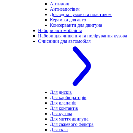
Антидощ
Антизапотівач
Догляд за гумою та пластиком
Кераміка для авто
Консерванти для двигуна
Набори автомобіліста
Набори для чищення та полірування кузова
Очисники для автомобіля
Для дисків
Для карбюраторів
Для клапанів
Для контактів
Для кузова
Для миття двигуна
Для сажевого фільтра
Для скла