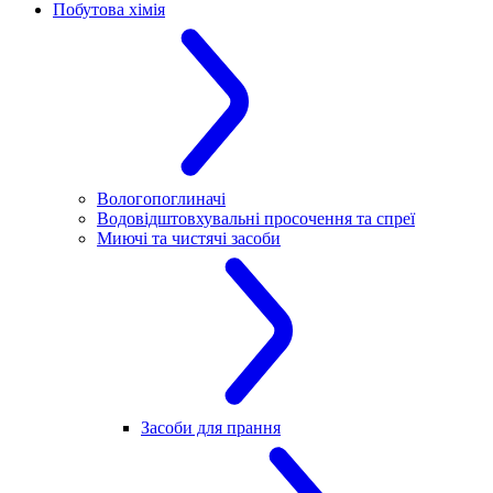
Побутова хімія
Вологопоглиначі
Водовідштовхувальні просочення та спреї
Миючі та чистячі засоби
Засоби для прання