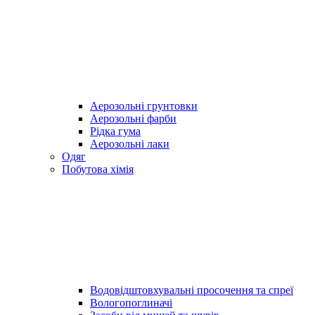
Аерозольні грунтовки
Аерозольні фарби
Рідка гума
Аерозольні лаки
Одяг
Побутова хімія
Водовідштовхувальні просочення та спреї
Вологопоглиначі