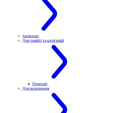
Акрилові
Для графіті та каліграфії
Помпові
Для малювання