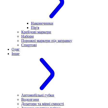
Наконечники
Пір'я
Крейдові маркери
Набори
Порожні маркери під заправку
Спиртові
Одяг
Інше
Автомобільні губки
Водозгони
Дозатори та мірні ємності