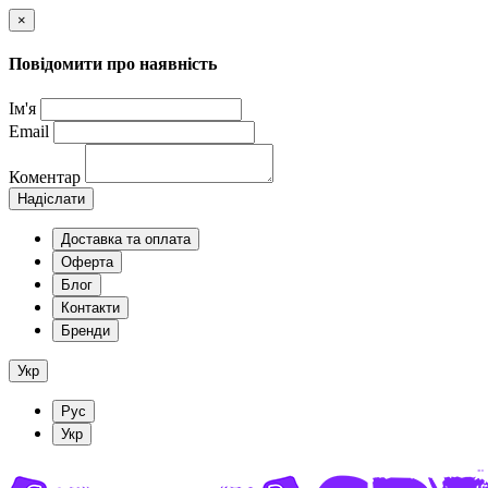
×
Повідомити про наявність
Ім'я
Email
Коментар
Надіслати
Доставка та оплата
Оферта
Блог
Контакти
Бренди
Укр
Рус
Укр