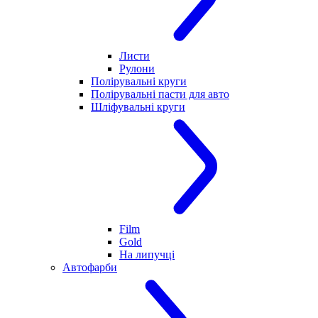
Листи
Рулони
Полірувальні круги
Полірувальні пасти для авто
Шліфувальні круги
Film
Gold
На липучці
Автофарби