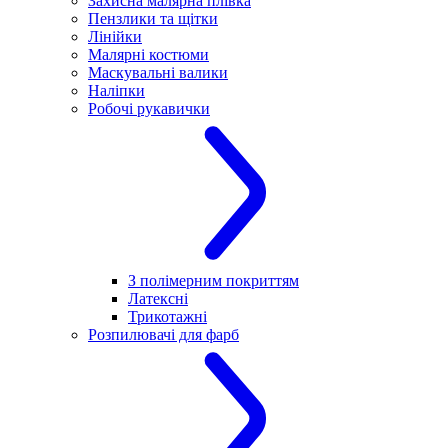
Захисна малярна плівка
Пензлики та щітки
Лінійки
Малярні костюми
Маскувальні валики
Наліпки
Робочі рукавички
З полімерним покриттям
Латексні
Трикотажні
Розпилювачі для фарб