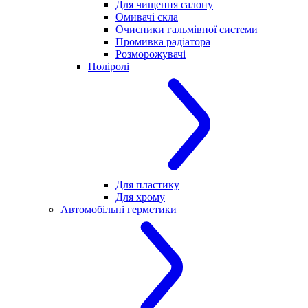
Для чищення салону
Омивачі скла
Очисники гальмівної системи
Промивка радіатора
Розморожувачі
Поліролі
Для пластику
Для хрому
Автомобільні герметики