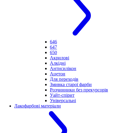
646
647
650
Акрилові
Алкідні
Антисилікон
Ацетон
Для переходів
Змивка старої фарби
Розчинники без прекурсорів
Уайт-спірит
Універсальні
Лакофарбові матеріали