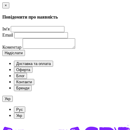
×
Повідомити про наявність
Ім'я
Email
Коментар
Надіслати
Доставка та оплата
Оферта
Блог
Контакти
Бренди
Укр
Рус
Укр