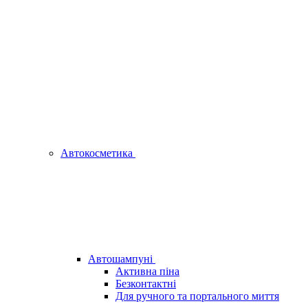
Автокосметика
Автошампуні
Активна піна
Безконтактні
Для ручного та портального миття