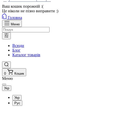
Ваш кошик порожній :(
Це ніколи не пізно виправити :)
Головна
Меню
Всюди
Блог
Каталог товарів
0
Кошик
Меню
Укр
Укр
Рус