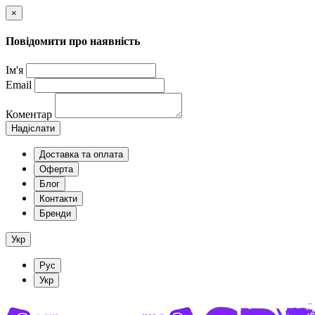
×
Повідомити про наявність
Ім'я
Email
Коментар
Надіслати
Доставка та оплата
Оферта
Блог
Контакти
Бренди
Укр
Рус
Укр