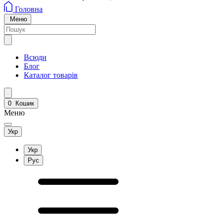
Головна
Меню
Всюди
Блог
Каталог товарів
0
Кошик
Меню
Укр
Укр
Рус