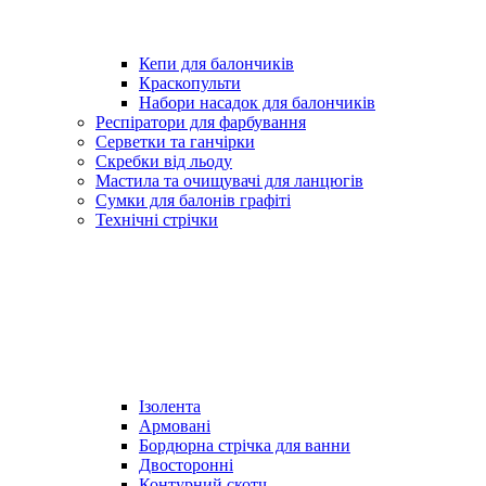
Кепи для балончиків
Краскопульти
Набори насадок для балончиків
Респіратори для фарбування
Серветки та ганчірки
Скребки від льоду
Мастила та очищувачі для ланцюгів
Сумки для балонів графіті
Технічні стрічки
Ізолента
Армовані
Бордюрна стрічка для ванни
Двосторонні
Контурний скотч