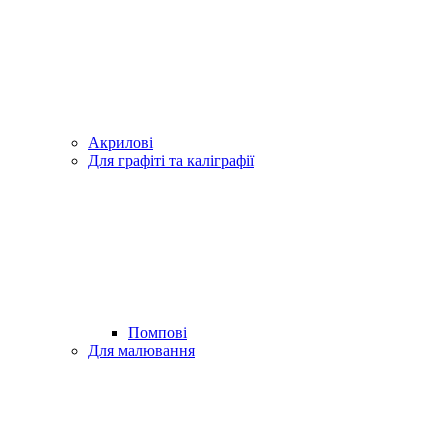
Акрилові
Для графіті та каліграфії
Помпові
Для малювання