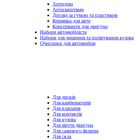
Антидощ
Антизапотівач
Догляд за гумою та пластиком
Кераміка для авто
Консерванти для двигуна
Набори автомобіліста
Набори для чищення та полірування кузова
Очисники для автомобіля
Для дисків
Для карбюраторів
Для клапанів
Для контактів
Для кузова
Для миття двигуна
Для сажевого фільтра
Для скла