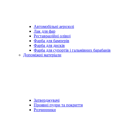
Автомобільні аерозолі
Лак для фар
Реставраційні олівці
Фарба для бамперів
Фарба для дисків
Фарба для супортів і гальмівних барабанів
Допоміжні матеріали
Затверджувачі
Проявні пудри та покриття
Розчинники