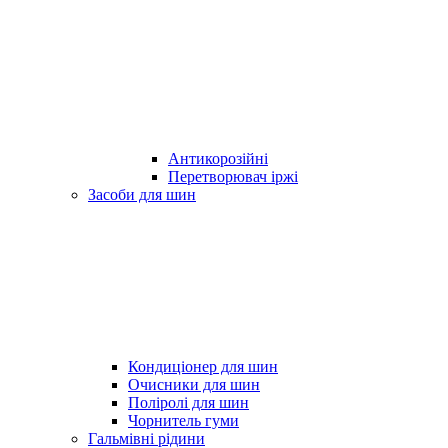
Антикорозійні
Перетворювач іржі
Засоби для шин
Кондиціонер для шин
Очисники для шин
Поліролі для шин
Чорнитель гуми
Гальмівні рідини