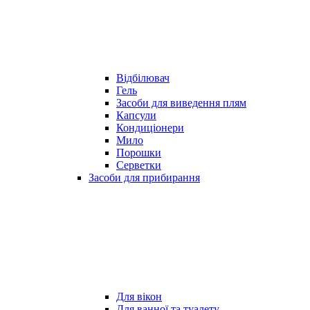
Відбілювач
Гель
Засоби для виведення плям
Капсули
Кондиціонери
Мило
Порошки
Серветки
Засоби для прибирання
Для вікон
Для ванної та туалету