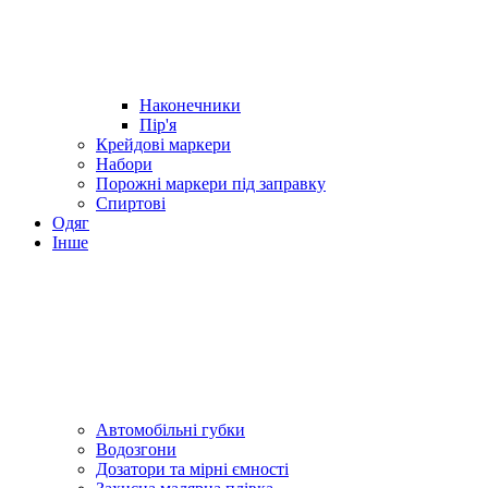
Наконечники
Пір'я
Крейдові маркери
Набори
Порожні маркери під заправку
Спиртові
Одяг
Інше
Автомобільні губки
Водозгони
Дозатори та мірні ємності