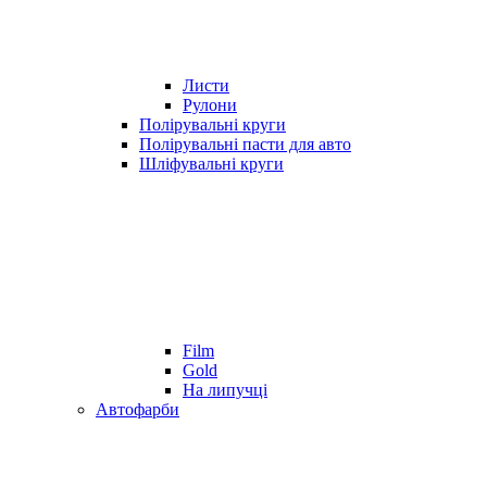
Листи
Рулони
Полірувальні круги
Полірувальні пасти для авто
Шліфувальні круги
Film
Gold
На липучці
Автофарби