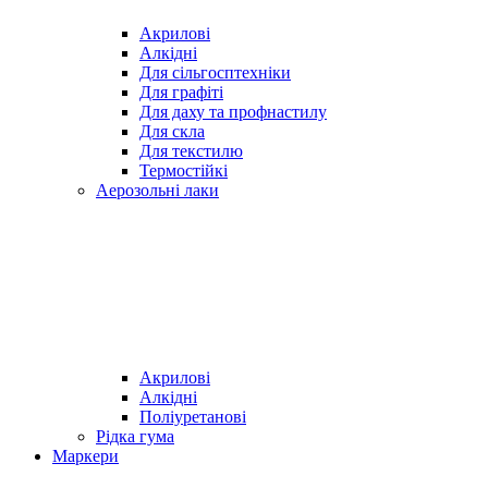
Акрилові
Алкідні
Для cільгосптехніки
Для графіті
Для даху та профнастилу
Для скла
Для текстилю
Термостійкі
Аерозольні лаки
Акрилові
Алкідні
Поліуретанові
Рідка гума
Маркери