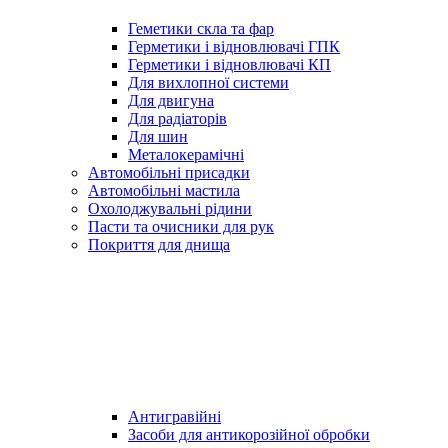
Геметики скла та фар
Герметики і відновлювачі ГПК
Герметики і відновлювачі КП
Для вихлопної системи
Для двигуна
Для радіаторів
Для шин
Металокерамічні
Автомобільні присадки
Автомобільні мастила
Охолоджувальні рідини
Пасти та очисники для рук
Покриття для днища
Антигравійні
Засоби для антикорозійної обробки