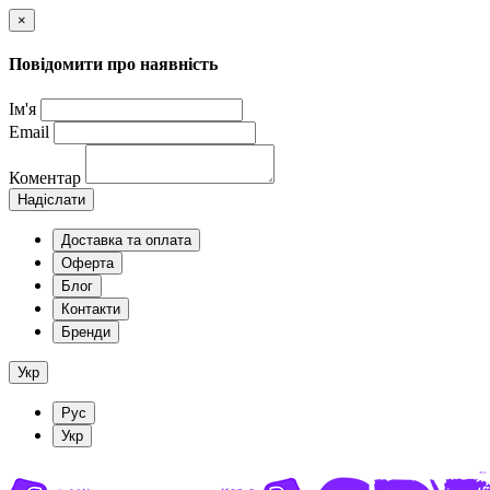
×
Повідомити про наявність
Ім'я
Email
Коментар
Надіслати
Доставка та оплата
Оферта
Блог
Контакти
Бренди
Укр
Рус
Укр