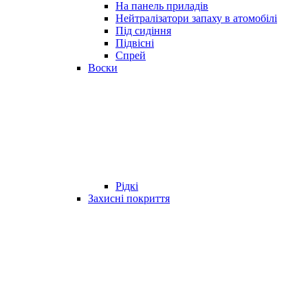
На панель приладів
Нейтралізатори запаху в атомобілі
Під сидіння
Підвісні
Спрей
Воски
Рідкі
Захисні покриття