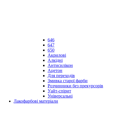
646
647
650
Акрилові
Алкідні
Антисилікон
Ацетон
Для переходів
Змивка старої фарби
Розчинники без прекурсорів
Уайт-спірит
Універсальні
Лакофарбові матеріали