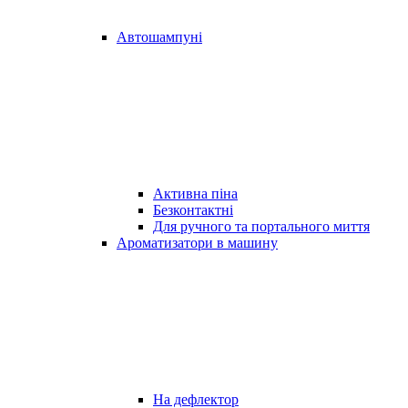
Автошампуні
Активна піна
Безконтактні
Для ручного та портального миття
Ароматизатори в машину
На дефлектор