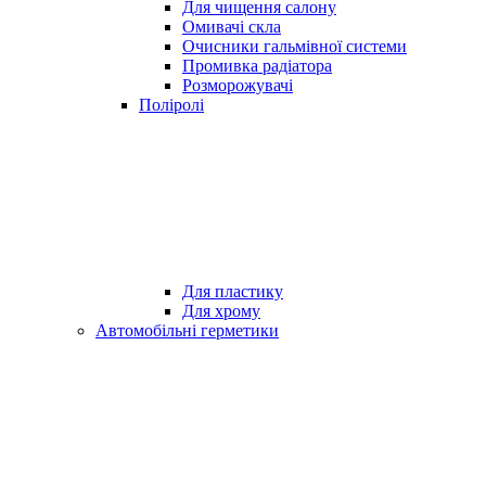
Для чищення салону
Омивачі скла
Очисники гальмівної системи
Промивка радіатора
Розморожувачі
Поліролі
Для пластику
Для хрому
Автомобільні герметики