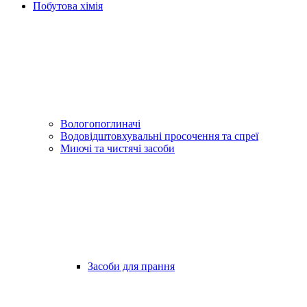
Побутова хімія
Вологопоглиначі
Водовідштовхувальні просочення та спреї
Миючі та чистячі засоби
Засоби для прання