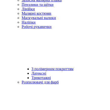
Захисна малярна плівка
Пензлики та щітки
Лінійки
Малярні костюми
Маскувальні валики
Наліпки
Робочі рукавички
З полімерним покриттям
Латексні
Трикотажні
Розпилювачі для фарб