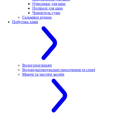
Очисники для шин
Поліролі для шин
Чорнитель гуми
Гальмівні рідини
Побутова хімія
Вологопоглиначі
Водовідштовхувальні просочення та спреї
Миючі та чистячі засоби