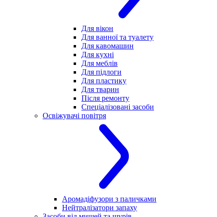
Для вікон
Для ванної та туалету
Для кавомашин
Для кухні
Для меблів
Для підлоги
Для пластику
Для тварин
Після ремонту
Спеціалізовані засоби
Освіжувачі повітря
Аромадіфузори з паличками
Нейтралізатори запаху
Засоби від мишей та щурів