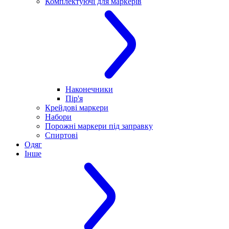
Комплектуючі для маркерів
Наконечники
Пір'я
Крейдові маркери
Набори
Порожні маркери під заправку
Спиртові
Одяг
Інше