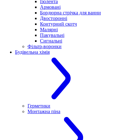
Ізолента
Армовані
Бордюрна стрічка для ванни
Двосторонні
Контурний скотч
Малярні
Пакувальні
Сигнальні
Фільтр-воронки
Будівельна хімія
Герметики
Монтажна піна