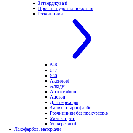
Затверджувачі
Проявні пудри та покриття
Розчинники
646
647
650
Акрилові
Алкідні
Антисилікон
Ацетон
Для переходів
Змивка старої фарби
Розчинники без прекурсорів
Уайт-спірит
Універсальні
Лакофарбові матеріали