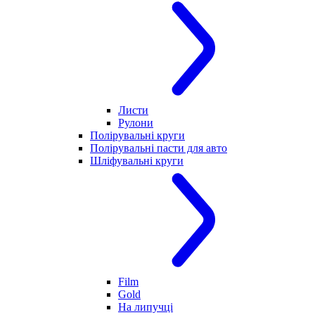
Листи
Рулони
Полірувальні круги
Полірувальні пасти для авто
Шліфувальні круги
Film
Gold
На липучці