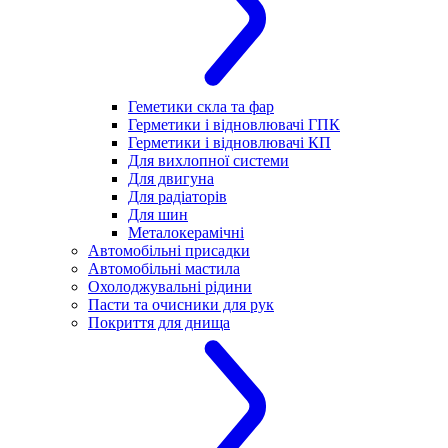
Геметики скла та фар
Герметики і відновлювачі ГПК
Герметики і відновлювачі КП
Для вихлопної системи
Для двигуна
Для радіаторів
Для шин
Металокерамічні
Автомобільні присадки
Автомобільні мастила
Охолоджувальні рідини
Пасти та очисники для рук
Покриття для днища