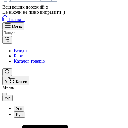
Ваш кошик порожній :(
Це ніколи не пізно виправити :)
Головна
Меню
Всюди
Блог
Каталог товарів
0
Кошик
Меню
Укр
Укр
Рус