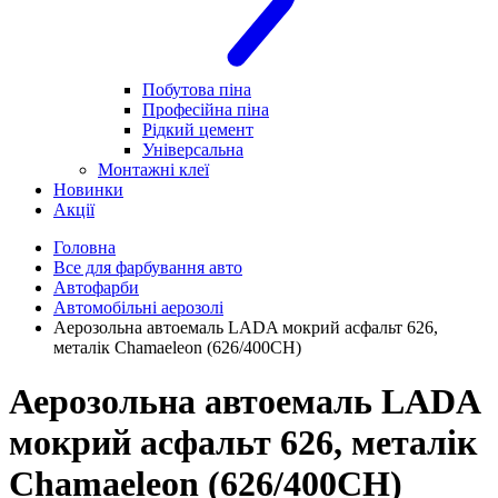
Побутова піна
Професійна піна
Рідкий цемент
Універсальна
Монтажні клеї
Новинки
Акції
Головна
Все для фарбування авто
Автофарби
Автомобільні аерозолі
Аерозольна автоемаль LADA мокрий асфальт 626,
металік Chamaeleon (626/400CH)
Аерозольна автоемаль LADA
мокрий асфальт 626, металік
Chamaeleon (626/400CH)