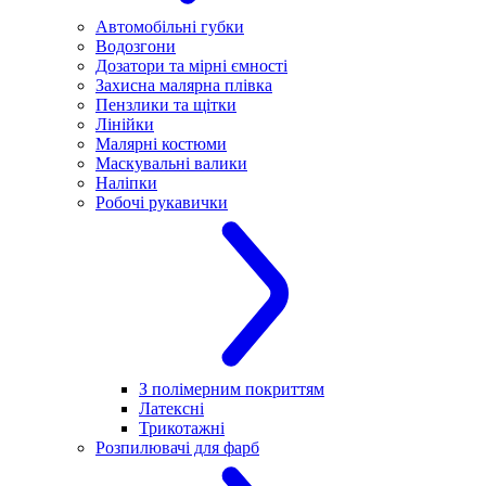
Автомобільні губки
Водозгони
Дозатори та мірні ємності
Захисна малярна плівка
Пензлики та щітки
Лінійки
Малярні костюми
Маскувальні валики
Наліпки
Робочі рукавички
З полімерним покриттям
Латексні
Трикотажні
Розпилювачі для фарб