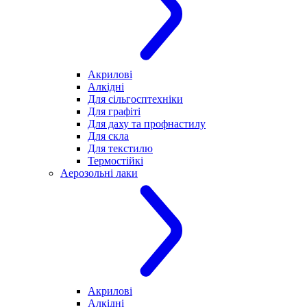
Акрилові
Алкідні
Для cільгосптехніки
Для графіті
Для даху та профнастилу
Для скла
Для текстилю
Термостійкі
Аерозольні лаки
Акрилові
Алкідні