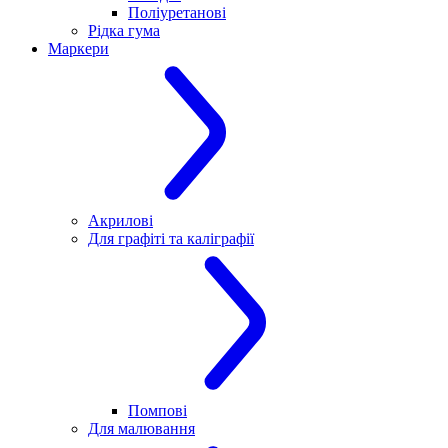
Поліуретанові
Рідка гума
Маркери
Акрилові
Для графіті та каліграфії
Помпові
Для малювання