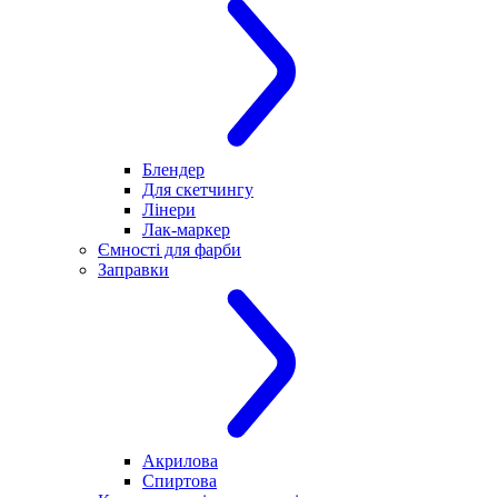
Блендер
Для скетчингу
Лінери
Лак-маркер
Ємності для фарби
Заправки
Акрилова
Спиртова