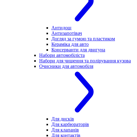
Антидощ
Антизапотівач
Догляд за гумою та пластиком
Кераміка для авто
Консерванти для двигуна
Набори автомобіліста
Набори для чищення та полірування кузова
Очисники для автомобіля
Для дисків
Для карбюраторів
Для клапанів
Для контактів