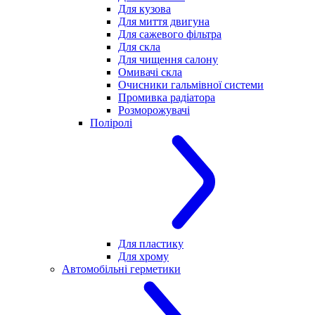
Для кузова
Для миття двигуна
Для сажевого фільтра
Для скла
Для чищення салону
Омивачі скла
Очисники гальмівної системи
Промивка радіатора
Розморожувачі
Поліролі
Для пластику
Для хрому
Автомобільні герметики