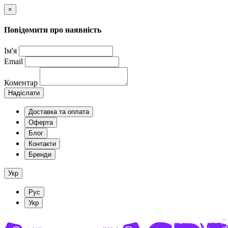
×
Повідомити про наявність
Ім'я
Email
Коментар
Надіслати
Доставка та оплата
Оферта
Блог
Контакти
Бренди
Укр
Рус
Укр