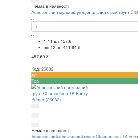
Немає в наявності
Аерозольний мультифункціональний сірий грунт Cha
1-11 шт
457.6
від 12 шт
411.84 ₴
457.60 ₴
Код:
26032
Хіт
Top
Немає в наявності
Аерозольний епоксидний грунт Chamaeleon 1K Epoxy