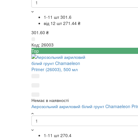
1-11 шт
301.6
від 12 шт
271.44 ₴
301.60 ₴
Код:
26003
Top
Немає в наявності
Аерозольний акриловий білий грунт Chamaeleon Pri
1-11 шт
270.4