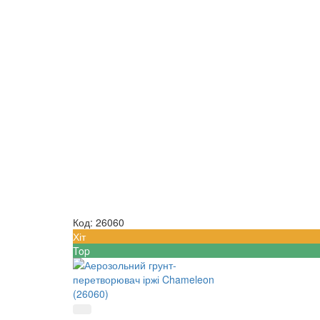
Код:
26060
Хіт
Top