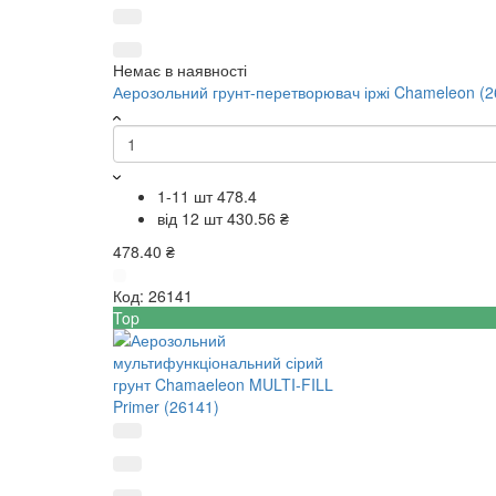
Немає в наявності
Аерозольний грунт-перетворювач іржі Chameleon (2
1-11 шт
478.4
від 12 шт
430.56 ₴
478.40 ₴
Код:
26141
Top