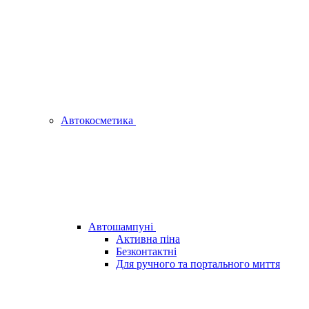
Автокосметика
Автошампуні
Активна піна
Безконтактні
Для ручного та портального миття