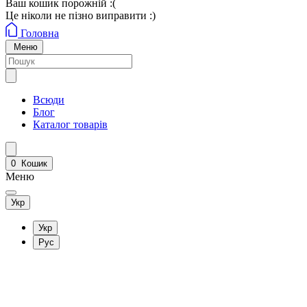
Ваш кошик порожній :(
Це ніколи не пізно виправити :)
Головна
Меню
Всюди
Блог
Каталог товарів
0
Кошик
Меню
Укр
Укр
Рус