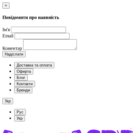
×
Повідомити про наявність
Ім'я
Email
Коментар
Надіслати
Доставка та оплата
Оферта
Блог
Контакти
Бренди
Укр
Рус
Укр