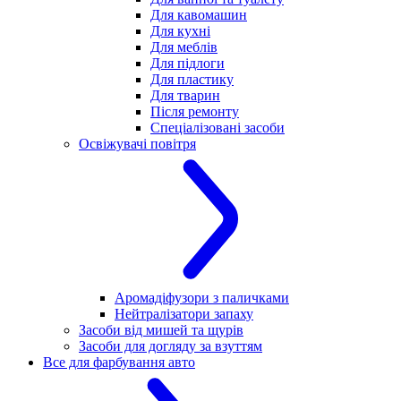
Для кавомашин
Для кухні
Для меблів
Для підлоги
Для пластику
Для тварин
Після ремонту
Спеціалізовані засоби
Освіжувачі повітря
Аромадіфузори з паличками
Нейтралізатори запаху
Засоби від мишей та щурів
Засоби для догляду за взуттям
Все для фарбування авто