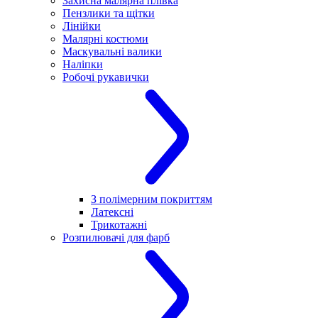
Захисна малярна плівка
Пензлики та щітки
Лінійки
Малярні костюми
Маскувальні валики
Наліпки
Робочі рукавички
З полімерним покриттям
Латексні
Трикотажні
Розпилювачі для фарб