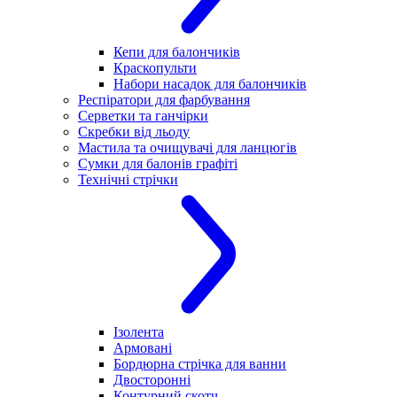
Кепи для балончиків
Краскопульти
Набори насадок для балончиків
Респіратори для фарбування
Серветки та ганчірки
Скребки від льоду
Мастила та очищувачі для ланцюгів
Сумки для балонів графіті
Технічні стрічки
Ізолента
Армовані
Бордюрна стрічка для ванни
Двосторонні
Контурний скотч