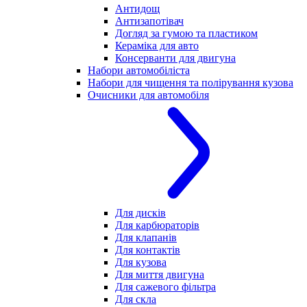
Антидощ
Антизапотівач
Догляд за гумою та пластиком
Кераміка для авто
Консерванти для двигуна
Набори автомобіліста
Набори для чищення та полірування кузова
Очисники для автомобіля
Для дисків
Для карбюраторів
Для клапанів
Для контактів
Для кузова
Для миття двигуна
Для сажевого фільтра
Для скла