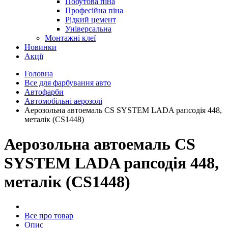
Побутова піна
Професійна піна
Рідкий цемент
Універсальна
Монтажні клеї
Новинки
Акції
Головна
Все для фарбування авто
Автофарби
Автомобільні аерозолі
Аерозольна автоемаль CS SYSTEM LADA рапсодія 448,
металік (CS1448)
Аерозольна автоемаль CS
SYSTEM LADA рапсодія 448,
металік (CS1448)
Все про товар
Опис