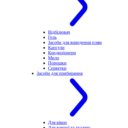
Відбілювач
Гель
Засоби для виведення плям
Капсули
Кондиціонери
Мило
Порошки
Серветки
Засоби для прибирання
Для вікон
Для ванної та туалету