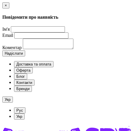
×
Повідомити про наявність
Ім'я
Email
Коментар
Надіслати
Доставка та оплата
Оферта
Блог
Контакти
Бренди
Укр
Рус
Укр