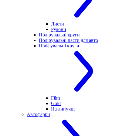
Листи
Рулони
Полірувальні круги
Полірувальні пасти для авто
Шліфувальні круги
Film
Gold
На липучці
Автофарби