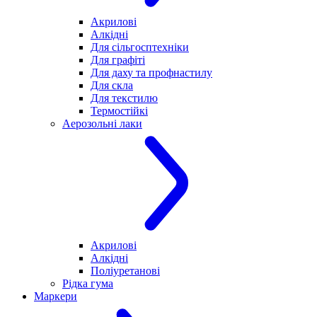
Акрилові
Алкідні
Для cільгосптехніки
Для графіті
Для даху та профнастилу
Для скла
Для текстилю
Термостійкі
Аерозольні лаки
Акрилові
Алкідні
Поліуретанові
Рідка гума
Маркери