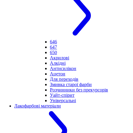
646
647
650
Акрилові
Алкідні
Антисилікон
Ацетон
Для переходів
Змивка старої фарби
Розчинники без прекурсорів
Уайт-спірит
Універсальні
Лакофарбові матеріали