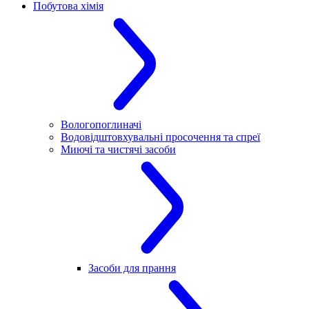
Побутова хімія
Вологопоглиначі
Водовідштовхувальні просочення та спреї
Миючі та чистячі засоби
Засоби для прання