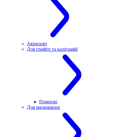
Акрилові
Для графіті та каліграфії
Помпові
Для малювання