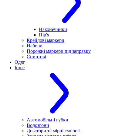
Наконечники
Пір'я
Крейдові маркери
Набори
Порожні маркери під заправку
Спиртові
Одяг
Інше
Автомобільні губки
Водозгони
Дозатори та мірні ємності