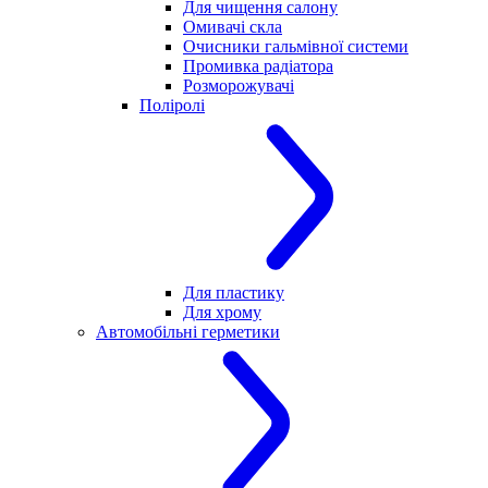
Для чищення салону
Омивачі скла
Очисники гальмівної системи
Промивка радіатора
Розморожувачі
Поліролі
Для пластику
Для хрому
Автомобільні герметики